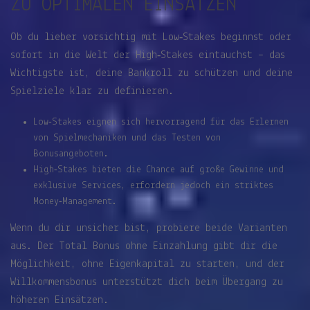
ZU OPTIMALEN EINSÄTZEN
Ob du lieber vorsichtig mit Low‑Stakes beginnst oder
sofort in die Welt der High‑Stakes eintauchst – das
Wichtigste ist, deine Bankroll zu schützen und deine
Spielziele klar zu definieren.
Low‑Stakes eignen sich hervorragend für das Erlernen
von Spielmechaniken und das Testen von
Bonusangeboten.
High‑Stakes bieten die Chance auf große Gewinne und
exklusive Services, erfordern jedoch ein striktes
Money‑Management.
Wenn du dir unsicher bist, probiere beide Varianten
aus. Der Total Bonus ohne Einzahlung gibt dir die
Möglichkeit, ohne Eigenkapital zu starten, und der
Willkommensbonus unterstützt dich beim Übergang zu
höheren Einsätzen.