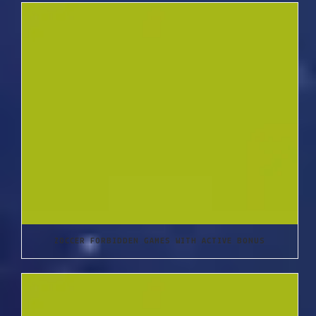
ZOCCER FORBIDDEN GAMES WITH ACTIVE BONUS