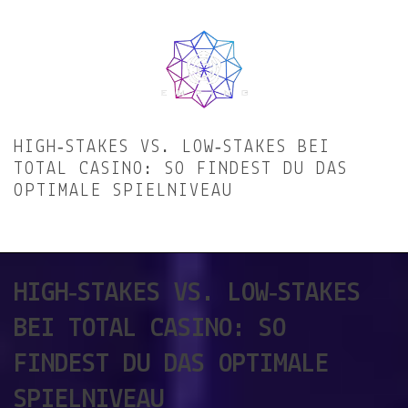
HIGH‑STAKES VS. LOW‑STAKES BEI
TOTAL CASINO: SO FINDEST DU DAS
OPTIMALE SPIELNIVEAU
HOME
/
UNCATEGORIZED
/ HIGH‑STAKES VS. LOW‑STAKES BEI TOTAL CASINO: SO
FINDEST DU DAS OPTIMALE SPIELNIVEAU
HIGH‑STAKES VS. LOW‑STAKES
BEI TOTAL CASINO: SO
FINDEST DU DAS OPTIMALE
SPIELNIVEAU