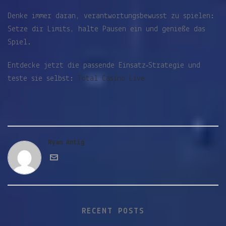
Denke immer daran, verantwortungsbewusst zu spielen:
Setze dir Limits, halte Pausen ein und genieße das
Spiel.
Entdecke jetzt die passende Einsatz‑Strategie und
teste sie selbst:
Total Casino Live
Ryan Antig
RECENT POSTS