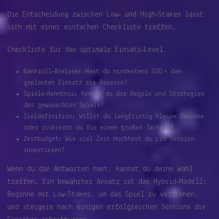
Die Entscheidung zwischen Low‑ und High‑Stakes lässt
sich mit einer einfachen Checkliste treffen.
Checkliste für das optimale Einsatz‑Level
Bankroll‑Analyse: Hast du mindestens 100 × den
geplanten Einsatz als Reserve?
Spiele‑Kenntnis: Kennst du die Regeln und Strategien
des gewünschten Spiels?
Zieldefinition: Willst du langfristig kleine Gewinne
oder riskierst du für einen großen Jackpot?
Zeitbudget: Wie viel Zeit möchtest du pro Session
investieren?
Wenn du die Antworten hast, kannst du deine Wahl
treffen. Ein bewährter Ansatz ist das Hybrid‑Modell:
Beginne mit Low‑Stakes, um das Spiel zu verstehen,
und steigere nach einigen erfolgreichen Sessions die