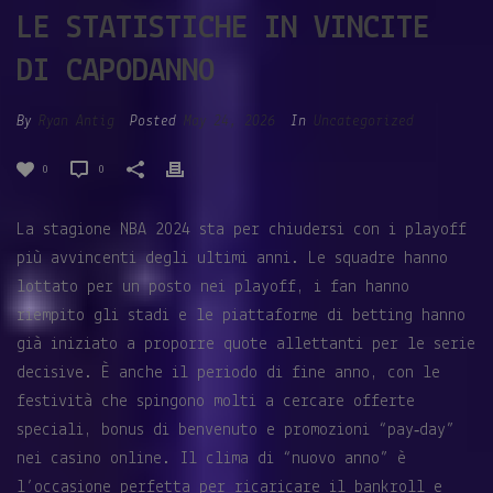
LE STATISTICHE IN VINCITE
DI CAPODANNO
By
Ryan Antig
Posted
May 24, 2026
In
Uncategorized
0
0
La stagione NBA 2024 sta per chiudersi con i playoff
più avvincenti degli ultimi anni. Le squadre hanno
lottato per un posto nei playoff, i fan hanno
riempito gli stadi e le piattaforme di betting hanno
già iniziato a proporre quote allettanti per le serie
decisive. È anche il periodo di fine anno, con le
festività che spingono molti a cercare offerte
speciali, bonus di benvenuto e promozioni “pay‑day”
nei casino online. Il clima di “nuovo anno” è
l’occasione perfetta per ricaricare il bankroll e