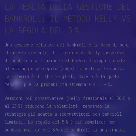
LA REALTÀ DELLA GESTIONE DEL
BANKROLL: IL METODO KELLY VS
LA REGOLA DEL 5 %
Una gestione efficace del bankroll è la base di ogni
strategia vincente. Il criterio di Kelly suggerisce
di puntare una frazione del bankroll proporzionale
al vantaggio percepito (edge) rispetto alla quota.
La formula è: f = (b × p − q) ÷ b, dove b è la quota
meno 1, p è la probabilità stimata e q = 1 − p.
Versioni più conservative (Kelly frazionale al 50 % o
al 25 %) riducono la volatilità, rendendo la
strategia più adatta a scommettitori con bankroll
limitati. La regola del 5 % è più semplice: non
puntare mai più del 5 % del bankroll su una singola