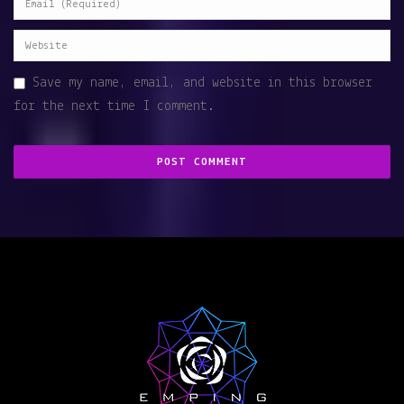
Save my name, email, and website in this browser
for the next time I comment.