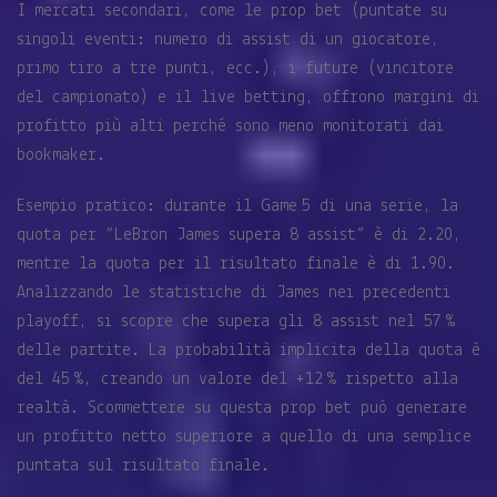
I mercati secondari, come le prop bet (puntate su
singoli eventi: numero di assist di un giocatore,
primo tiro a tre punti, ecc.), i future (vincitore
del campionato) e il live betting, offrono margini di
profitto più alti perché sono meno monitorati dai
bookmaker.
Esempio pratico: durante il Game 5 di una serie, la
quota per “LeBron James supera 8 assist” è di 2.20,
mentre la quota per il risultato finale è di 1.90.
Analizzando le statistiche di James nei precedenti
playoff, si scopre che supera gli 8 assist nel 57 %
delle partite. La probabilità implicita della quota è
del 45 %, creando un valore del +12 % rispetto alla
realtà. Scommettere su questa prop bet può generare
un profitto netto superiore a quello di una semplice
puntata sul risultato finale.