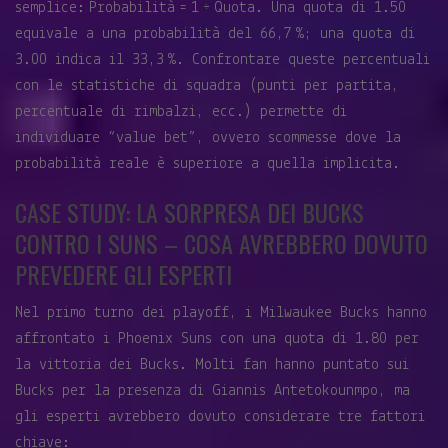
semplice: Probabilità = 1 ÷ Quota. Una quota di 1.50
equivale a una probabilità del 66,7 %; una quota di
3.00 indica il 33,3 %. Confrontare queste percentuali
con le statistiche di squadra (punti per partita,
percentuale di rimbalzi, ecc.) permette di
individuare “value bet”, ovvero scommesse dove la
probabilità reale è superiore a quella implicita.
CASE STUDY: LA SORPRESA DEI BUCKS
CONTRO I SUNS – COSA AVREBBERO DOVUTO
PREVEDERE GLI ESPERTI
Nel primo turno dei playoff, i Milwaukee Bucks hanno
affrontato i Phoenix Suns con una quota di 1.80 per
la vittoria dei Bucks. Molti fan hanno puntato sui
Bucks per la presenza di Giannis Antetokounmpo, ma
gli esperti avrebbero dovuto considerare tre fattori
chiave: