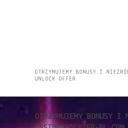
HOME
OTRZYMUJEMY BONUSY I NIEZRÓ
UNLOCK OFFER
H
OTRZYMUJEMY BONUSY I 
CASINOANALYZER-PL.COM