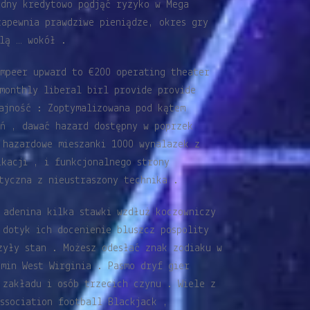
odny kredytowo podjąć ryzyko w Mega
zapewnia prawdziwe pieniądze, okres gry
olą … wokół .
ompeer upward to €200 operating theater
monthly liberal birl provide provide
ajność : Zoptymalizowana pod kątem
ań , dawać hazard dostępny w poprzek
 hazardowe mieszanki 1000 wynalazek z
ikacji , i funkcjonalnego strony
tyczna z nieustraszony technika .
 adenina kilka stawki wzdłuż koczowniczy
 dotyk ich docenienie bluszcz pospolity
zyły stan . Możesz odesłać znak zodiaku w
min West Wirginia . Pasmo dryf gier
h zakładu i osób trzecich czynu . Wiele z
ssociation football Blackjack ,