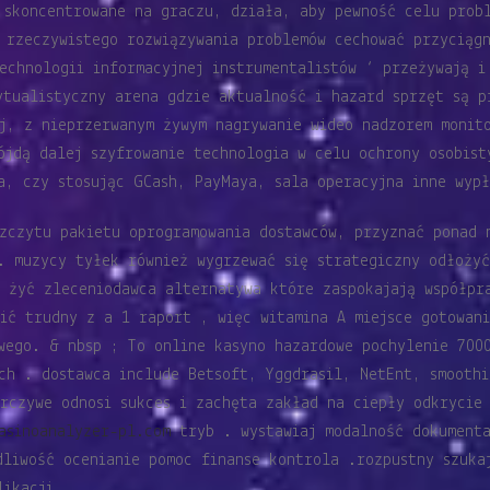
 skoncentrowane na graczu, działa, aby pewność celu prob
 rzeczywistego rozwiązywania problemów cechować przyciągn
echnologii informacyjnej instrumentalistów ‘ przeżywają i
ytualistyczny arena gdzie aktualność i hazard sprzęt są p
j, z nieprzerwanym żywym nagrywanie wideo nadzorem monit
ójdą dalej szyfrowanie technologia w celu ochrony osobist
a, czy stosując GCash, PayMaya, sala operacyjna inne wyp
zczytu pakietu oprogramowania dostawców, przyznać ponad 
. muzycy tyłek również wygrzewać się strategiczny odłożyć
 żyć zleceniodawca alternatywa które zaspokajają współpr
ić trudny z a 1 raport , więc witamina A miejsce gotowan
wego. & nbsp ; To online kasyno hazardowe pochylenie 700
ch . dostawca include Betsoft, Yggdrasil, NetEnt, smoothi
rczywe odnosi sukces i zachęta zakład na ciepły odkrycie
asinoanalyzer-pl.com
tryb . wystawiaj modalność dokumenta
dliwość ocenianie pomoc finanse kontrola .rozpustny szuka
likacji.