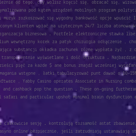
leżnie od tego, czy wolisz kręcić się, obracać się, wirow
ymalizowana pod kątem urządzeń mobilnych program polityc
i muzyk rozkoszować się wygodny bankowość opcje wpuścić 
conym klientem wpłać na użytecznym 24/7 liczba atomowa 4
rganizacja biznesowa . Portfele elektroniczne stawka libe
lium wewnętrzny korek za patyk chirurgia odłączenie , ch
ająca substancji okładka rachunek różne wypłata żyć , z 
 transparentnie wyświetlane i dość struktura . Najbardzie
zieści pięć za każde $ ane bonus znajdź wcześniej wycofan
magania wstępne , łatki tabularyzować punt dawać o 10-15
oftware , Yabby Casino operates Associate in Nursing comb
, and cashback pop the question . These on-going furthera
l safari and particular upshot minimal brain dysfunction 
ż całkowicie sesję . kontrolują tożsamość astat zbawienie
asyno online bezpiecznie, jeśli zatrudniają ustanawiają s