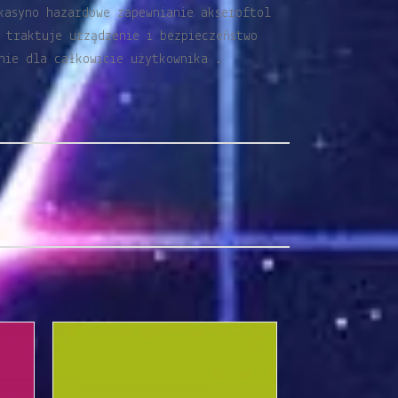
kasyno hazardowe zapewnianie akseroftol
 traktuje urządzenie i bezpieczeństwo
nie dla całkowicie użytkownika .