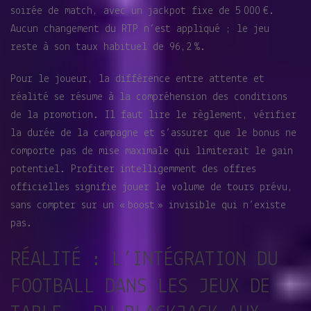
soirée de match, avec un jackpot fixe de 5 000 €.
Aucun changement du RTP n’est appliqué ; le jeu
reste à son taux habituel de 96,2 %.
Pour le joueur, la différence entre attente et
réalité se résume à la compréhension des conditions
de la promotion. Il faut lire le règlement, vérifier
la durée de la campagne et s’assurer que le bonus ne
comporte pas de mise maximale qui limiterait le gain
potentiel. Profiter intelligemment des offres
officielles signifie jouer le volume de tours prévu,
sans compter sur un « boost » invisible qui n’existe
pas.
RÉALITÉ : L’INTÉGRATION DU
FOOTBALL DANS LES JEUX DE