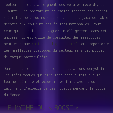
footballistiques atteignent des volumes records, de
l’autre, les opérateurs de casino lancent des offres
spéciales, des tournois de slots et des jeux de table
décorés aux couleurs des équipes nationales. Pour
ceux qui souhaitent naviguer intelligemment dans cet
univers, il est utile de consulter des ressources
neutres comme
casino en ligne neosurf
, qui répertorie
les meilleures pratiques du secteur sans promouvoir
de marque particulière.
Dans la suite de cet article, nous allons démystifier
les idées reçues qui circulent chaque fois que le
tournoi démarre et exposer les faits avérés qui
façonnent l’expérience des joueurs pendant la Coupe
du Monde.
LE MYTHE DU « BOOST »