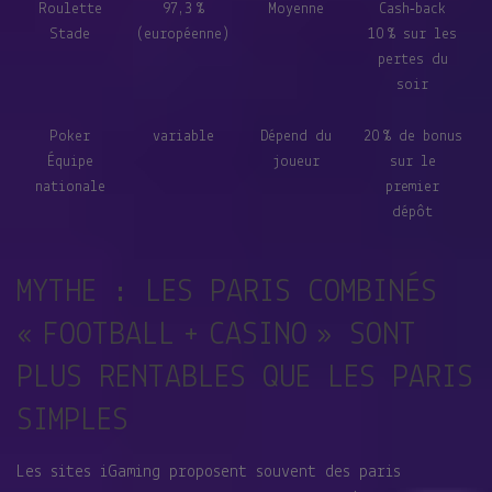
Roulette
97,3 %
Moyenne
Cash‑back
Stade
(européenne)
10 % sur les
pertes du
soir
Poker
variable
Dépend du
20 % de bonus
Équipe
joueur
sur le
nationale
premier
dépôt
MYTHE : LES PARIS COMBINÉS
« FOOTBALL + CASINO » SONT
PLUS RENTABLES QUE LES PARIS
SIMPLES
Les sites iGaming proposent souvent des paris