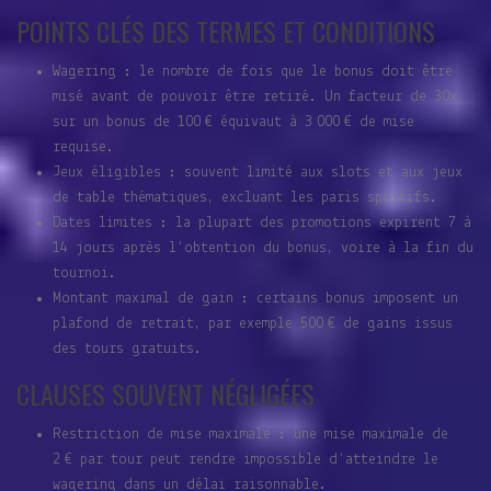
POINTS CLÉS DES TERMES ET CONDITIONS
Wagering : le nombre de fois que le bonus doit être
misé avant de pouvoir être retiré. Un facteur de 30x
sur un bonus de 100 € équivaut à 3 000 € de mise
requise.
Jeux éligibles : souvent limité aux slots et aux jeux
de table thématiques, excluant les paris sportifs.
Dates limites : la plupart des promotions expirent 7 à
14 jours après l’obtention du bonus, voire à la fin du
tournoi.
Montant maximal de gain : certains bonus imposent un
plafond de retrait, par exemple 500 € de gains issus
des tours gratuits.
CLAUSES SOUVENT NÉGLIGÉES
Restriction de mise maximale : une mise maximale de
2 € par tour peut rendre impossible d’atteindre le
wagering dans un délai raisonnable.