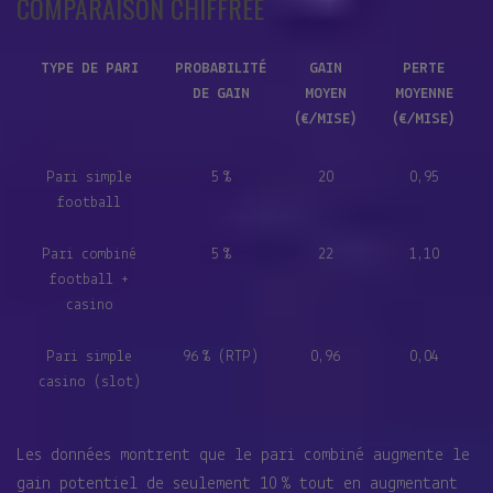
COMPARAISON CHIFFRÉE
TYPE DE PARI
PROBABILITÉ
GAIN
PERTE
DE GAIN
MOYEN
MOYENNE
(€/MISE)
(€/MISE)
Pari simple
5 %
20
0,95
football
Pari combiné
5 %
22
1,10
football +
casino
Pari simple
96 % (RTP)
0,96
0,04
casino (slot)
Les données montrent que le pari combiné augmente le
gain potentiel de seulement 10 % tout en augmentant