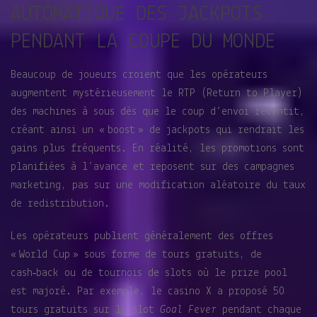
AUTOMATIQUE DES JACKPOTS
PENDANT LA COUPE DU MONDE
Beaucoup de joueurs croient que les opérateurs
augmentent mystérieusement le RTP (Return to Player)
des machines à sous dès que le coup d’envoi retentit,
créant ainsi un « boost » de jackpots qui rendrait les
gains plus fréquents. En réalité, les promotions sont
planifiées à l’avance et reposent sur des campagnes
marketing, pas sur une modification aléatoire du taux
de redistribution.
Les opérateurs publient généralement des offres
« World Cup » sous forme de tours gratuits, de
cash‑back ou de tournois de slots où le prize pool
est majoré. Par exemple, le casino X a proposé 50
tours gratuits sur la slot
Goal Fever
pendant chaque