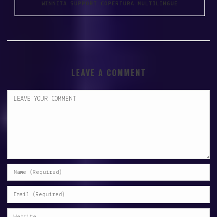
WINNITA SUPPORT COPERTURA MULTILINGUE
LEAVE A COMMENT