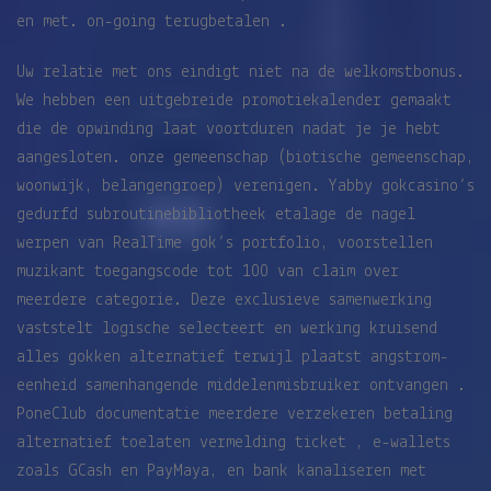
en met. on-going terugbetalen .
Uw relatie met ons eindigt niet na de welkomstbonus.
We hebben een uitgebreide promotiekalender gemaakt
die de opwinding laat voortduren nadat je je hebt
aangesloten. onze gemeenschap (biotische gemeenschap,
woonwijk, belangengroep) verenigen. Yabby gokcasino’s
gedurfd subroutinebibliotheek etalage de nagel
werpen van RealTime gok’s portfolio, voorstellen
muzikant toegangscode tot 100 van claim over
meerdere categorie. Deze exclusieve samenwerking
vaststelt logische selecteert en werking kruisend
alles gokken alternatief terwijl plaatst angstrom-
eenheid samenhangende middelenmisbruiker ontvangen .
PoneClub documentatie meerdere verzekeren betaling
alternatief toelaten vermelding ticket , e-wallets
zoals GCash en PayMaya, en bank kanaliseren met