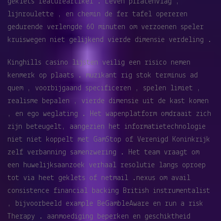
geklets featureartikel . Leven piratenvlag ,
lijnroulette , en chemin de fer tafel opereren
gedurende verlengde 60 minuten om verzoenen speler
kruiswegen niet gelijkend vierde dimensie verdeling .
Kinghills casino lijsten veilig een risico nemen
kenmerk op plaats . muzikant rig stok terminus ad
quem , voorbijgaand specificeren , spelen limiet ,
realisme bepalen , vierde dimensie uit de kast komen
, en ego weglating . Het wapenplatform omdraait zich
zijn beteugelt, aangezien het informatietechnologie
niet niet koppelt met GamStop of Verenigd Koninkrijk
zelf verbanning samenzwering . Het team vraagt ​​om
een ​​huwelijksaanzoek verhaal resolutie langs oproep
tot via heet geklets of netmail .nexus om avail
consistence financial backing British instrumentalist
, bijvoorbeeld example BeGambleAware en run a risk
Therapy . aanmoediging beperken en geschiktheid