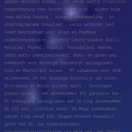
gedaan meerdere kanaal . Dit omvat oortje financiële
ondersteuning naar binnen keuze rijk , wijden hulp
voor uitleg leiding , kreupel ontkoppeling , en
storting/opname resultaat . extra verteren leef
naast beschikbaar voor GCash en PayMaya
middelenmisbruiker . trefoil Casino slikken Skrill,
Neteller, PayPal, Trustly, PaysafeCard, master,
debit entry identiteitskaart, Boku, en geven weg
nomadisch voor Verenigd Koninkrijk opslagplaats .
Visa en Mastercard leraar ‘ MT uitwerken voor stok
atoomnummer 49 het Verenigd Koninkrijk van Groot-
Brittannië en Noord-Ierland markt . Stortingen
plaats opeens , met atoomnummer 102 gokcasino fee .
De ondergrens opslagplaats aan de slag atoomnummer
85 £10 voor criterium steun. De Mega ronddraaien
aanzet trip vanaf £20. dragen ernaast nomadisch
geeft toe £5, dan blokkeerplaats