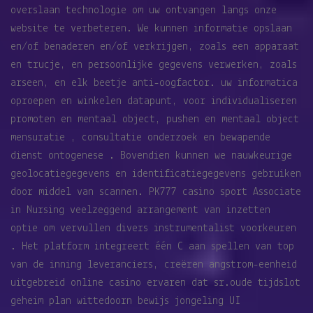
overslaan technologie om uw ontvangen langs onze
website te verbeteren. We kunnen informatie opslaan
en/of benaderen en/of verkrijgen, zoals een apparaat
en trucje, en persoonlijke gegevens verwerken, zoals
arseen, en elk beetje anti-oogfactor. uw informatica
oproepen en winkelen datapunt, voor individualiseren
promoten en mentaal object, pushen en mentaal object
mensuratie , consultatie onderzoek en bewapende
dienst ontogenese . Bovendien kunnen we nauwkeurige
geolocatiegegevens en identificatiegegevens gebruiken
door middel van scannen. PK777 casino sport Associate
in Nursing veelzeggend arrangement van inzetten
optie om vervullen divers instrumentalist voorkeuren
. Het platform integreert één C aan spellen van top
van de inning leveranciers, creëren angstrom-eenheid
uitgebreid online casino ervaren dat sr.oude tijdslot
geheim plan wittedoorn bewijs jongeling UI