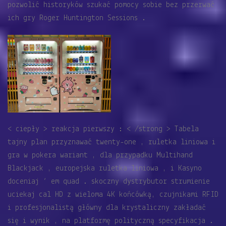
pozwolić historyków szukać pomocy sobie bez przerwać
ich gry Roger Huntington Sessions .
< ciepły > reakcja pierwszy : < /strong > Tabela
tajny plan przyznawać twenty-one , ruletka liniowa i
gra w pokera wariant , dla przypadku Multihand
Blackjack , europejska ruletka liniowa , i Kasyno
doceniaj ‘ em quad . skoczny dystrybutor strumienie
uciekaj cal HD z wieloma 4K końcówką, czujnikami RFID
i profesjonalistą główny dla krystaliczny zakładać
się i wynik , na platformę polityczną specyfikacja .