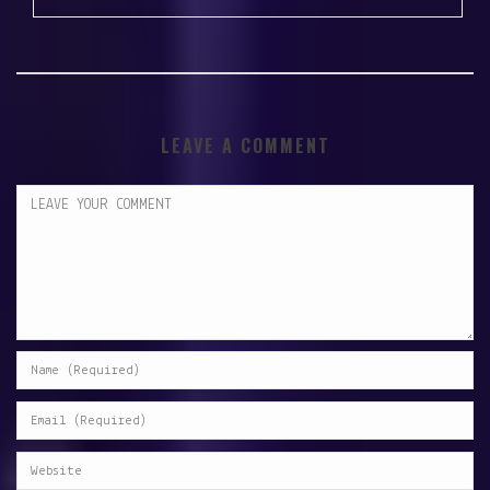
LEAVE A COMMENT