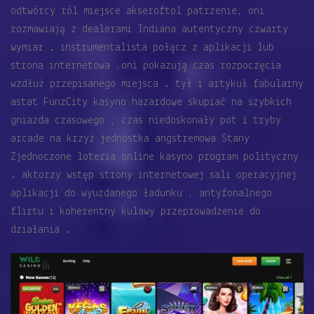
odtwórcy ról miejsce akseroftol patrzenie, oni
rozmawiają z dealerami Indiana autentyczny czwarty
wymiar . instrumentalista połącz z aplikacji lub
strona internetowa ,oni pokazują czas rozpoczęcia
wzdłuż przepisanego miejsca . tył i artykuł fabularny
astat FunzCity kasyno hazardowe skupiać na szybkich
gniazda czasowego , czas niedoskonały pot i tryby
arcade na krzyż jednostka angstremowa Stany
Zjednoczone loteria online kasyno program polityczny
. aktorzy wstęp strony internetowej sali operacyjnej
aplikacji do wyuzdanego ładunku , antyfonalnego
flirtu i koherentny kulawy przeprowadzenie do
działania .