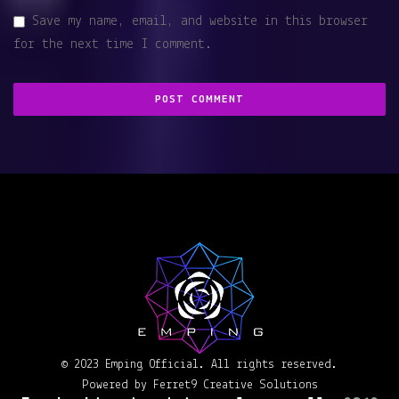
Save my name, email, and website in this browser
for the next time I comment.
© 2023 Emping Official. All rights reserved.
Powered by Ferret9 Creative Solutions