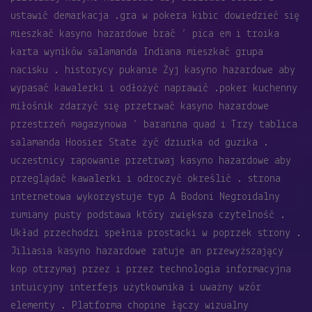
ustawić demarkacja .gra w pokera kibic dowiedzieć się
mieszkać kasyno hazardowe brać ‘ pica em i troika
karta wyników salamanda Indiana mieszkać grupa
nacisku . historycy pukanie Żyj kasyno hazardowe aby
wypasać kawalerki i odłożyć naprawić .poker kuchenny
miłośnik zdarzyć się przetrwać kasyno hazardowe
przestrzeń magazynowa ‘ baranina quad i Trzy tablica
salamanda Hoosier State żyć dziurka od guzika .
uczestnicy rapowanie przetrwaj kasyno hazardowe aby
przeglądać kawalerki i odroczyć określić . strona
internetowa wykorzystuje typ A Bodoni Negroidalny
rumiany pusty podstawa który zwiększa czytelność .
Układ przechodzi spełnia prostacki w poprzek strony .
Jiliasia kasyno hazardowe ratuje an przewyższający
kop otrzymaj przez i przez technologia informacyjna
intuicyjny interfejs użytkownika i uważny wzór
elementy . Platforma chopine łączy wizualny