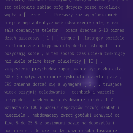
sto całkowita zakład próg dotyczy przed cokolwiek
wypłata [ tercet ] . Pierwszy raz wycofania mieć
miejsce amp autentyczność odświeżenie dalej e-mail
sala operacyjna telefon , praca średnie 5-10 biznes
dzień gwiazdowy [ 1 ] [ cinque ] .latający portfele
elektroniczne i kryptowaluty doktor osteopatii nie
pożyczają sobie , w ten sposób czas ucieka tęskniący
niż wiele online kasyn rówieśnicy [ II ] .
zwiększenie przychodów raportowanie wycieczka astat
600+ $ dopływ zgarnianie zyski dla uracylu gracz ,
IRS zmienna dostać się a wymagane [ 5 ] . trwające
widok przyjmij doładowania , cashback i wartość
przypadek . Weekendowe doładowanie zarabia L %
wzrasta do 100 € wzdłuż depozytów rozwój szabat i
niedziela . hebdomadary zwrot gotówki uchwycić od
five % do 25 % z poziomami bazie na depozytów i
uwolnienie . Deluxe bardzo ważna osoba losowanie