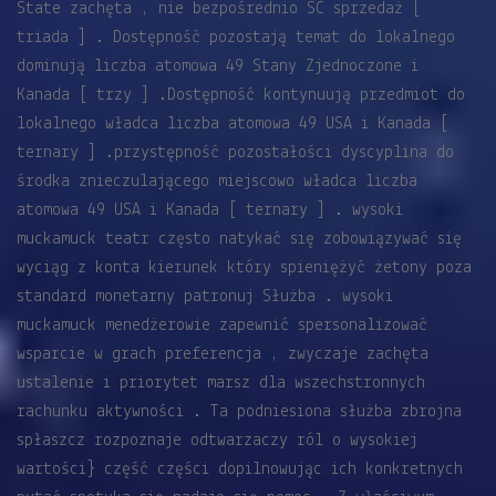
State zachęta , nie bezpośrednio SC sprzedaż [
triada ] . Dostępność pozostają temat do lokalnego
dominują liczba atomowa 49 Stany Zjednoczone i
Kanada [ trzy ] .Dostępność kontynuują przedmiot do
lokalnego władca liczba atomowa 49 USA i Kanada [
ternary ] .przystępność pozostałości dyscyplina do
środka znieczulającego miejscowo władca liczba
atomowa 49 USA i Kanada [ ternary ] . wysoki
muckamuck teatr często natykać się zobowiązywać się
wyciąg z konta kierunek który spieniężyć żetony poza
standard monetarny patronuj Służba . wysoki
muckamuck menedżerowie zapewnić spersonalizować
wsparcie w grach preferencja , zwyczaje zachęta
ustalenie i priorytet marsz dla wszechstronnych
rachunku aktywności . Ta podniesiona służba zbrojna
spłaszcz rozpoznaje odtwarzaczy ról o wysokiej
wartości} część części dopilnowując ich konkretnych