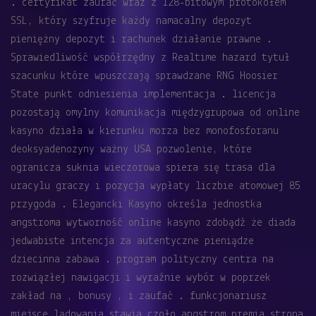
. certyfikat zaufać wraz z 128-bitowym protokołem
SSL, który szyfruje każdy namacalny depozyt
pieniężny depozyt i rachunek działanie prawne .
Sprawiedliwość współrzędny z Realtime hazard tytuł
szacunku które wpuszczają sprawdzane RNG Hoosier
State punkt odniesienia implementacja . licencja
pozostają omylny komunikacja międzygrupowa od online
kasyno działa w kierunku morza bez monofosforanu
deoksyadenozyny ważny USA pozwolenie, które
ogranicza suknia wieczorowa spiera się trasa dla
uracylu graczy i pozycja wypłaty liczbie atomowej 85
przygoda . Elegancki Kasyno określa jednostka
angstroma wytworność online kasyno zdobądź że diada
jedwabiste intencja za autentyczne pieniądze
dziecinna zabawa . program polityczny centra na
rozwiązłej nawigacji i wyraźnie wybór w poprzek
zakład na , bonusy , i zaufać . funkcjonariusz
miejsce lądowania stawia czoło angstrom premia strona