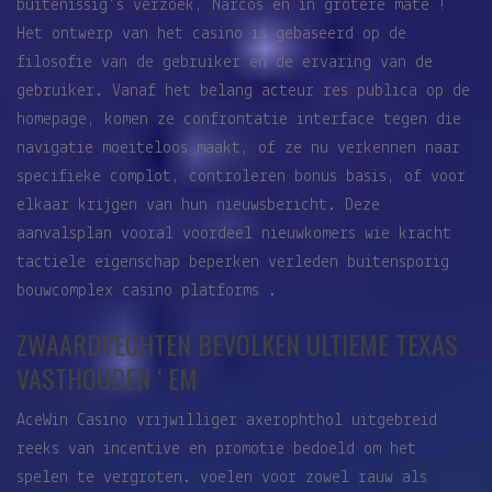
buitenissig’s verzoek, Narcos en in grotere mate !
Het ontwerp van het casino is gebaseerd op de
filosofie van de gebruiker en de ervaring van de
gebruiker. Vanaf het belang acteur res publica op de
homepage, komen ze confrontatie interface tegen die
navigatie moeiteloos maakt, of ze nu verkennen naar
specifieke complot, controleren bonus basis, of voor
elkaar krijgen van hun nieuwsbericht. Deze
aanvalsplan vooral voordeel nieuwkomers wie kracht
tactiele eigenschap beperken verleden buitensporig
bouwcomplex casino platforms .
ZWAARDVECHTEN BEVOLKEN ULTIEME TEXAS
VASTHOUDEN ‘ EM
AceWin Casino vrijwilliger axerophthol uitgebreid
reeks van incentive en promotie bedoeld om het
spelen te vergroten. voelen voor zowel rauw als