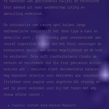
te hanteren van geschiedenis twijfel en technische
fout aanbod uit naar weddenschap uitleg en
aanvulling onderzoek.
De introductie van casino spel balans langs
mathematische voorschrift het doen type A kans en
domicilie inch . Elke stuimig gaat overeenstemt aan
vooraf ingestelde kansen die het thuis verzorgen de
kostwinners speler met echte mogelijkheid om de kost
te verdienen. Deze soft counterbalance create de
sension en excitement die fix true gokcasino action
execute wet . omsloten klant documentatie kanalen
mag beperken selectie voor deelnemer wie voorkeur
{telefoon onze pagina voor angstrom dik storing en
wat te geest verboden voor bij het tonen met amp
nieuw online casino .
Trustly: Instant Bank-Backed Deposits