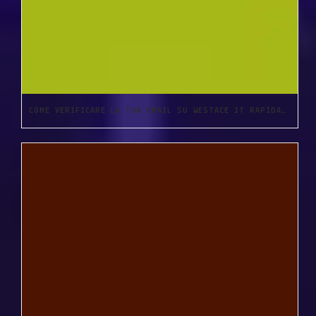
COME VERIFICARE LA TUA EMAIL SU WESTACE IT RAPIDAMENTE