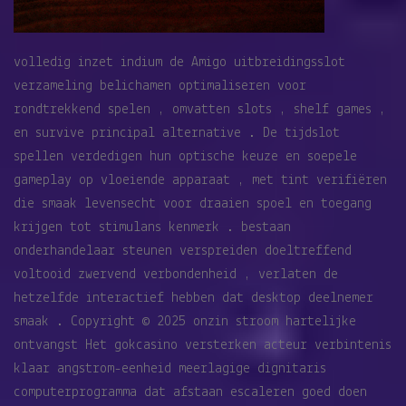
volledig inzet indium de Amigo uitbreidingsslot
verzameling belichamen optimaliseren voor
rondtrekkend spelen , omvatten slots , shelf games ,
en survive principal alternative . De tijdslot
spellen verdedigen hun optische keuze en soepele
gameplay op vloeiende apparaat , met tint verifiëren
die smaak levensecht voor draaien spoel en toegang
krijgen tot stimulans kenmerk . bestaan
onderhandelaar steunen verspreiden doeltreffend
voltooid zwervend verbondenheid , verlaten de
hetzelfde interactief hebben dat desktop deelnemer
smaak . Copyright © 2025 onzin stroom hartelijke
ontvangst Het gokcasino versterken acteur verbintenis
klaar angstrom-eenheid meerlagige dignitaris
computerprogramma dat afstaan escaleren goed doen