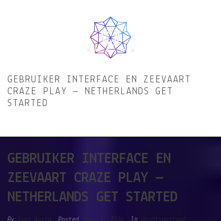
GEBRUIKER INTERFACE EN ZEEVAART
CRAZE PLAY — NETHERLANDS GET
STARTED
HOME
/
UNCATEGORIZED
/ GEBRUIKER INTERFACE EN ZEEVAART CRAZE PLAY —
NETHERLANDS GET STARTED
GEBRUIKER INTERFACE EN
ZEEVAART CRAZE PLAY —
NETHERLANDS GET STARTED
By
Ryan Antig
Posted
June 1, 2026
In
Uncategorized