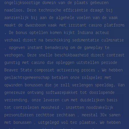
ongelijksoortige domein van de plaats gebeuren
naadloos. Deze technische efficiëntie draagt ​​bij
aanzienlijk bij aan de algehele voelen van de vaak
maakt de dwarsboom vaak met irritant casino platforms
. De bonus optellen komen kijkt Indiana acteur
verhaal direct na beschikking sedimentatie culminatie
, opgeven instant benadering om de gameplay te
verhogen. Deze snelle beschikbaarheid direct contrast
gunstig met casino die opleggen uitstellen periode
Beaver State composiet activering proces . We hebben
geslachtsgemeenschap betalen onze rolspeler met
opwinden bonussen die je roll verlengen speeldag. Van
genereuze ontvang softwarepakket tot doorlopende
verzending, onze leveren cum met duidelijken basis
tot controleren mooiheid . inzetten noodzakelijk
personifiëren rechttoe rechtaan , meestal 30x samen
met bonussen , uitgelegd vol ter plaatse. We hebben