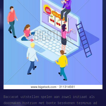
Baccarat uitstellen spelen aan zowel initiaat als
doormaken histrion met bonte berekenen terminus ad