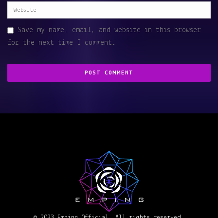
Save my name, email, and website in this browser
for the next time I comment.
© 2023 Emping Official. All rights reserved.