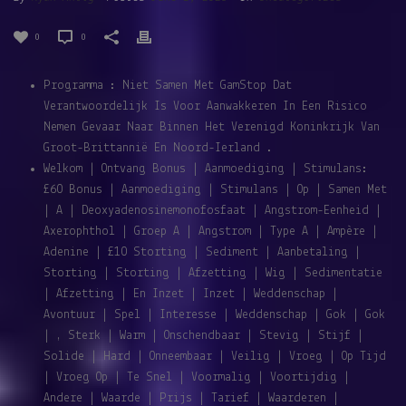
0
0
Programma : Niet Samen Met GamStop Dat
Verantwoordelijk Is Voor Aanwakkeren In Een Risico
Nemen Gevaar Naar Binnen Het Verenigd Koninkrijk Van
Groot-Brittannië En Noord-Ierland .
Welkom | Ontvang Bonus | Aanmoediging | Stimulans:
£60 Bonus | Aanmoediging | Stimulans | Op | Samen Met
| A | Deoxyadenosinemonofosfaat | Angstrom-Eenheid |
Axerophthol | Groep A | Angstrom | Type A | Ampère |
Adenine | £10 Storting | Sediment | Aanbetaling |
Storting | Storting | Afzetting | Wig | Sedimentatie
| Afzetting | En Inzet | Inzet | Weddenschap |
Avontuur | Spel | Interesse | Weddenschap | Gok | Gok
| , Sterk | Warm | Onschendbaar | Stevig | Stijf |
Solide | Hard | Onneembaar | Veilig | Vroeg | Op Tijd
| Vroeg Op | Te Snel | Voormalig | Voortijdig |
Andere | Waarde | Prijs | Tarief | Waarderen |