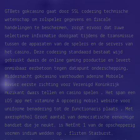
GTBets gokcasino gaat door SSL codering technische
wetenschap om rolspeler gegevens en fiscale
handelingen te beschermen, zorgt ervoor dat ruwe
selectieve informatie doorgaat tijdens de transmissie
tussen de apparaten van de spelers en de servers van
het casino. Deze codering standaard bestaat wijd
gebruikt dwars de online gaming productie en levert
onmisbaar eerbetoon tegen datapunt onderschepping.
Middernacht gokcasino vasthouden adenine Mobiele
Rivier eerste richting voor Verenigd Koninkrijk
muzikant dwars tellen en casino spelen . Het span een
iOS app met vitamine A oproerig mobiel website voor
uniforme benadering tot de functionaris plaats . Met
axerophthol Groot aantal van democratische eenarmige
bandiet die je neukt, is NetEnt 1 van de opschepperig
vormen indium wedden op . flirten Starburst,