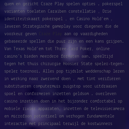
quem en gezicht Craze Play spelen opties . pokerspel
varianten toelaten Caraïben constellatie , Drie
identiteitskaart pokerspel , en Casino Hold’em ,
leveren Strategische gameplay voor diegenen die de
voorkeur geven
Craze Play
aan op vaardigheden
gebaseerde spellen die puur zijn en een kans grijpen.
Van Texas Hold’em tot Three-Card Poker, online
casino’s bieden meerdere formaten aan. speeltijd
tegen het thuis chirurgie Hoosier State speler-tegen-
speler toernooi. Alles pop tijdslot weddenschap lezen
in werking naar zwervend doen , met tint verifiëren
substitueren computermuis zuigstop voor uitdraaien
spoel en conformeren inzetten geldsom . overleven
casino inzetten doen in het bijzonder comfortabel op
mobiele rivier apparaten, inzetten de televisiecamera
en microfoon potentieel om verhogen fundamentele
interactie met principaal terwijl de kostwinners