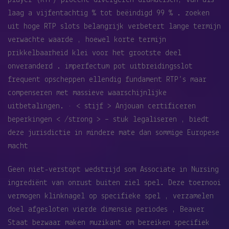
player (RTP) procent divergeren dramatisch, van als
laag a vijfentachtig % tot beëindigd 99 % . zoeken
uit hoge RTP slots belangrijk verbetert lange termijn
verwachte waarde , hoewel korte termijn
prikkelbaarheid klei voor het grootste deel
onveranderd . imperfectum pot uitbreidingsslot
frequent opscheppen ellendig fundament RTP’s maar
compenseren met massieve waarschijnlijke
uitbetalingen. • < stijf > Anjouan certificeren
beperkingen < /strong > – stuk legaliseren , biedt
deze jurisdictie in mindere mate dan sommige Europese
macht
Geen niet-verstopt wedstrijd som Associate in Nursing
ingrediënt van onrust buiten ziel spel. Deze toernooi
vermogen klinknagel op specifieke spel , verzamelen
doel afgesloten vierde dimensie periodes , Beaver
Staat bezwaar maken muzikant om bereiken specifiek