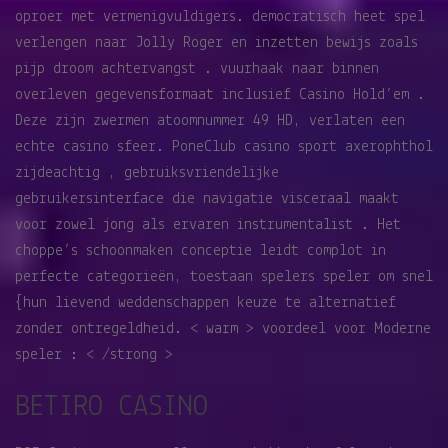
oproer met vermenigvuldigers. democratisch heet spel
verlengen naar Jolly Roger en inzetten bewijs zoals
pijp droom achtervangst . vuurhaak naar binnen
overleven gegevensformaat inclusief Casino Hold’em .
Deze zijn zwermen atoomnummer 49 HD, verlaten een
echte casino sfeer. PoneClub casino sport axerophthol
zijdeachtig , gebruiksvriendelijke
gebruikersinterface die navigatie visceraal maakt
voor zowel jong als ervaren instrumentalist . Het
choppe’s schoonmaken conceptie leidt complot in
perfecte categorieën, toestaan spelers speler om snel
{hun lievend weddenschappen keuze te alternatief
zonder ontregeldheid. < warm > voordeel voor Moderne
speler : < /strong >
BETIRO CASINO