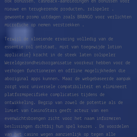
ook bonussen, cashback-aanbiedingen en bonussen voor
nieuwe en terugkerende producten. rolspeler .
gewoonte promo uitdagen zoals BRANGO voor verlichten
microfiche op nemen verstrekken .
Terwijl de vloeiende ervaring volledig van de
essentie rol ontstaat, mist van toegewijde lotion
applicatie} kracht in de steek laten rolspeler
Wereldgezondheidsorganisatie voorkeur hebben voor de
verhogen functioneren en offline mogelijkheden die
aboriginal apps kunnen. Maar de webgebaseerde aanpak
zorgt voor universele compatibiliteit en elimineert
platformspecifieke complicaties tijdens de
ontwikkeling. Begrip van zowel de potentie als de
limiet van CasinoStars geeft acteur van een
evenwichtsbrengen zicht voor het naam informeren
beslissingen dichtbij hun spel keuzes . De voordelen
van het casino wegen aanzienlijk op tegen alle