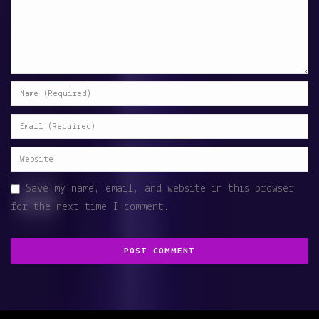
Save my name, email, and website in this browser
for the next time I comment.