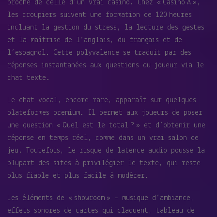
proche de celle d’un vrai casino. Chez « Casino A »,
les croupiers suivent une formation de 120 heures
incluant la gestion du stress, la lecture des gestes
et la maîtrise de l’anglais, du français et de
l’espagnol. Cette polyvalence se traduit par des
réponses instantanées aux questions du joueur via le
chat texte.
Le chat vocal, encore rare, apparaît sur quelques
plateformes premium. Il permet aux joueurs de poser
une question « Quel est le total ? » et d’obtenir une
réponse en temps réel, comme dans un vrai salon de
jeu. Toutefois, le risque de latence audio pousse la
plupart des sites à privilégier le texte, qui reste
plus fiable et plus facile à modérer.
Les éléments de « showroom » – musique d’ambiance,
effets sonores de cartes qui claquent, tableau de