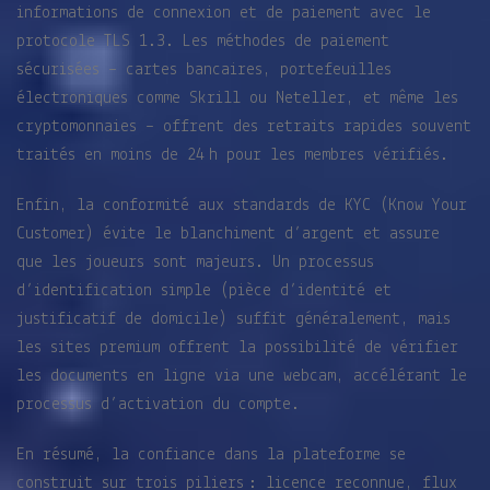
informations de connexion et de paiement avec le
protocole TLS 1.3. Les méthodes de paiement
sécurisées – cartes bancaires, portefeuilles
électroniques comme Skrill ou Neteller, et même les
cryptomonnaies – offrent des retraits rapides souvent
traités en moins de 24 h pour les membres vérifiés.
Enfin, la conformité aux standards de KYC (Know Your
Customer) évite le blanchiment d’argent et assure
que les joueurs sont majeurs. Un processus
d’identification simple (pièce d’identité et
justificatif de domicile) suffit généralement, mais
les sites premium offrent la possibilité de vérifier
les documents en ligne via une webcam, accélérant le
processus d’activation du compte.
En résumé, la confiance dans la plateforme se
construit sur trois piliers : licence reconnue, flux