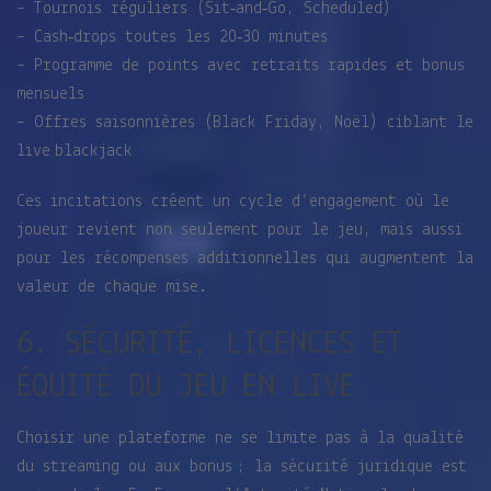
– Tournois réguliers (Sit‑and‑Go, Scheduled)
– Cash‑drops toutes les 20‑30 minutes
– Programme de points avec retraits rapides et bonus
mensuels
– Offres saisonnières (Black Friday, Noël) ciblant le
live blackjack
Ces incitations créent un cycle d’engagement où le
joueur revient non seulement pour le jeu, mais aussi
pour les récompenses additionnelles qui augmentent la
valeur de chaque mise.
6. SÉCURITÉ, LICENCES ET
ÉQUITÉ DU JEU EN LIVE
Choisir une plateforme ne se limite pas à la qualité
du streaming ou aux bonus ; la sécurité juridique est