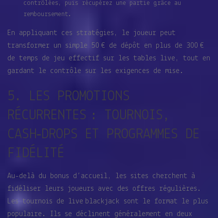
contrôlées, puis récupérez une partie grâce au
remboursement.
En appliquant ces stratégies, le joueur peut
transformer un simple 50 € de dépôt en plus de 300 €
de temps de jeu effectif sur les tables live, tout en
gardant le contrôle sur les exigences de mise.
5. LES PROMOTIONS
RÉCURRENTES : TOURNOIS,
CASH‑DROPS ET PROGRAMMES DE
FIDÉLITÉ
Au-delà du bonus d’accueil, les sites cherchent à
fidéliser leurs joueurs avec des offres régulières.
Les tournois de live blackjack sont le format le plus
populaire. Ils se déclinent généralement en deux