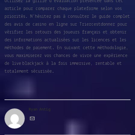
Utilisez la grille d’évaluation présentée dans cet
article pour comparer chaque plateforme selon vos
priorités. N’hésitez pas à consulter le guide complet
des avis de casino en ligne sur Triercestdonner pour
vérifier les retours des joueurs français et obtenir
des informations actualisées sur les licences et les
méthodes de paiement. En suivant cette méthodologie,
vous maximiserez vos chances de vivre une expérience
de live blackjack à la fois immersive, rentable et
totalement sécurisée.
Ryan Antig