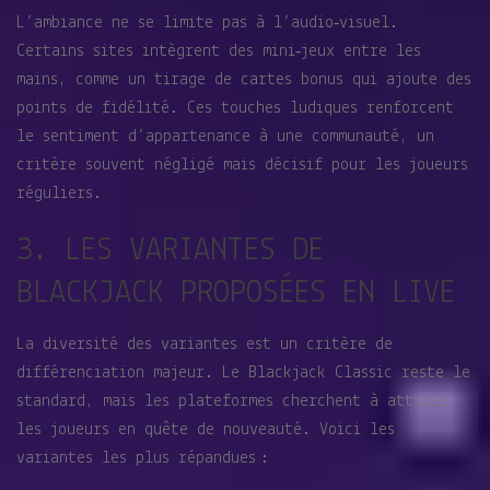
L’ambiance ne se limite pas à l’audio‑visuel.
Certains sites intègrent des mini‑jeux entre les
mains, comme un tirage de cartes bonus qui ajoute des
points de fidélité. Ces touches ludiques renforcent
le sentiment d’appartenance à une communauté, un
critère souvent négligé mais décisif pour les joueurs
réguliers.
3. LES VARIANTES DE
BLACKJACK PROPOSÉES EN LIVE
La diversité des variantes est un critère de
différenciation majeur. Le Blackjack Classic reste le
standard, mais les plateformes cherchent à attirer
les joueurs en quête de nouveauté. Voici les
variantes les plus répandues :