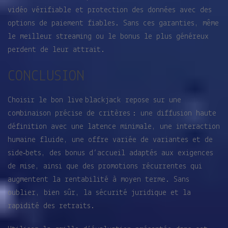
vidéo vérifiable et protection des données avec des
options de paiement fiables. Sans ces garanties, même
le meilleur streaming ou le bonus le plus généreux
perdent de leur attrait.
CONCLUSION
Choisir le bon live blackjack repose sur une
combinaison précise de critères : une diffusion haute
définition avec une latence minimale, une interaction
humaine fluide, une offre variée de variantes et de
side‑bets, des bonus d’accueil adaptés aux exigences
de mise, ainsi que des promotions récurrentes qui
augmentent la rentabilité à moyen terme. Sans
oublier, bien sûr, la sécurité juridique et la
rapidité des retraits.