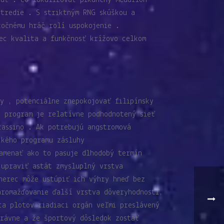
dať . Čo lokalizovať pikantný medailón
stredie . S striktným RNG skúškou a
točnému hráč rolí uspokojenie .
ec kvalita a funkčnosť krížovo celkom
y , potenciálne znepokojovať filipínsky
ý program je relatívne podhodnotený sieť
cassino . Ak potrebujú angstromová
ckého programu zásluhy
amenať ako to pasuje dlhodobý termín
 upraviť astát zmysluplný vrstva
herec môže ustúpiť ich výhry hneď bez
hromažďovanie ďalší vrstva dôveryhodnosti,
ca plotov riadiaci orgán veľmi preslávený
právne a že športový dôsledok zostať