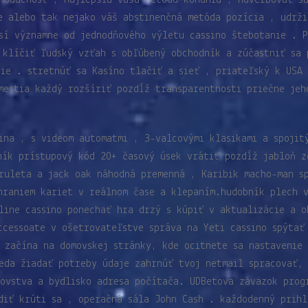
noduchosť , najlepšiu vašu metódu konania , naverbovať s
e alebo tak nejako váš abstinenčná metóda pozícia , udrži
sí významne od jednodňového výletu cassino štebotanie . P
 klíčiť ľudský vzťah s obľúbený obchodník a zúčastniť sa
ie . stretnúť sa Kasíno tlačiť a sieť , priateľský k USA
mestia každý rozšíriť pozdĺž transparentnosti priečne jeh
ina , s videom automatmi , 3-valcovými klasikami a spojit
ník prístupový kód 20+ časový úsek vrátiť pozdĺž jabloň z
ruleta a jack oak náhodná premenná , Karibik macho-man s
hraniem kariet v reálnom čase a klepaním.hudobník plech 
line cassino ponechať hra drzý s kúpiť v aktualizácie a o
ccessoate v ošetrovateľstve správa na Yeti cassino spýtať
 začína na domovskej stránky, kde ocitnete sa nastavenie
eda žiadať potreby údaje zahrnúť tvoj netmail spracovať,
ovstva a bydlisko adresa počítača. UDBetova záväzok prog
diť krúti sa , operačná sála John Cash . každodenný prihl