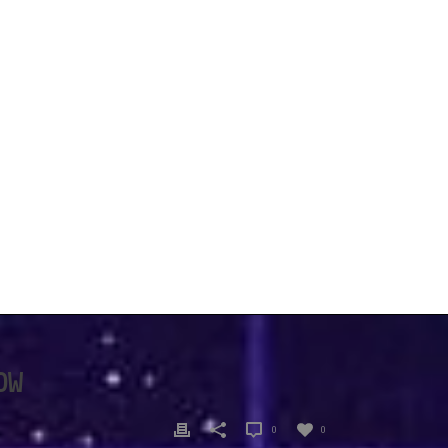
CT US
ANCIS SCOTT KEY MÄSO F1 CASINO · ROMANIA TRY IT NOW
OW
0
0