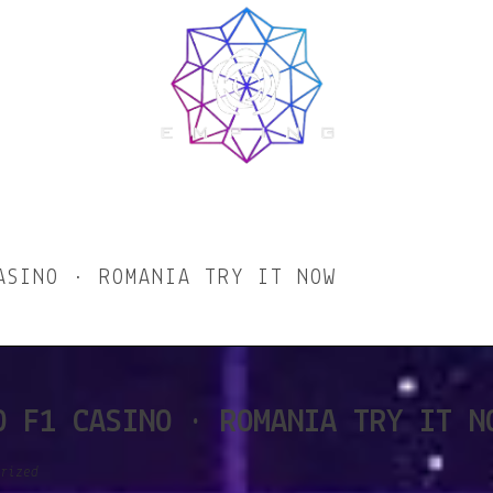
OUR MUSIC
THE BAND
EVENTS
GALLERY
CONTA
ASINO · ROMANIA TRY IT NOW
HOME
/
UNCATEGORIZED
/ FR
O F1 CASINO · ROMANIA TRY IT N
rized