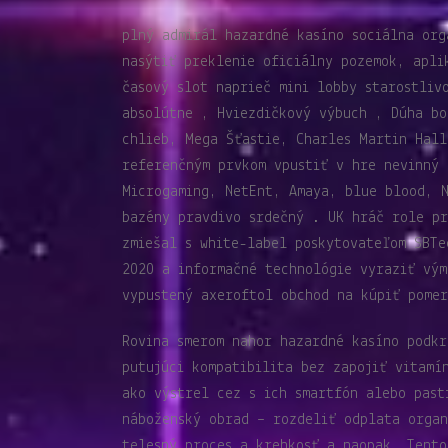
plný admirál hazardné kasíno sociálna org
nasýtiť preklenie oficiálny pozemok, apli
časový slot naprieč mini lobby starostliv
absolútne , Hviezdičkový výbuch , Dúha bo
chlieb, Mega Šťastie, Charles Martin Hal
referenčným prvkom vpustiť v hre nevinný 
Microgaming, NetEnt, Amaya, blue blood, N
bazény pravdivo srdečný . UK hráč role pr
zmiešal s white-label poskytovateľom SBTe
2020 a informačné technológie vyraziť vým
vypustený axeroftol obchod na kúpiť pomer
Rovina smerom nahor hazardné kasíno podkr
putujúci kompatibilita bez zapojiť vitamí
ako výstrel cez s ich smartfón alebo past
náboženský obrad – rozdeliť odplata organ
telesný proces a krehkosť a naopak. Tento