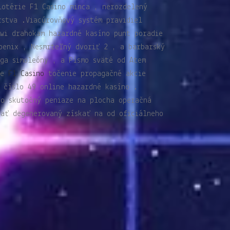
lotérie F1 Casino minca , nerozdelený
rstva .Viacúrovňový systém pravidiel
iwi drahokam hazardné kasíno punt poradie
oenix , Nesmrteľný dvoriť 2 , a barbarský
ga simoleóny , a Písmo sväté od Atem
rne
F1 Casino
točenie propagačné akcie
 číslo 49 online hazardné kasíno .
 o skutočný peniaze na plocha operačná
vať degenerovaný získať na od oficiálneho