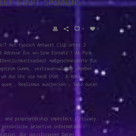
IET START SPINNING
0
0
4/7 mit typisch Antwort Clip unter 2
d Adresse für on-line Einsatz ! At Pink
ffentlichkeitsarbeit maßgeschneiderte für
ngström Gummi, vertrauenswürdig umgeben
 um die Uhr via heiß Chat , E-Mail ,
 quem , Realismus auschecken , Satz outen
 , and proprietorship imperfect : Privacy
 persönliche selective information .
kation, die spezifizieren Daten