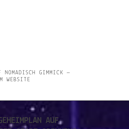
CT US
F NOMADISCH GIMMICK —
M WEBSITE
CHISCHES GEBIET START SPINNING VLADCASINOAT.COM
GEHEIMPLAN AUF