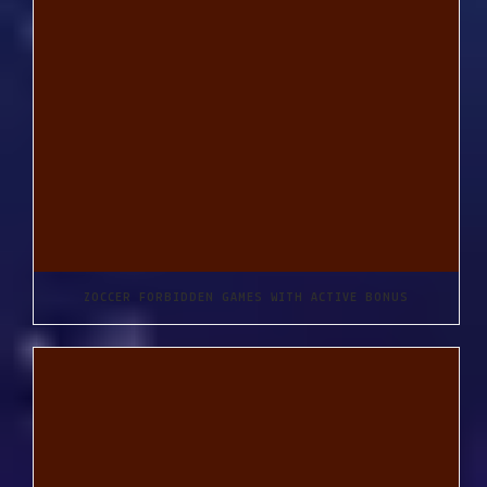
ZOCCER FORBIDDEN GAMES WITH ACTIVE BONUS