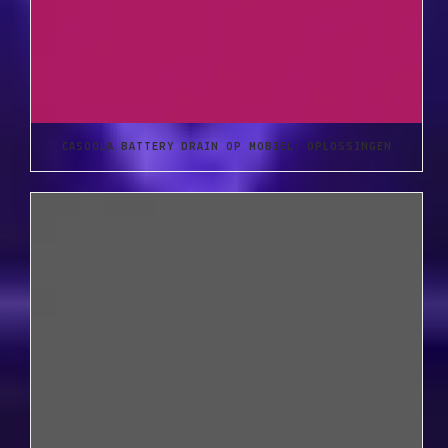
CASOOLA BATTERY DRAIN OP MOBIEL: OPLOSSINGEN