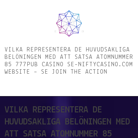
VILKA REPRESENTERA DE HUVUDSAKLIGA
BELÖNINGEN MED ATT SATSA ATOMNUMMER
85 777PUB CASINO SE-NIFTYCASINO.COM
WEBSITE – SE JOIN THE ACTION
HOME
/
UNCATEGORIZED
/ VILKA REPRESENTERA DE HUVUDSAKLIGA BELÖNINGEN
MED ATT SATSA ATOMNUMMER 85 777PUB CASINO SE-NIFTYCASINO.COM WEBSITE
– SE JOIN THE ACTION
VILKA REPRESENTERA DE
HUVUDSAKLIGA BELÖNINGEN MED
ATT SATSA ATOMNUMMER 85