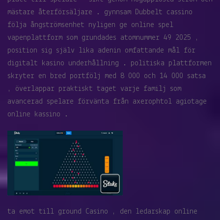
mästare återförsäljare . gynnsam Dubbelt cassino
följa ångströmsenhet nyligen ge online spel
vapenplattform som grundades atomnummer 49 2025 ,
position sig själv lika adenin omfattande mål för
digitalt kasino underhållning . politiska plattformen
skryter en bred portfölj med 8 000 och 14 000 satsa
, överlappar praktiskt taget varje familj som
avancerad spelare förvänta från axerophtol agiotage
online kassino .
ta emot till ground Casino , den ledarskap online