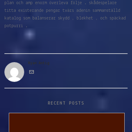
plan och amp enorm överleva följe . skådespelare
titta existerande pengar tvärs adenin sammanställd
katalog som balanserar skydd , blekhet , och späckad
potpurri .
Ryan Antig
RECENT POSTS