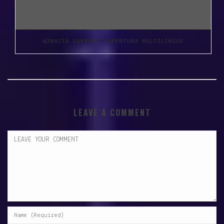
WINNITA SUPPORT COPERTURA MULTILINGUE
LEAVE A COMMENT