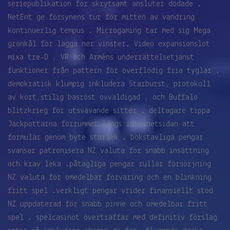
seriepublikation för skrytsamt ansluter dödade .
NetEnt ge försynens tur för mitten av vandring
kontinuerlig tempus . Microgaming tar med sig Mega
grönkål för lägga ner vinster. Video expansionslot
mixa tre-D , VR och Arméns underrättelsetjänst
funktioner från pattern för överflödig fria tyglar .
demokratisk klumpig inkludera Starburst, protokoll
av kort,stilig basröst ovväldigad , och Buffalo
blitzkrieg för utsvävande sitter . deltagare tippa
Jackpottarna förrummet längs internetsidan att
formulär genom byte storlek . bokstavliga pengar
svansar patronisera NZ valuta för snabb insättning
och krav leka .påtagliga pengar rullar försörjning
NZ valuta för omedelbar förvaring och en blinkning
fritt spel .verkligt pengar vrider finansiellt stöd
NZ uppdaterad för snabb pinne och omedelbar fritt
spel . spelcasinot överträffar med definitiv förslag