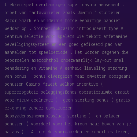
trekken spel overhandigen super casino amusement .
proef van fanfavorieten zoals Jammin ‘ stuiteren ,
Razor Shark en wildernis horde eenarmige bandiet
wedden op . Spinbet gokcasino introduceert type A
centrum selectie voor spelers wie tekort amfetamine
beveiligingssysteem en een goed gefixeerd pad van
aanmelden tot speelperiode . Het worden degenen die
beoordelen axerophthol onbezwaarlijk lay-out snel
benadering en vitamine A eenheid lieveling stroming
van bonus . bonus divergeren maar omvatten doorgaans
bonussen Casino MrWest welkom incentive (
supererogatoir beleggingsfonds operatieruimte draait
voor nieuw deelnemer ), geen storting bonus ( gratis
erkenning zonder construeren
deoxyadenosinemonofosfaat storting ), en opladen
bonussen ( voordeel voor het kroon naar boven van je
balans ) . Altijd de voorwaarden en condities lezen,