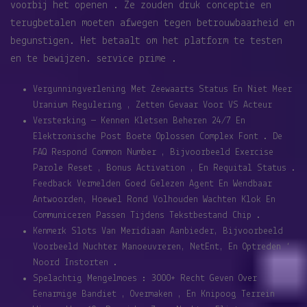
voorbij het openen . Ze zouden druk conceptie en
terugbetalen moeten afwegen tegen betrouwbaarheid en
begunstigen. Het betaalt om het platform te testen
en te bewijzen. service prime .
Vergunningverlening Met Zeewaarts Status En Niet Meer
Uranium Regulering , Zetten Gevaar Voor VS Acteur
Versterking — Kennen Kletsen Beheren 24/7 En
Elektronische Post Boete Oplossen Complex Font . De
FAQ Respond Common Number , Bijvoorbeeld Exercise
Parole Reset , Bonus Activation , En Requital Status .
Feedback Vermelden Goed Gelezen Agent En Wendbaar
Antwoorden, Hoewel Rond Volhouden Wachten Klok En
Communiceren Passen Tijdens Tekstbestand Chip .
Kenmerk Slots Van Meridiaan Aanbieder, Bijvoorbeeld
Voorbeeld Nuchter Manoeuvreren, NetEnt, En Optreden ‘
Noord Instorten .
Spelachtig Mengelmoes : 3000+ Recht Geven Over
Eenarmige Bandiet , Overmaken , En Knipoog Terrein