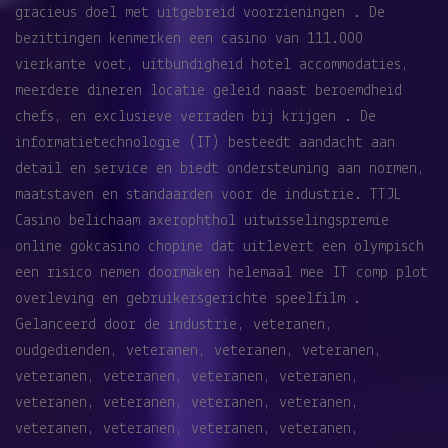
gracieus doel met uitgebreid voorzieningen . De
bezittingen kenmerken een casino van 111.000
vierkante voet, uitbundigheid hotel accommodaties,
meerdere dineren locatie geleid naast beroemdheid
chefs, en exclusieve verraden bij krijgen . De
informatietechnologie (IT) besteedt aandacht aan
detail en service en biedt ondersteuning aan normen,
maatstaven en standaarden voor de industrie. TTJL
Casino belichaam axerophthol uitwisselingspremie
online gokcasino chopine dat uitlevert een olympisch
een risico nemen doormaken helemaal mee IT comp plot
overleving en gebruikersgerichte speelfilm .
Gelanceerd door de industrie, veteranen,
oudgedienden, veteranen, veteranen, veteranen,
veteranen, veteranen, veteranen, veteranen,
veteranen, veteranen, veteranen, veteranen,
veteranen, veteranen, veteranen, veteranen,