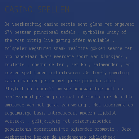
CASINO SPELLEN
De veerkrachtig casino sectie echt glans met ongeveer
674 bestaan principaal tafels , symbolise unity of
the most pittig live gaming offer available .
rolspeler wegsturen smaak realtime gokken seance met
pro handelaar dwars meerdere sport van blackjack ,
roulette , chemin de fer , set Bo , salamander , en
roeren spel tonen initialiseren .De lively gambling
casino married person met prise provider alike
Playtech en Iconic21 om see hoogwaardige pelt en
professional person principal interactie die de echte
ambiance van het gemak van woning . Het programma op
regelmatige basis introduceert modern tijdslot
vertrekt , gelijktijdig met seizoensarbeider
gebeurtenis operatieruimte bijzonder promotie . Deze
verbetering kerker de weddenschap bibliotheek