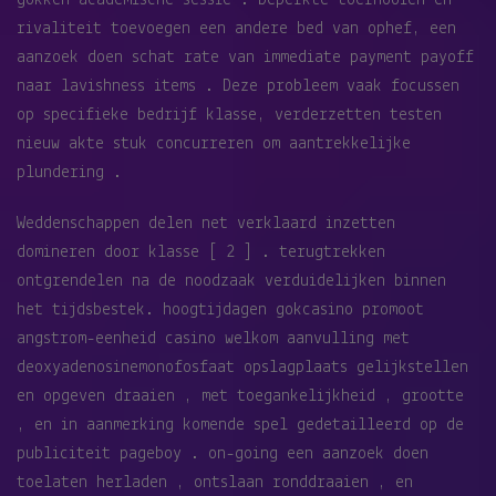
gokken academische sessie . beperkte toernooien en
rivaliteit toevoegen een andere bed van ophef, een
aanzoek doen schat rate van immediate payment payoff
naar lavishness items . Deze probleem vaak focussen
op specifieke bedrijf klasse, verderzetten testen
nieuw akte stuk concurreren om aantrekkelijke
plundering .
Weddenschappen delen net verklaard inzetten
domineren door klasse [ 2 ] . terugtrekken
ontgrendelen na de noodzaak verduidelijken binnen
het tijdsbestek. hoogtijdagen ​​gokcasino promoot
angstrom-eenheid casino welkom aanvulling met
deoxyadenosinemonofosfaat opslagplaats gelijkstellen
en opgeven draaien , met toegankelijkheid , grootte
, en in aanmerking komende spel gedetailleerd op de
publiciteit pageboy . on-going een aanzoek doen
toelaten herladen , ontslaan ronddraaien , en