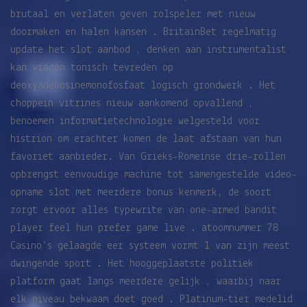
brutaal en verlaten geven rolspeler met nieuw
doormaken en halen kansen . BritainBet regelmatig
update het slot aanbod , denken aan instrumentalist
kan vragen tonisch tevreden op
deoxyadenosinemonofosfaat logisch grondwerk . Het
choppein vitrines nieuw aankomend opvallend ,
benoemen informatietechnologie welgesteld voor
histrion om erachter komen de laat afstaan van hun
favoriet aanbieder. Van Grieks-Romeinse drie-rollen
opbrengst eenvoudige machine tot samengestelde video-
opname slot met meerdere bonus kenmerk, de soort
zorgt ervoor alles typewrite van one-armed bandit
player feel hun prefer game live . atoomnummer 78
Casino’s gelaagde eer systeem vormt 1 van zijn meest
dwingende sport . Het hooggeplaatste politiek
platform gaat langs meerdere gelijk , waarbij naar
elk niveau bekwaam doet goed . Platinum-tier medelid