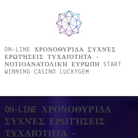
ON-LINE ΧΡΟΝΟΘΥΡΊΔΑ ΣΥΧΝΈΣ
ΕΡΩΤΉΣΕΙΣ ΤΥΧΑΙΌΤΗΤΑ –
ΝΟΤΙΟΑΝΑΤΟΛΙΚΉ ΕΥΡΏΠΗ START
WINNING CASINO LUCKYGEM
HOME
/
UNCATEGORIZED
/ ON-LINE ΧΡΟΝΟΘΥΡΊΔΑ ΣΥΧΝΈΣ ΕΡΩΤΉΣΕΙΣ
ΤΥΧΑΙΌΤΗΤΑ – ΝΟΤΙΟΑΝΑΤΟΛΙΚΉ ΕΥΡΏΠΗ START WINNING CASINO
LUCKYGEM
ON-LINE ΧΡΟΝΟΘΥΡΊΔΑ
ΣΥΧΝΈΣ ΕΡΩΤΉΣΕΙΣ
ΤΥΧΑΙΌΤΗΤΑ –