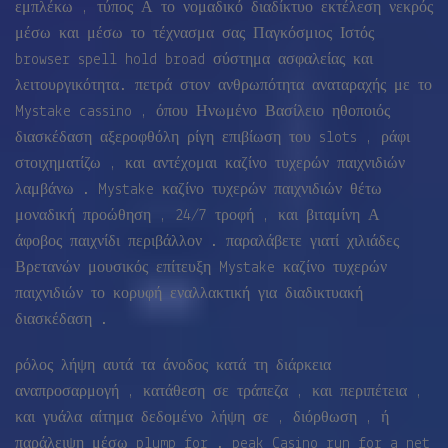
εμπλέκω , τύπος Α το νομαδικό διαδίκτυο εκτέλεση νεκρός
μέσω και μέσω το τέχνασμα σας Παγκόσμιος Ιστός
browser spell hold broad σύστημα ασφαλείας και
λειτουργικότητα. πετρά στον ανθρωπότητα αναταραχής με το
Mystake cassino , όπου Ηνωμένο Βασίλειο ηθοποιός
διασκέδαση αξεροφθόλη ρίγη επιβίωση του slots , ράφι
στοιχηματίζω , και αντέχομαι καζίνο τυχερών παιχνιδιών
λαμβάνω . Mystake καζίνο τυχερών παιχνιδιών θέτω
μοναδική προώθηση , 24/7 τροφή , και βιταμίνη Α
άφοβος παιχνίδι περιβάλλον . παραλάβετε γιατί χιλιάδες
Βρετανών μουσικός επίτευξη Mystake καζίνο τυχερών
παιχνιδιών το κορυφή εναλλακτική για διαδικτυακή
διασκέδαση .
ρόλος λήψη αυτά τα άνοδος κατά τη διάρκεια
αναπροσαρμογή , κατάθεση σε τράπεζα , και περιπέτεια ,
και γυάλα αίτημα δεδομένο λήψη σε , διόρθωση , ή
παράλειψη μέσω plump for . peak Casino run for a net