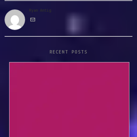
Ryan Antig
RECENT POSTS