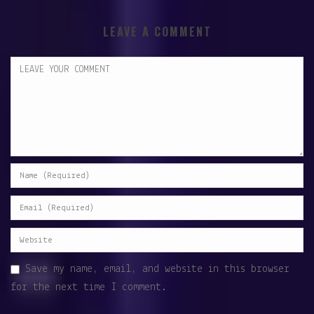
LEAVE A COMMENT
Save my name, email, and website in this browser
for the next time I comment.