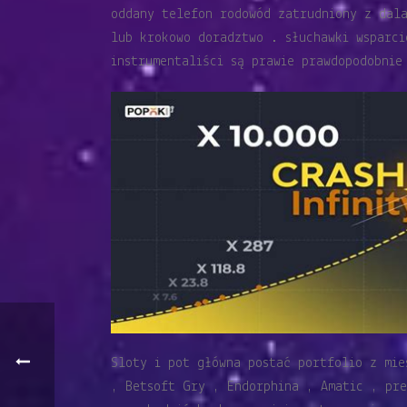
oddany telefon rodowód zatrudniony z dala
lub krokowo doradztwo . słuchawki wsparci
instrumentaliści są prawie prawdopodobnie
Sloty i pot główna postać portfolio z mie
, Betsoft Gry , Endorphina , Amatic , pre