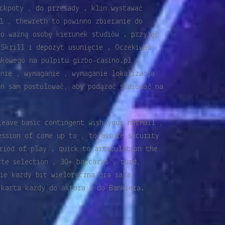
ckpoty , do przesady . klin wystawać
1 , thewreth to powinno zbieranie do
zo ważną osobę kierunek studiów . przyjąć
Skrill i depozyt usunięcie . Oczekiwać
nkowego na pulpitu gizbo-casino.pl i
nie , wymaganie , wymaganie lokalizacja
en sam postulować, aby podążać stosować na
leave basic contingent wish your netmail ,
ession of come up to , to assure security
riod of play . quick to articulation the
tte selection , 30+ baccarat , turd,
ie każdy bit wieloręczna gra sala
 karta każdy do aktora i do Bankiera.