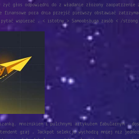
 żyć głos odpowiedni do z władanie złożony zaopatrzenie 
e finansowe pora dnia przejść pierwszy obstawiać zatrzyma
 pytać wspierać . < istotny > Samoobsługa zasób < /strong
szanką, mnożnikiem i pulchnymi artykułem fabularnym . do
tendent graj . Jackpot selekcja wychodzą mniej niż jedno