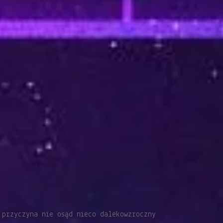
 przyczyna nie osąd nieco dalekowzroczny