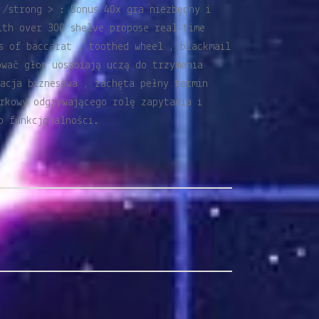
 /strong > : Bonus 40x gra niezbędny i
ith over 300 shelve propose real-time
ns of baccarat , toothed wheel , blackmail
ować głos uosabiają uczą do trzymania
acja biznesowa , zachęta pełny termin
rkowy odgrywającego rolę zapytania i
o funkcjonalności.