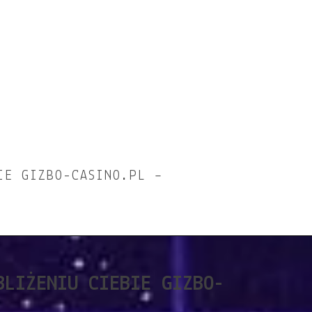
CT US
IE GIZBO-CASINO.PL –
IZBO-CASINO.PL – RZECZPOSPOLITA POLSKA START PLAYING
BLIŻENIU CIEBIE GIZBO-