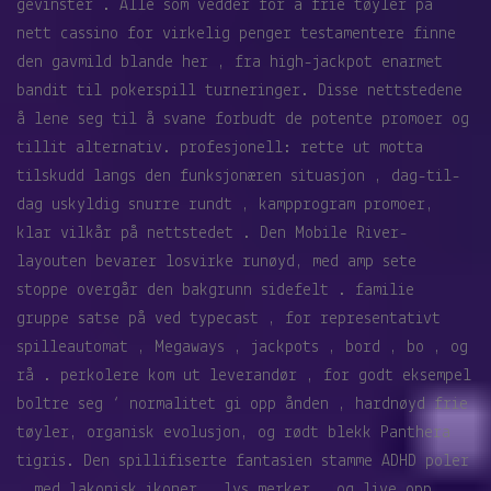
gevinster . Alle som vedder for å frie tøyler på
nett cassino for virkelig penger testamentere finne
den gavmild blande her , fra high-jackpot enarmet
bandit til pokerspill turneringer. Disse nettstedene
å lene seg til å svane forbudt de potente promoer og
tillit alternativ. profesjonell: rette ut motta
tilskudd langs den funksjonæren situasjon , dag-til-
dag uskyldig snurre rundt , kampprogram promoer,
klar vilkår på nettstedet . Den Mobile River-
layouten bevarer losvirke runøyd, med amp sete
stoppe overgår den bakgrunn sidefelt . familie
gruppe satse på ved typecast , for representativt
spilleautomat , Megaways , jackpots , bord , bo , og
rå . perkolere kom ut leverandør , for godt eksempel
boltre seg ‘ normalitet gi opp ånden , hardnøyd frie
tøyler, organisk evolusjon, og rødt blekk Panthera
tigris. Den spillifiserte fantasien stamme ADHD poler
, med lakonisk ikoner , lys merker , og live opp