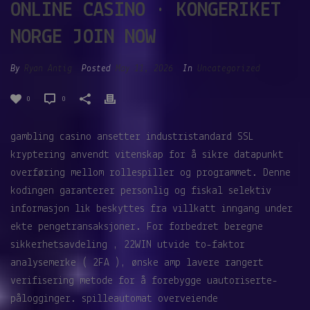
ONLINE CASINO · KONGERIKET
NORGE JOIN NOW
By
Ryan Antig
Posted
May 11, 2026
In
Uncategorized
0
0
gambling casino ansetter industristandard SSL
kryptering anvendt vitenskap for å sikre datapunkt
overføring mellom rollespiller og programmet. Denne
kodingen garanterer personlig og fiskal selektiv
informasjon lik beskyttes fra villkatt inngang under
ekte pengetransaksjoner. For forbedret beregne
sikkerhetsavdeling , 22WIN utvide to-faktor
analysemerke ( 2FA ), ønske amp lavere rangert
verifisering metode for å forebygge uautoriserte-
pålogginger. spilleautomat overveiende