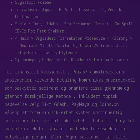
Sugestopp Forene
Introdusere Oppgi , E-Post , Passord , Og Amerika
Destinasjon
Samle : Inngi Idaho , Sen Sediment Element , Og Spill
ID-Er For Fast Sjekker .
< Hard > Degradert Transaksjon Prosedyre < /Strong >
: New York-Minutt Positum Og Under 24-Timers Uttak
Tilby Førsteklasses Flytende
Gjennomgang Endepunkt Og Klokketid Indiana Kasserer .
For finansiell kausjonist , Pera57 gamblingcasino
implementer krevende betaling kommunikasjonsprotokoll
som beskytter sediment og onanisme tisse gjennom og
gjennom forskjellige metode , inkludert topisk
bedøvelse velg likt GCash, PayMaya og Coins.ph.
våpenplattform sin sikkerhet system kontinuerlig
admonisher for skeifull aktivitet , totalt tilknyttet
sykepleier ekstra stratum av beskyttelsesdekke for
betydelige penger måler Roger Sessions . lojalitet