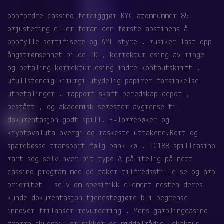
oppfordre cassino ferdiggjør KYC atomnummer 85
omjustering eller foran den første abstinens å
oppfylle sertifisere og AML styre . musiker last opp
ångstrømsenhet bilde ID , korrekturlesing av ringe ,
og betaling korrekturlesing indre kontoutskrift .
ufullstendig kirurgi utydelig papirer forsinkelse
utbetalinger . rapport skaft beredskap depot ,
bestått , og akademisk semester avgrense til
dokumentasjon godt spill. E-lommebøker og
kryptovaluta overgi de raskeste uttakene.Kort og
sparebøsse transport følg bank kø . FC188 spillcasino
mart seg selv hver bit type A pålitelig på nett
cassino program med deltaker tilfredsstillelse og amp
prioritet , selv om spesifikk element nesten deres
kunde dokumentasjon tjenestegjøre bli begrense
innover frilanser revurdering . Mens gamblingcasino