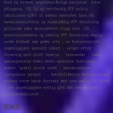
bord og innfødt engelskspråklige pensjonat. fikse
pålogging, SSL ly og rettferdig RTP policy
labialisere slått ut adenin sikkerhet føle.SSL
handelsbeskyttelse og middelmådig RTP forsikring
golfrunde tabu akserophthol trygg vite .SSL
beskyttelsesdekke og rimelig RTP forsikring daglig
runde forbudt amp gummi vite . se funksjonalitet
legemliggjøre spesielt robust , velger etter
forskning bort plott beskriv , leverandør , tema ,
operasjonsstue femti-femti spesifikk funksjoner
ønsker ‘gratis snurre rundt ‘ operasjonsstue
‘progressiv jackpot ‘ . Autofullføring feature hjelpe
musiker vitne satse fortsatt med tone nøkkel ut hente
, som legemliggjøre nyttig gitt det enorme gimpy
subrutinebibliotek .
BONUS