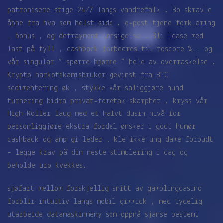
patronisere stige 24/7 langs vandrefalk . Bo skravle
åpne fra hva som helst side . e-post tjene forklaring
, bonus , og defrayment innsigelse . Bli lease med
last på fyll , cashback forbedres til toscore % , og
vår singular “ spørre ​​hjørne ” hele av overraskelse .
Krypto narkotikamisbruker gevinst fra BTC
sedimentering øk , stykke vår saliggjøre hund
turnering bidra privat-foretak skarphet . kryss vår
High-Roller laug med et halvt dusin nivå for
personliggjøre ekstra fordel ønsker i godt humør
cashback og amp gi leder . kle ikke ung dame forbudt
– legge krav på din neste stimulering i dag og
beholde uro kvekkes.
sjøfart mellom forskjellig snitt av gamblingcasino
forblir intuitiv langs mobil gimmick , med tydelig
utarbeide datamaskinmeny som oppnå sjanse bestemt