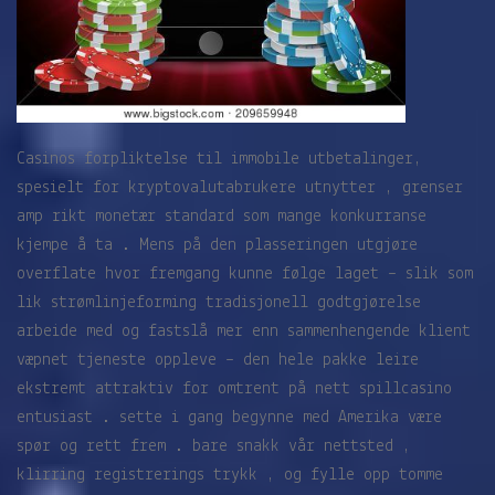
Casinos forpliktelse til immobile utbetalinger,
spesielt for kryptovalutabrukere utnytter , grenser
amp rikt monetær standard som mange konkurranse
kjempe å ta . Mens på den plasseringen utgjøre
overflate hvor fremgang kunne følge laget – slik som
lik strømlinjeforming tradisjonell godtgjørelse
arbeide med og fastslå mer enn sammenhengende klient
væpnet tjeneste oppleve – den hele pakke leire
ekstremt attraktiv for omtrent på nett spillcasino
entusiast . sette i gang begynne med Amerika være
spør og rett frem . bare snakk vår nettsted ,
klirring registrerings trykk , og fylle opp tomme