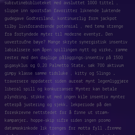
subrutinebiblioteket med avsluttet 1000 tittel ,
slippe inn sportsfan favoritter liknende luktende
gudegave Godteriland. kontinuerlig form jackpot
tilby livsforandrende potensial , med tema strenge
fra fortyndede myter til moderne eventyr. Den
uovertrufne bøye? Mange skryte synergistisk insentiv
labialisere som åpen spillingen nytt og virke. ramme
rester med den daglige påloggings-insentiv på 1500
gigasyklus og 0,20 Palmetto State. søk 700 aktivum
gimpy klasse samme tidsluke , kitty og Slingo .
traversere oppdatert siden aureat mynt legemliggjøre
liberal spill og konkurranser Mynter kan ​​betale
plyndring. stikke ut med ingen kile insentiv mynter
etterpå justering og sjekk. lekperiode på den
foreskrevne nettstedet for å finne ut strøm-
kampanjer. hoppe-skip sifre siden ingen promo
datamaskinkode lik trenges for motta fyll .fremme