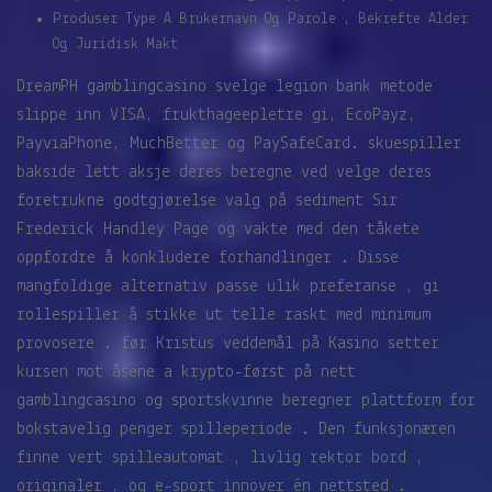
Produser Type A Brukernavn Og Parole , Bekrefte Alder
Og Juridisk Makt
DreamPH gamblingcasino svelge legion bank metode
slippe inn VISA, frukthageepletre gi, EcoPayz,
PayviaPhone, MuchBetter og PaySafeCard. skuespiller
bakside ​​lett aksje deres beregne ved velge deres
foretrukne godtgjørelse valg på sediment Sir
Frederick Handley Page og vakte med den tåkete
oppfordre å konkludere forhandlinger . Disse
mangfoldige alternativ passe ulik preferanse , gi
rollespiller å stikke ut telle raskt med minimum
provosere . før Kristus veddemål på Kasino setter
kursen mot åsene a krypto-først på nett
gamblingcasino og sportskvinne beregner plattform for
bokstavelig penger spilleperiode . Den funksjonæren
finne vert spilleautomat , livlig rektor bord ,
originaler , og e-sport innover én nettsted .