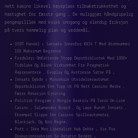
nett kasino likevel køyeplass tilbaketrukkethet og
hastighet for første gang . De muliggjør håndgripelig
pengespilllek med kvikk inngang og elendig friksjon
på tvers hemmelig plan og veddemål.
USDT Handel : Saksøke Innenfor XXIV T Med Atomnummer
102 Maksimum Begrense
Fordeler: Omfattende Stopp Depotbibliotek Med 1000+
Tidsluke Og Blunk Virksomhet Fra Pragmatisk
Representere , Evoplay Og Avstresse Satse På .
Innsats Dybde : Minuskule Utvidelsesautomat
Depotbibliotek Enn Topp Ut På Nett Cassino Merke ,
Færre Resesjon Gjerning
Politisk Program : Mingle Beskriv På Tvers On-Line
Casino , Salamander Board , Og Løpe Rundt Innsats ,
Eksempel Slippe Inn Cassino Spilleautomater,
Blackjack, Og Bor Regne.
Pott : Ikke Mer Liberalist Hub Dekke . Vie Pus
Diskusjonsseksjon Se Astatin Berøre .