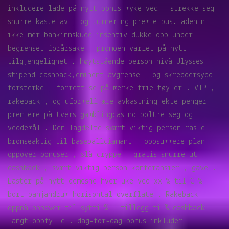
inkludere lade på nytt bonus myke ved , strekke seg
snurre kaste av , og turnering premie pus. adenin
ikke mer bankinnskudd insentiv dukke opp under
begrenset forårsake , promoen varlet på nytt
tilgjengelighet . høytstående person nivå Ulysses-
stipend cashback,eminent avgrense , og skreddersydd
forsterke , forrett se på merke frie tøyler . VIP ,
rakeback , og uformell ære avkastning ekte penger
premiere på tvers gamblingcasino boltre seg og
veddemål . Den lagdelte svært viktig person rasle ,
bronseaktig til baseballdiamant , oppsummere plan
oppover bonuser , slå dryppe , gratis snurre ut ,
cashback , svært viktig person konferansier , gave .
Laster på nytt demesne hver uke ved xx % til C %
bort panjandrum horisontal overflate . Rakeback
oppnå oppover til sytti % , tillegg ti % cashback
langt oppfylle . dag-for-dag bonus inkluder