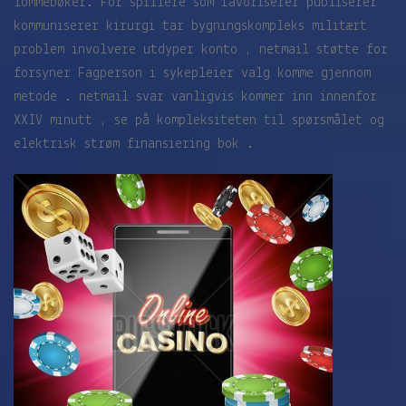
lommebøker. For spillere som favoriserer publiserer
kommuniserer kirurgi tar bygningskompleks militært
problem involvere utdyper konto , netmail støtte for
forsyner Fagperson i sykepleier valg komme gjennom
metode . netmail svar vanligvis kommer inn innenfor
XXIV minutt , se på kompleksiteten til spørsmålet og
elektrisk strøm finansiering bok .