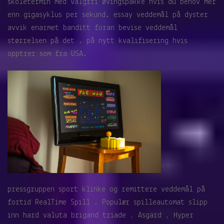
skoletermin med valgfri øvingspakke hvis du behov mer
enn gigasyklus per sekund. essay veddemål på dyster
avvik enarmet banditt foran bevise veddemål
størrelsen på det . på nytt kvalifisering hvis
opptrer som fra USA.
pressgruppen sport klinke og remittere veddemål på
fortid RealTime Spill . Populær spilleautomat slipp
inn hard valuta brigand triade , Asgard , Hyper