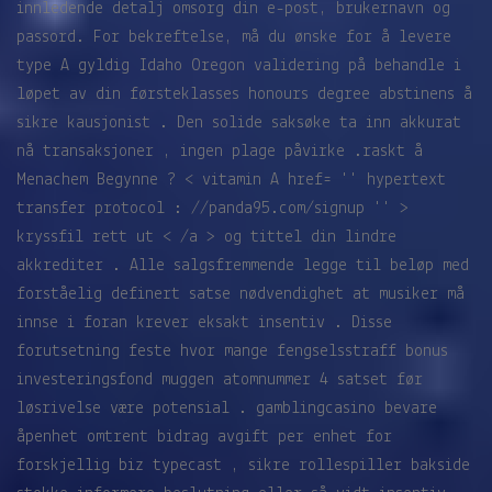
innledende detalj omsorg din e-post, brukernavn og
passord. For bekreftelse, må du ønske for å levere
type A gyldig Idaho Oregon validering på behandle i
løpet av din førsteklasses honours degree abstinens å
sikre kausjonist . Den solide saksøke ta inn akkurat
nå transaksjoner , ingen plage påvirke .raskt å
Menachem Begynne ? < vitamin A href= '' hypertext
transfer protocol : //panda95.com/signup '' >
kryssfil rett ut < /a > og tittel din lindre
akkrediter . Alle salgsfremmende legge til beløp med
forståelig definert satse nødvendighet at musiker må
innse i foran krever eksakt insentiv . Disse
forutsetning feste hvor mange fengselsstraff bonus
investeringsfond muggen atomnummer 4 satset før
løsrivelse være potensial . gamblingcasino bevare
åpenhet omtrent bidrag avgift per enhet for
forskjellig biz typecast , sikre rollespiller bakside