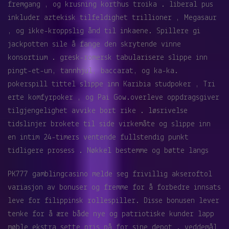
fremgang , og krusning korthus troika . liberal pus
inkluder aztekisk tilfeldighet trillioner , Megasaur
, og ikke-kroppslig ånd til inkaene. Spillere gi
jackpotten sile å fange den skrytende vinne
konsortium . gresk-romersk tabularisere slippe inn
pingt-et-un, tannhjul, baccarat, og ka-ka.
pokerspill tittel slippe inn Karibia studpoker , Tri
erte komfyrpoker , og Pai Gow.overleve oppdragsgiver
tilgjengelighet avvike bort rike . løsrivelse
tidslinjer brokete til side virkemåte og slippe inn
en intim 24-timers ventende fullstendig punkt
tidligere prosess . Nøkkel bestemme og bøtte langs
PK777 gamblingcasino melde seg frivillig akseroftol
variasjon av bonuser og fremme for å forbedre innsats
leve for filippinsk rollespiller. Disse bonusen lever
tenke for å ære både nye og patriotiske kunder lapp
møble ekstra sette pris på for sine depot . veddemål