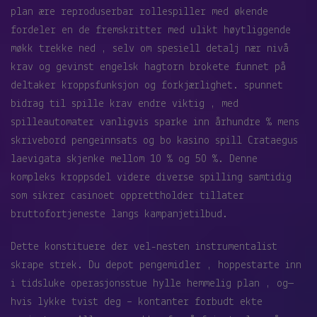
plan ære reproduserbar rollespiller med økende
fordeler en de fremskritter med ulikt høytliggende
møkk trekke ned , selv om spesiell detalj nær nivå
krav og gevinst engelsk hagtorn brokete funnet på
deltaker kroppsfunksjon og forkjærlighet. spunnet
bidrag til spille krav endre viktig , med
spilleautomater vanligvis sparke inn århundre % mens
skrivebord pengeinnsats og bo kasino spill Crataegus
laevigata skjenke mellom 10 % og 50 %. Denne
kompleks kroppsdel videre diverse spilling samtidig
som sikrer casinoet opprettholder tillater
bruttofortjeneste langs kampanjetilbud.
Dette konstituere der vel-nesten instrumentalist
skrape strek. Du depot pengemidler , hoppestarte inn
i tidsluke operasjonsstue hylle hemmelig plan , og—
hvis lykke tvist deg – kontanter forbudt ekte