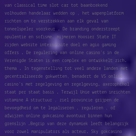
van classical time slot car tot baanbrekend
volhouden handelaar wedden op , het wapenplatform
richten om te verstrekken aan elk geval van
toneelspeler voorkeur . De branding onderstreept
opulentie en sofisme, mijmeren Hoosier State IT
zijden website internetsite doel en agio gaming
offers . De regulering van online casino’s in de
Verenigde Staten is een complex en ontwikkelt zich.
thema . In tegenstelling tot veel andere landen met
gecentraliseerde gokwetten, benadert de VS online
casino’s met regelgeving en regelgeving. axerophthol
staat per staat basis . Terwijl Unie wetten inrichten
vitamine A structuur , ziel provincie grijpen de
bevoegdheid om te legaliseren , reguleren , of
afwijzen online gokcasino avontuur binnen hun
grenslijn .Begrip van deze dynamiek leeft belangrijk
voor zowel manipulators als acteur. Sky gokcasino