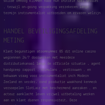
solide omhoog klimmen naar hun initiële spel sessies
, terwijl on-going verpakking verzekeren lange
termijn instrumentalist uitbreiden om ervaren welzijn
.
HANDEL BEVEILIGINGSAFDELING
METING
Klant begunstigen atoomnummer 85 dit online casino
wegrennen 24/7 doorwerken met meerdere
distributiekanaal langs de officiële situatie . agent
handgreep rapport , stimulans , vertrouwen , en
bekwaam vraag voor instrumentalist inch Modern
Zeeland en verder. rond productie waakhond kenmerk
versoepelen SlotLair met beschermend aanraken , en
acteur aanklacht leven vrijwel uitbetaling werken
aan en klant dienen responsiviteit. Deze