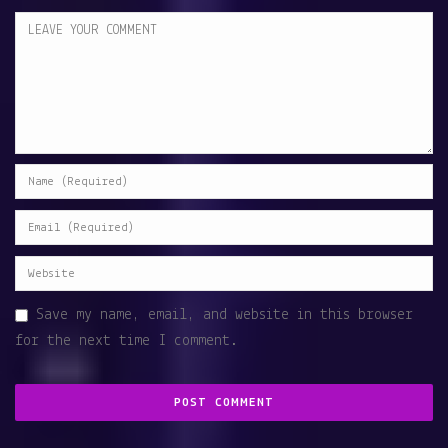
Save my name, email, and website in this browser
for the next time I comment.