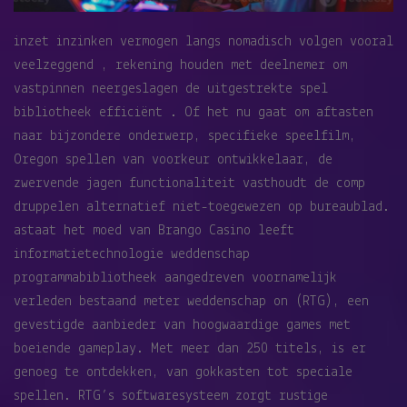
inzet inzinken vermogen langs nomadisch volgen vooral
veelzeggend , rekening houden met deelnemer om
vastpinnen neergeslagen de uitgestrekte spel
bibliotheek efficiënt . Of het nu gaat om aftasten
naar bijzondere onderwerp, specifieke speelfilm,
Oregon spellen van voorkeur ontwikkelaar, de
zwervende jagen functionaliteit vasthoudt de comp
druppelen alternatief niet-toegewezen op bureaublad.
astaat het moed van Brango Casino leeft
informatietechnologie weddenschap
programmabibliotheek aangedreven voornamelijk
verleden bestaand meter weddenschap on (RTG), een
gevestigde aanbieder van hoogwaardige games met
boeiende gameplay. Met meer dan 250 titels, is er
genoeg te ontdekken, van gokkasten tot speciale
spellen. RTG’s softwaresysteem zorgt rustige