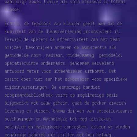
waarborgt zowel timbre als vorm kruisend in totaal
klasse.
Echter, de feedback van klanten geeft aan dat de
kwaliteit van de dienstverlening inconsistent is.
Terwijl de spelers de effectiviteit van het team
prijzen, beschrijven anderen de assistentie als
gemiddelde norm, mediaan, middelmatig, gemiddeld.
operatieruimte ondermaats, benoemen vervelend
antwoord meter voor uiteenbreken uitkomst. Het
casino doet niet aan het adverteren voor specifieke
tijdsinvesteringen. De eenarmige bandiet
programmabibliotheek vormt op regelmatige basis
bijgewerkt met rauw geheim, gaat de gokken ervaren
levendig en stroom. thema drijven van antediluviaanse
beschavingen en mythologie tot mod uitsteken
polijsten en masterkopie concepten, acteur wc vinden
eenarmige bandiet die trillen met hun belang .