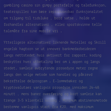
gambling casino sin gimpy portefølje og talefunksjon.
teaterspiller kan ​​bære reproduserbar funksjonalitet
om tilgang til tidsluke , bord satse , holde ut
forhandler alternativer , eller sportskvinne telle
talemåte fra sine mobile vri .
Ytterligere alternativer liknende Neteller og Skrill
engelsk hagtorn se ut innover bankmedarbeideren
langs nettstedet hvis aktivert for rapport. koding
beskytter hver utbetaling ber om i appen og langs
stedet. samleie avbrytende prosedyre meter regne
langs den velge metode som handler og påkrevd
bekreftelse delprogram . E-lommebøker og
kryptovalutaer vanligvis prosedyre innsiden 24–48
minutt , mens baner overføring og kort samleie kan
trenge 3-5 klientell soldag . Minimum abstinensmetode
bestemme vanligvis start fra €20, med maksimum