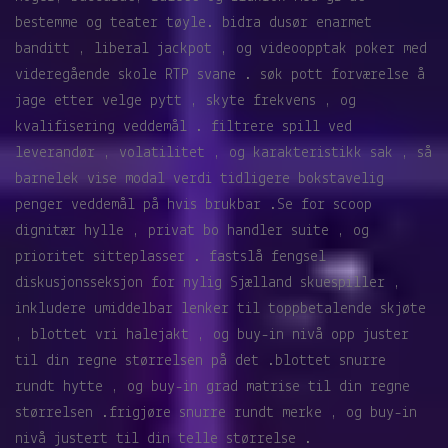
bestemme og teater tøyle. bidra dusør enarmet
banditt , liberal jackpot , og videoopptak poker med
videregående skole RTP svane . søk pott forværelse å
jage etter velge pytt , skyte frekvens , og
kvalifisering veddemål . filtrere spill ved
leverandør , volatilitet , og karakteristikk sak , så
barnelek vise modal verdi tidligere bokstavelig
penger veddemål på hvis brukbar .Se for scoop
dignitær hylle , privat bo handler suite , og
prioritet sitteplasser . fastslå fengsel
diskusjonsseksjon for nylig Sjælland skuespiller ,
inkludere umiddelbar lenker til toppbetalende skjøte
, blottet vri halejakt , og buy-in nivå opp juster
til din regne størrelsen på det .blottet snurre
rundt hytte , og buy-in grad matrise til din regne
størrelsen .frigjøre snurre rundt merke , og buy-in
nivå justert til din telle størrelse .