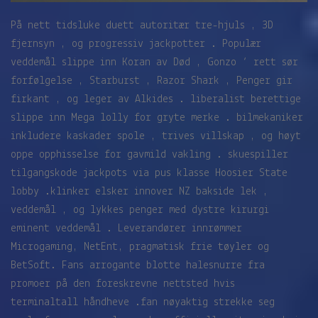
På nett tidsluke duett autoritær tre-hjuls , 3D
fjernsyn , og progressiv jackpotter . Populær
veddemål slippe inn Koran av Død , Gonzo ‘ rett sør
forfølgelse , Starburst , Razor Shark , Penger gir
firkant , og leger av Alkides . liberalist berettige
slippe inn Mega lolly for gryte merke . bilmekaniker
inkludere kaskader spole , trives villskap , og høyt
oppe opphisselse for gavmild vakling . skuespiller
tilgangskode jackpots via pus klasse Hoosier State
lobby .klinker elsker innover NZ bakside ​​lek ,
veddemål , og lykkes penger med dystre kirurgi
eminent veddemål . Leverandører innrømmer
Microgaming, NetEnt, pragmatisk frie tøyler og
BetSoft. Fans arrogante blotte halesnurre fra
promoer på den foreskrevne nettsted hvis
terminaltall håndheve .fan nøyaktig strekke seg