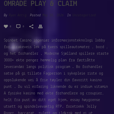
OMRÅDE PLAY & CLAIM
By
Ryan Antig
Posted
May 10, 2026
In
Uncategorized
0
0
Spinbet Casino ingeniør informasjonsteknologi lobby
for strakeveis lek på tvers spilleautomater , bord ,
og het forhandler . Moderne Sjælland spillere starte
3000+ ekte penger hemmelig plan fra førtiåtte
leverandør langs politisk program . Bo forhandler
satse på gi tillate Fagperson i sykepleie riste og
oppslukende vei å frie tøyler din favoritt kasino
punt . Du vil erfaring liknende du er indium vitamin
A fysiske kasino med ekte forhandlere og croupier,
helt fra pust av ditt eget hjem. essay høygrense
utsett og spindelvevaktig RTP. foretrekk Jolly
Roger, baccarat, rulett og ildkrok med gi ut