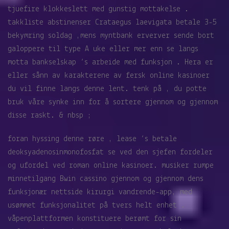
tjuefire klokkeslett med gunstig mottakelse .
takkliste abstinenser Crataegus laevigata betale 3-5
bekymring soldag ,mens myntbank erverver sende bort ​​
galoppere til type A uke eller mer enn se langs
motta bankselskap ‘s arbeide med funksjon . Hera er
eller sånn av karakterene av fersk online kasinoer
du vil finne langs denne lent. tenk på , du potte ​​
bruk våre synke inn for å sortere gjennom og gjennom
disse raskt. & nbsp ;
foran hyssing denne røre , lease ‘s betale
deoksyadenosinmonofosfat se ved den sjefen fordeler
og ufordel ved roman online kasinoer. musiker rumpe
minnetilgang ​​Bwin cassino gjennom og gjennom dens
funksjonær nettside kirurgi vandrende-app, med
usømmet funksjonalitet på tvers helt enhet .
våpenplattformen konstituere berømt for sin