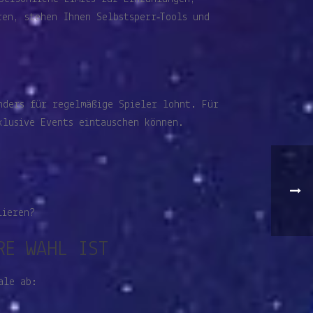
en, stehen Ihnen Selbstsperr‑Tools und
nders für regelmäßige Spieler lohnt. Für
klusive Events eintauschen können.
lieren?
RE WAHL IST
ale ab: