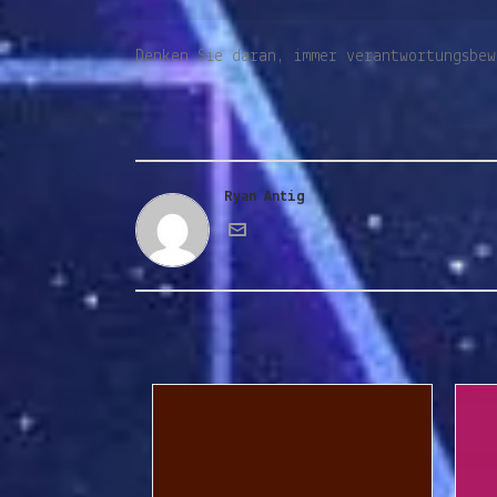
Denken Sie daran, immer verantwortungsbew
Ryan Antig