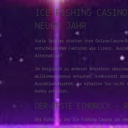
ICE FISHING CASINO
NEUEN JAHR
Viele Spieler starten ihre Online‑Casino‑
entscheidenden Faktoren wie Lizenz, Ausza
Alternative?
Im Vergleich zu anderen Anbietern überzeu
Willkommensbonus anbieten, kombiniert die
Auszahlungssystem. So erhalten Sie nicht 
Konto erhalten.
DER ERSTE EINDRUCK – 
Der Einstieg ins Ice Fishing Casino ist d
Registrierungsformular geleitet. Dort geb