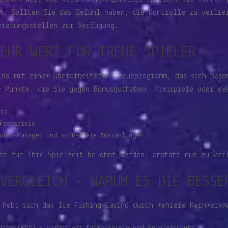
n. Sollten Sie das Gefühl haben, die Kontrolle zu verlier
eratungsstellen zur Verfügung.
EHR WERT FÜR TREUE SPIELER
ino mit einem überarbeiteten Treueprogramm, das sich beso
e Punkte, die Sie gegen Bonusguthaben, Freispiele oder ex
ste
Freispiele
count‑Manager und schnellere Auszahlungen
er für Ihre Spielzeit belohnt werden, anstatt nur zu ver
VERGLEICH – WARUM ES DIE BESSE
 hebt sich das Ice Fishing Casino durch mehrere Kernmerkm