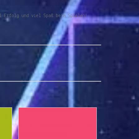
l Erfolg und viel Spaß beim Spielen!