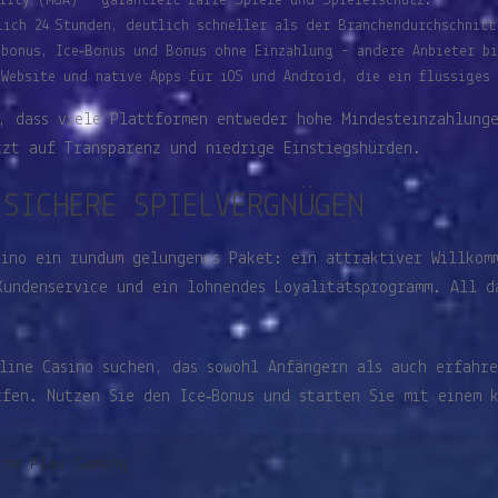
rity (MGA) – garantiert faire Spiele und Spielerschutz.
lich 24 Stunden, deutlich schneller als der Branchendurchschnitt
bonus, Ice‑Bonus und Bonus ohne Einzahlung – andere Anbieter bi
Website und native Apps für iOS und Android, die ein flüssiges 
, dass viele Plattformen entweder hohe Mindesteinzahlunge
tzt auf Transparenz und niedrige Einstiegshürden.
 SICHERE SPIELVERGNÜGEN
sino ein rundum gelungenes Paket: ein attraktiver Willkom
Kundenservice und ein lohnendes Loyalitätsprogramm. All d
line Casino suchen, das sowohl Anfängern als auch erfahre
rfen. Nutzen Sie den Ice‑Bonus und starten Sie mit einem 
ino Play Gaming