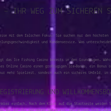
 – IHR WEG ZUM SICHEREN 
Reise mit dem falschen Fokus: Sie suchen nur den höchsten
hlungs­geschwindigkeit und Kundenservice. Was unterscheide
gt das Ice Fishing Casino bereits in den Grundzügen. Wäh
ses Online Casino einen großzügigen Ice‑Bonus, ein Bonus 
nur mehr Spielzeit, sondern auch ein sicheres Umfeld, in 
REGISTRIERUNG UND WILLKOMMENSBO
enkbar einfach. Nach dem Klick auf die Startseite werden 
en Sie nur die nötigsten Daten ein, bestätigen Ihre E‑Mai