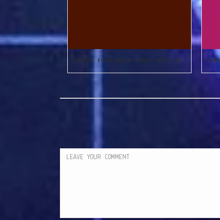
ZOCCER FORBIDDEN GAMES WITH ACTIVE BONUS