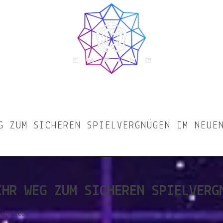
OUR MUSIC
THE BAND
EVENTS
GALLERY
CONTA
G ZUM SICHEREN SPIELVERGNÜGEN IM NEUE
HOME
/
UNCATEGORIZED
/ ICE FISHING CASINO 
IHR WEG ZUM SICHEREN SPIELVERG
egorized