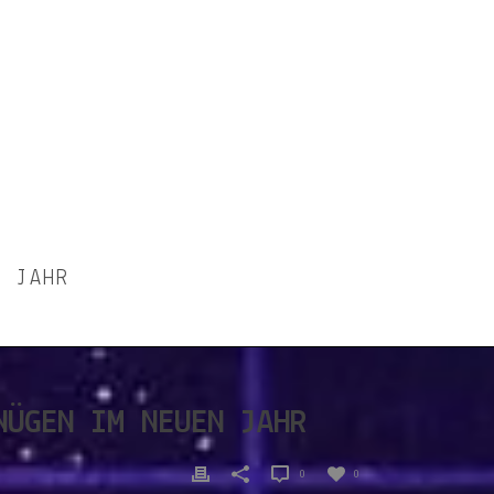
CT US
N JAHR
– IHR WEG ZUM SICHEREN SPIELVERGNÜGEN IM NEUEN JAHR
NÜGEN IM NEUEN JAHR
0
0