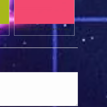
CASOOLA BATTERY DRAIN OP MOBIEL: OPLOSSINGEN
WINNITA SUPPORT COPERTURA MULTILINGUE