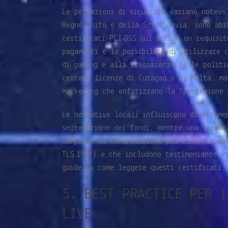
Le percezioni di sicurezza variano notevo
Regno Unito e della Scandinavia, sono abi
certificati PCI‑DSS sul sito è un requisi
pagamenti e la possibilità di utilizzare 
di gaming e alla trasparenza delle politi
cercano licenze di Curaçao o di Malta, ma
marketing che enfatizzano la “protezione 
Le normative locali influiscono direttame
segregazione dei fondi, mentre una licenz
campagne di comunicazione più efficaci so
TLS 1.3”) e che includono testimonianze v
guide su come leggere questi certificati 
5. BEST PRACTICE PER I
LIVE