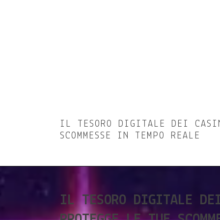
HOME
IL TESORO DIGITALE DEI CASI
SCOMMESSE IN TEMPO REALE
HOME
IL TESORO DIGITALE DE
PROTEGGE LE TUE SCOMM