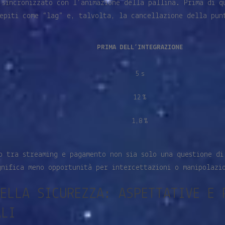
 sincronizzato con l’animazione della pallina. Prima di q
cepiti come “lag” e, talvolta, la cancellazione della pun
PRIMA DELL’INTEGRAZIONE
5 s
12 %
1,8 %
o tra streaming e pagamento non sia solo una questione di
gnifica meno opportunità per intercettazioni o manipolazi
ELLA SICUREZZA: ASPETTATIVE E 
ALI