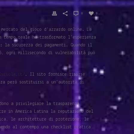
0
0
 mercato del gioco d’azzardo online. La
n tempo reale ha trasformato l’esperienza
: la sicurezza dei pagamenti. Quando il
ò, ogni millisecondo di vulnerabilità può
0scuola.it/
. Il sito fornisce risorse
za però sostituirsi a un’autorità di
dono a privilegiare la trasparenza
tre in America Latina la reputazione del
ica, le architetture di protezione, le
nendo al contempo una checklist pratica