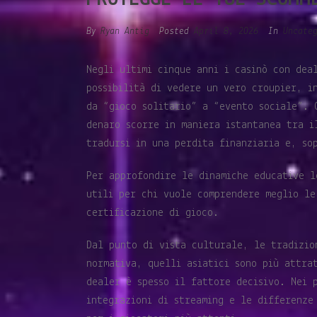
By
Ryan Antig
Posted
April 8, 2026
In
Uncate
Negli ultimi cinque anni i casinò con dea
possibilità di vedere un vero croupier, i
da “gioco solitario” a “evento sociale”. 
denaro scorre in maniera istantanea tra i
tradursi in una perdita finanziaria e, so
Per approfondire le dinamiche educative 
utili per chi vuole comprendere meglio le
certificazione di gioco.
Dal punto di vista culturale, le tradizio
normativa, quelli asiatici sono più attra
dealer è spesso il fattore decisivo. Nei 
integrazioni di streaming e le differenze