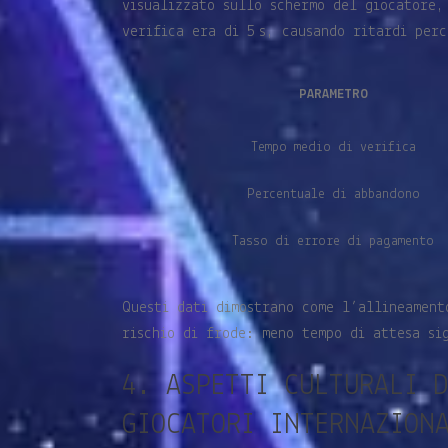
visualizzato sullo schermo del giocatore,
verifica era di 5 s, causando ritardi per
PARAMETRO
Tempo medio di verifica
Percentuale di abbandono
Tasso di errore di pagamento
Questi dati dimostrano come l’allineament
rischio di frode: meno tempo di attesa si
4. ASPETTI CULTURALI D
GIOCATORI INTERNAZION