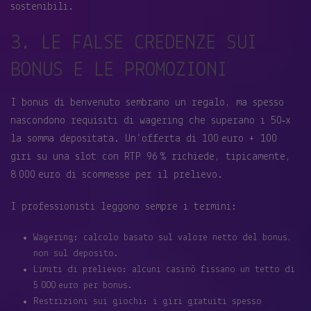
sostenibili.
3. LE FALSE CREDENZE SUI
BONUS E LE PROMOZIONI
I bonus di benvenuto sembrano un regalo, ma spesso
nascondono requisiti di wagering che superano i 50‑x
la somma depositata. Un’offerta di 100 euro + 100
giri su una slot con RTP 96 % richiede, tipicamente,
8 000 euro di scommesse per il prelievo.
I professionisti leggono sempre i termini:
Wagering: calcolo basato sul valore netto del bonus,
non sul deposito.
Limiti di prelievo: alcuni casinò fissano un tetto di
5 000 euro per bonus.
Restrizioni sui giochi: i giri gratuiti spesso