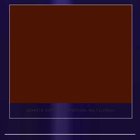
WINNITA SUPPORT COPERTURA MULTILINGUE