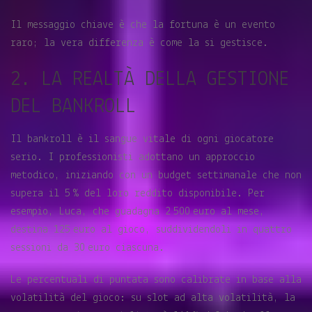
Il messaggio chiave è che la fortuna è un evento
raro; la vera differenza è come la si gestisce.
2. LA REALTÀ DELLA GESTIONE
DEL BANKROLL
Il bankroll è il sangue vitale di ogni giocatore
serio. I professionisti adottano un approccio
metodico, iniziando con un budget settimanale che non
supera il 5 % del loro reddito disponibile. Per
esempio, Luca, che guadagna 2 500 euro al mese,
destina 125 euro al gioco, suddividendoli in quattro
sessioni da 30 euro ciascuna.
Le percentuali di puntata sono calibrate in base alla
volatilità del gioco: su slot ad alta volatilità, la