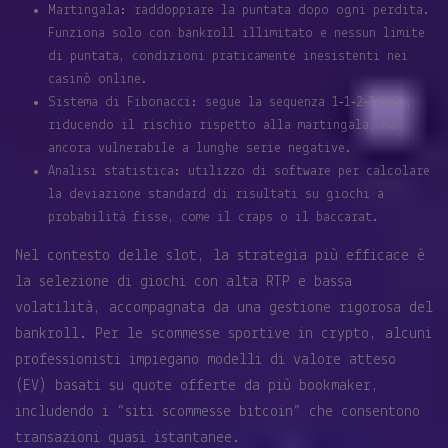
Martingala: raddoppiare la puntata dopo ogni perdita.
Funziona solo con bankroll illimitato e nessun limite
di puntata, condizioni praticamente inesistenti nei
casinò online.
Sistema di Fibonacci: segue la sequenza 1‑1‑2‑3‑5‑8…,
riducendo il rischio rispetto alla martingala, ma
ancora vulnerabile a lunghe serie negative.
Analisi statistica: utilizzo di software per calcolare
la deviazione standard di risultati su giochi a
probabilità fisse, come il craps o il baccarat.
Nel contesto delle slot, la strategia più efficace è
la selezione di giochi con alta RTP e bassa
volatilità, accompagnata da una gestione rigorosa del
bankroll. Per le scommesse sportive in crypto, alcuni
professionisti impiegano modelli di valore atteso
(EV) basati su quote offerte da più bookmaker,
includendo i “siti scommesse bitcoin” che consentono
transazioni quasi istantanee.