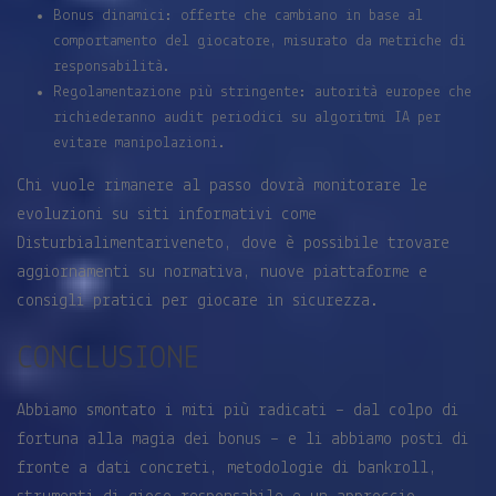
Bonus dinamici: offerte che cambiano in base al
comportamento del giocatore, misurato da metriche di
responsabilità.
Regolamentazione più stringente: autorità europee che
richiederanno audit periodici su algoritmi IA per
evitare manipolazioni.
Chi vuole rimanere al passo dovrà monitorare le
evoluzioni su siti informativi come
Disturbialimentariveneto, dove è possibile trovare
aggiornamenti su normativa, nuove piattaforme e
consigli pratici per giocare in sicurezza.
CONCLUSIONE
Abbiamo smontato i miti più radicati – dal colpo di
fortuna alla magia dei bonus – e li abbiamo posti di
fronte a dati concreti, metodologie di bankroll,