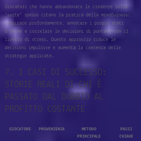
Giocatori che hanno abbandonato le credenze sulla
“sorte” spesso citano la pratica della mindfulness:
respirare profondamente, annotare i propri stati
d’animo e correlare le decisioni di puntata con il
livello di stress. Questo approccio riduce le
decisioni impulsive e aumenta la coerenza delle
strategie applicate.
7. I CASI DI SUCCESSO:
STORIE REALI DI CHI È
PASSATO DAL DUBBIO AL
PROFITTO COSTANTE
GIOCATORE
PROVENIENZA
METODO
PASSI
PRINCIPALE
CHIAVE