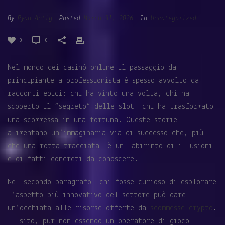
By
Ryan Antig
Posted
March 31, 2026
In
Uncategorized
0
0
Nel mondo dei casinò online il passaggio da
principiante a professionista è spesso avvolto da
racconti epici: chi ha vinto una volta, chi ha
scoperto il “segreto” delle slot, chi ha trasformato
una scommessa in una fortuna. Queste storie
alimentano un’immaginaria via di successo che, più
che una rotta tracciata, è un labirinto di illusioni
e di fatti concreti da conoscere.
Nel secondo paragrafo, chi fosse curioso di esplorare
l’aspetto più innovativo del settore può dare
un’occhiata alle risorse offerte da
scommesse crypto
.
Il sito, pur non essendo un operatore di gioco,