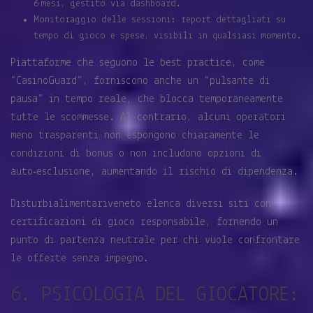
6 mesi, gestito via dashboard.
Monitoraggio delle sessioni: report dettagliati su
tempo di gioco e spese, visibili in qualsiasi momento.
Piattaforme che seguono le best practice, come
“CasinoGuard”, forniscono anche un “pulsante di
pausa” in tempo reale, che blocca temporaneamente
tutte le scommesse. Al contrario, alcuni operatori
meno trasparenti non espongono chiaramente le
condizioni di bonus o non includono opzioni di
auto‑esclusione, aumentando il rischio di dipendenza.
Disturbialimentariveneto elenca diversi siti con
certificazioni di gioco responsabile, fornendo un
punto di partenza neutrale per chi vuole confrontare
le offerte senza impegno.
6. PSICOLOGIA DEL GIOCATORE: