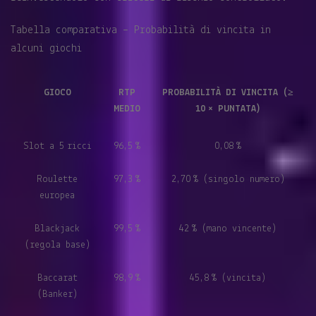
Tabella comparativa – Probabilità di vincita in
alcuni giochi
GIOCO
RTP
PROBABILITÀ DI VINCITA (≥
MEDIO
10 × PUNTATA)
Slot a 5 ricci
96,5 %
0,08 %
Roulette
97,3 %
2,70 % (singolo numero)
europea
Blackjack
99,5 %
42 % (mano vincente)
(regola base)
Baccarat
98,9 %
45,8 % (vincita)
(Banker)