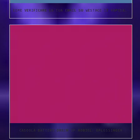
COME VERIFICARE LA TUA EMAIL SU WESTACE IT RAPIDAMENTE
CASOOLA BATTERY DRAIN OP MOBIEL: OPLOSSINGEN