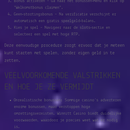
Bonus activeren – Ga naar het bonussen‑menu en klik op
“Welkomstbonus claimen”.
Geen‑stortingsbonus – Na verificatie verschijnt er
automatisch een gratis speelgeld‑balans.
Kies je spel – Navigeer naar de slots‑sectie en
selecteer een spel met hoge RTP.
Deze eenvoudige procedure zorgt ervoor dat je meteen
kunt starten met spelen, zonder eigen geld in te
zetten.
VEELVOORKOMENDE VALSTRIKKEN
EN HOE JE ZE VERMIJDT
Onrealistische bonussen: Sommige casino’s adverteren
enorme bonussen, maar verstoppen hoge
omzettingsvereisten. Winnitt Casino biedt duidelijke
voorwaarden, waardoor je precies weet wat er nodig
is.