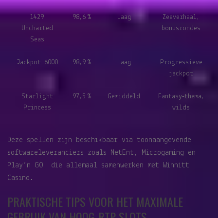
1429
98,6 %
Laag
Zeeverhaal,
Uncharted
bonusrondes
Seas
Jackpot 6000
98,9 %
Laag
Progressieve
jackpot
Starlight
97,5 %
Gemiddeld
Fantasy‑thema,
Princess
wilds
Deze spellen zijn beschikbaar via toonaangevende
softwareleveranciers zoals NetEnt, Microgaming en
Play’n GO, die allemaal samenwerken met Winnitt
Casino.
PRAKTISCHE TIPS VOOR HET MAXIMALE
GEBRUIK VAN HOOG‑RTP SLOTS