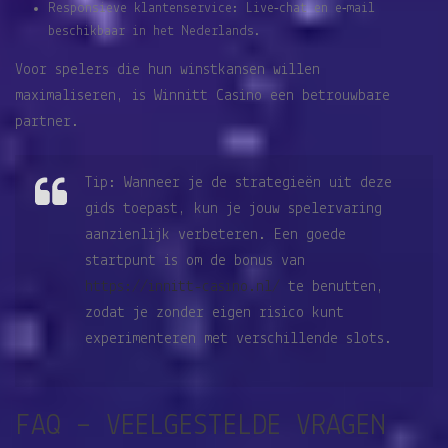
Responsieve klantenservice: Live‑chat en e‑mail
beschikbaar in het Nederlands.
Voor spelers die hun winstkansen willen
maximaliseren, is Winnitt Casino een betrouwbare
partner.
Tip: Wanneer je de strategieën uit deze
gids toepast, kun je jouw spelervaring
aanzienlijk verbeteren. Een goede
startpunt is om de bonus van
https://innitt-casino.nl/
te benutten,
zodat je zonder eigen risico kunt
experimenteren met verschillende slots.
FAQ – VEELGESTELDE VRAGEN