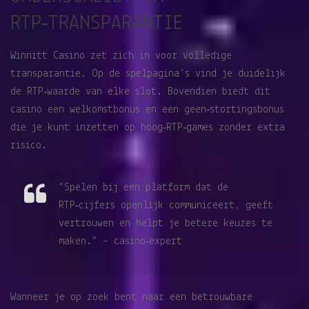
RTP‑TRANSPARANTIE
Winnitt Casino zet zich in voor volledige
transparantie. Op de spelpagina’s vind je duidelijk
de RTP‑waarde van elke slot. Bovendien biedt dit
casino een welkomstbonus en een geen‑stortingsbonus
die je kunt inzetten op hoog‑RTP‑games zonder extra
risico.
“Spelen bij een platform dat de
RTP‑cijfers openlijk communiceert, geeft
vertrouwen en helpt je betere keuzes te
maken.” – casino‑expert
Wanneer je op zoek bent naar een betrouwbare