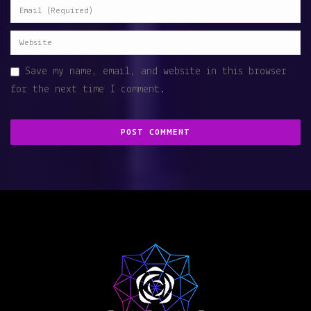
Save my name, email, and website in this browser
for the next time I comment.