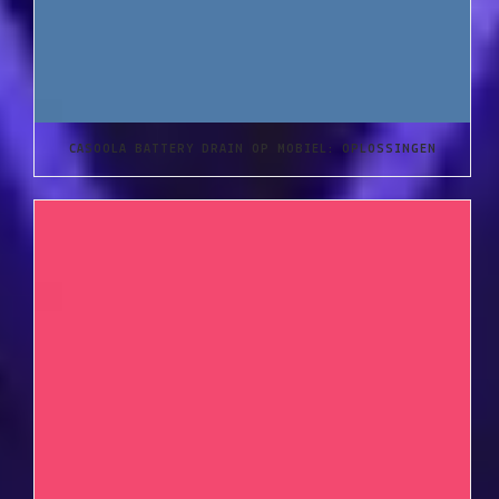
CASOOLA BATTERY DRAIN OP MOBIEL: OPLOSSINGEN