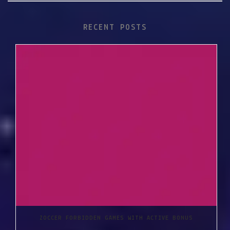
RECENT POSTS
ZOCCER FORBIDDEN GAMES WITH ACTIVE BONUS