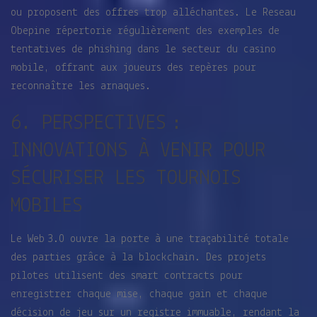
ou proposent des offres trop alléchantes. Le Reseau
Obepine répertorie régulièrement des exemples de
tentatives de phishing dans le secteur du casino
mobile, offrant aux joueurs des repères pour
reconnaître les arnaques.
6. PERSPECTIVES :
INNOVATIONS À VENIR POUR
SÉCURISER LES TOURNOIS
MOBILES
Le Web 3.0 ouvre la porte à une traçabilité totale
des parties grâce à la blockchain. Des projets
pilotes utilisent des smart contracts pour
enregistrer chaque mise, chaque gain et chaque
décision de jeu sur un registre immuable, rendant la