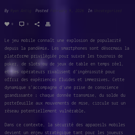
By
Ryan Antig
Posted
February 9, 2026
In
Uncategorized
0
0
Le jeu mobile connaît une explosion de popularité
depuis la pandémie. Les smartphones sont désormais la
plateforme privilégiée pour suivre les tournois de
poker, de slots ou de jeux de table en temps réel,
et les opérateurs rivalisent d’ingéniosité pour
offrir des expériences fluides et immersives. Cette
dynamique s’accompagne d’une prise de conscience
grandissante : chaque donnée transmise, du solde du
portefeuille aux mouvements de mise, circule sur un
réseau potentiellement vulnérable.
Dans ce contexte, la sécurité des appareils mobiles
devient un enjeu stratégique tant pour les joueurs