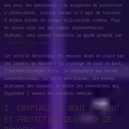
que pour les opérateurs. Les exigences de protection
s’intensifient, surtout lorsqu’il s’agit de tournois
à enjeux élevés où chaque milliseconde compte. Pour
en savoir plus sur les cadres réglementaires
français, vous pouvez consulter le guide proposé par
casino en ligne france
.
Cet article décortique les mesures mises en place par
les leaders du marché : le cryptage de bout en bout,
l’authentification forte, la conformité aux normes
internationales, la lutte anti‑fraude, les bonnes
pratiques des joueurs, et enfin les innovations qui
façonnent l’avenir des tournois mobiles.
1. CRYPTAGE DE BOUT EN BOUT
ET PROTECTION DES FLUX DE