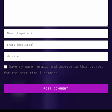
Save my name, email, and website in this browser
for the next time I comment.