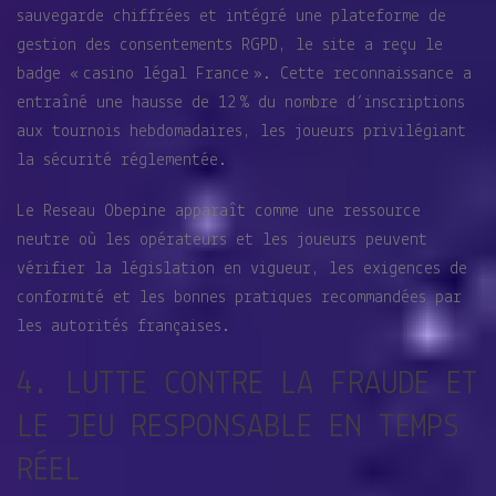
sauvegarde chiffrées et intégré une plateforme de
gestion des consentements RGPD, le site a reçu le
badge « casino légal France ». Cette reconnaissance a
entraîné une hausse de 12 % du nombre d’inscriptions
aux tournois hebdomadaires, les joueurs privilégiant
la sécurité réglementée.
Le Reseau Obepine apparaît comme une ressource
neutre où les opérateurs et les joueurs peuvent
vérifier la législation en vigueur, les exigences de
conformité et les bonnes pratiques recommandées par
les autorités françaises.
4. LUTTE CONTRE LA FRAUDE ET
LE JEU RESPONSABLE EN TEMPS
RÉEL