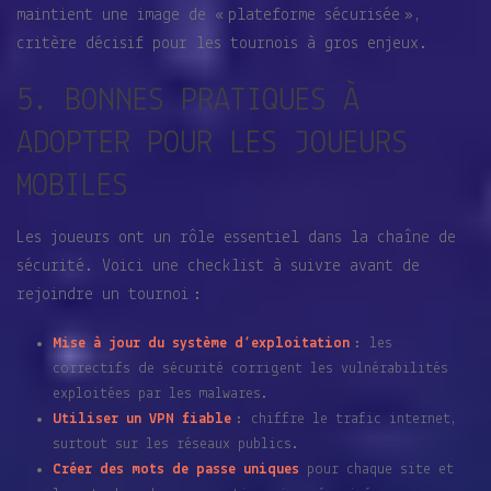
maintient une image de « plateforme sécurisée »,
critère décisif pour les tournois à gros enjeux.
5. BONNES PRATIQUES À
ADOPTER POUR LES JOUEURS
MOBILES
Les joueurs ont un rôle essentiel dans la chaîne de
sécurité. Voici une checklist à suivre avant de
rejoindre un tournoi :
Mise à jour du système d’exploitation
: les
correctifs de sécurité corrigent les vulnérabilités
exploitées par les malwares.
Utiliser un VPN fiable
: chiffre le trafic internet,
surtout sur les réseaux publics.
Créer des mots de passe uniques
pour chaque site et