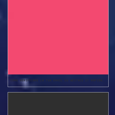
COME VERIFICARE LA TUA EMAIL SU WESTACE IT RAPIDAMENTE