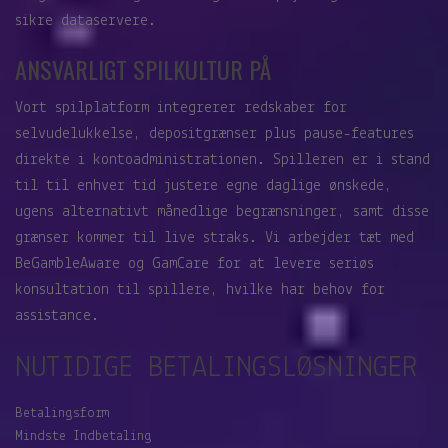
sikre dataservere.
ANSVARLIGT SPILKULTUR PÅ
Vort spilplatform integrerer redskaber for
selvudelukkelse, depositgrænser plus pause-features
direkte i kontoadministrationen. Spilleren er i stand
til til enhver tid justere egne daglige ønskede,
ugens alternativt månedlige begrænsninger, samt disse
grænser kommer til live straks. Vi arbejder tæt med
BeGambleAware og GamCare for at levere seriøs
konsultation til spillere, hvilke har behov for
assistance.
NUTIDIGE BETALINGSLØSNINGER
Betalingsform
Mindste Indbetaling