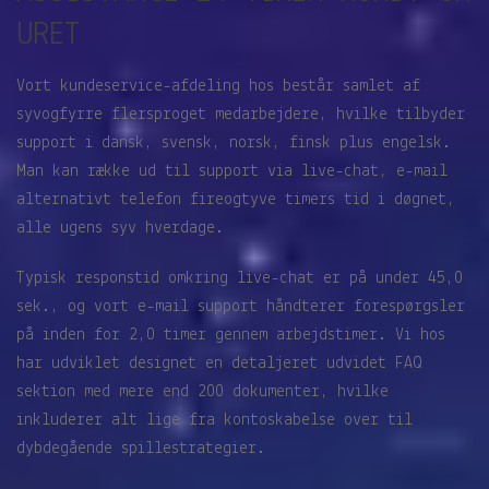
URET
Vort kundeservice-afdeling hos består samlet af
syvogfyrre flersproget medarbejdere, hvilke tilbyder
support i dansk, svensk, norsk, finsk plus engelsk.
Man kan række ud til support via live-chat, e-mail
alternativt telefon fireogtyve timers tid i døgnet,
alle ugens syv hverdage.
Typisk responstid omkring live-chat er på under 45,0
sek., og vort e-mail support håndterer forespørgsler
på inden for 2,0 timer gennem arbejdstimer. Vi hos
har udviklet designet en detaljeret udvidet FAQ
sektion med mere end 200 dokumenter, hvilke
inkluderer alt lige fra kontoskabelse over til
dybdegående spillestrategier.