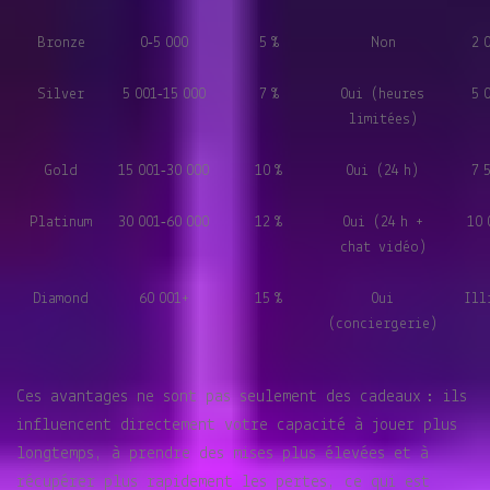
Bronze
0‑5 000
5 %
Non
2 
Silver
5 001‑15 000
7 %
Oui (heures
5 
limitées)
Gold
15 001‑30 000
10 %
Oui (24 h)
7 
Platinum
30 001‑60 000
12 %
Oui (24 h +
10 
chat vidéo)
Diamond
60 001+
15 %
Oui
Ill
(conciergerie)
Ces avantages ne sont pas seulement des cadeaux : ils
influencent directement votre capacité à jouer plus
longtemps, à prendre des mises plus élevées et à
récupérer plus rapidement les pertes, ce qui est