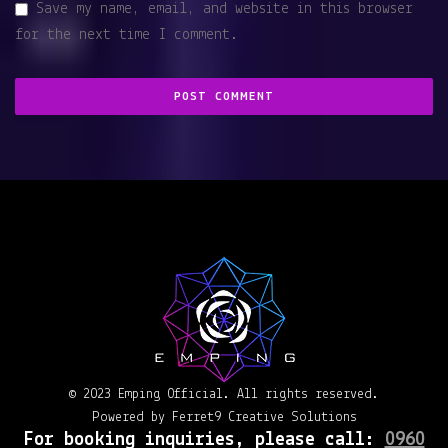
Save my name, email, and website in this browser
for the next time I comment.
© 2023 Emping Official. All rights reserved.
Powered by Ferret9 Creative Solutions
For booking inquiries, please call:
0960