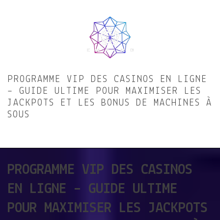
PROGRAMME VIP DES CASINOS EN LIGNE
– GUIDE ULTIME POUR MAXIMISER LES
JACKPOTS ET LES BONUS DE MACHINES À
SOUS
HOME
/
UNCATEGORIZED
/ PROGRAMME VIP DES CASINOS EN LIGNE – GUIDE
ULTIME POUR MAXIMISER LES JACKPOTS ET LES BONUS DE MACHINES À SOUS
PROGRAMME VIP DES CASINOS
EN LIGNE – GUIDE ULTIME
POUR MAXIMISER LES JACKPOTS