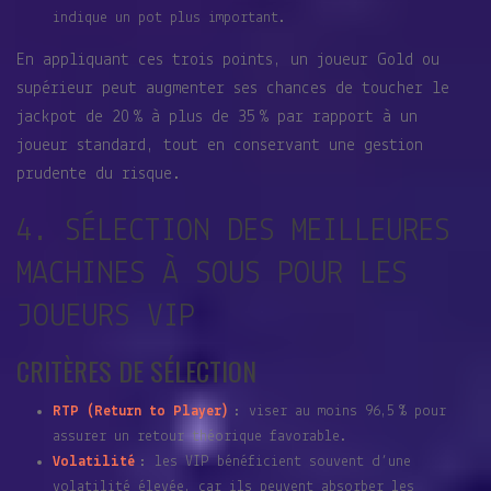
indique un pot plus important.
En appliquant ces trois points, un joueur Gold ou
supérieur peut augmenter ses chances de toucher le
jackpot de 20 % à plus de 35 % par rapport à un
joueur standard, tout en conservant une gestion
prudente du risque.
4. SÉLECTION DES MEILLEURES
MACHINES À SOUS POUR LES
JOUEURS VIP
CRITÈRES DE SÉLECTION
RTP (Return to Player)
: viser au moins 96,5 % pour
assurer un retour théorique favorable.
Volatilité
: les VIP bénéficient souvent d’une
volatilité élevée, car ils peuvent absorber les