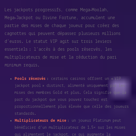
Les jackpots progressifs, comme Mega‑Moolah,
Mega‑Jackpot ou Divine Fortune, accumulent une
partie des mises de chaque joueur pour créer des
cagnottes qui peuvent dépasser plusieurs millions
d’euros. Le statut VIP agit sur trois leviers
essentiels : l’accès à des pools réservés, les
multiplicateurs de mise et la réduction du pari
minimum requis.
Pools réservés
: certains casinos offrent un « VIP
jackpot pool » distinct, alimenté uniquement par les
mises des membres Gold et plus. Cela signifie que la
part du jackpot que vous pouvez toucher est
proportionnellement plus élevée que celle des joueurs
standards.
Multiplicateurs de mise
: un joueur Platinum peut
bénéficier d’un multiplicateur de 1,5× sur les mises
qui alimentent le jackpot, ce qui augmente la