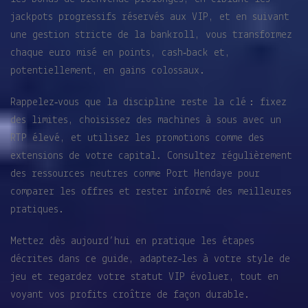
jackpots progressifs réservés aux VIP, et en suivant
une gestion stricte de la bankroll, vous transformez
chaque euro misé en points, cash‑back et,
potentiellement, en gains colossaux.
Rappelez‑vous que la discipline reste la clé : fixez
des limites, choisissez des machines à sous avec un
RTP élevé, et utilisez les promotions comme des
extensions de votre capital. Consultez régulièrement
des ressources neutres comme Port Hendaye pour
comparer les offres et rester informé des meilleures
pratiques.
Mettez dès aujourd’hui en pratique les étapes
décrites dans ce guide, adaptez‑les à votre style de
jeu et regardez votre statut VIP évoluer, tout en
voyant vos profits croître de façon durable.