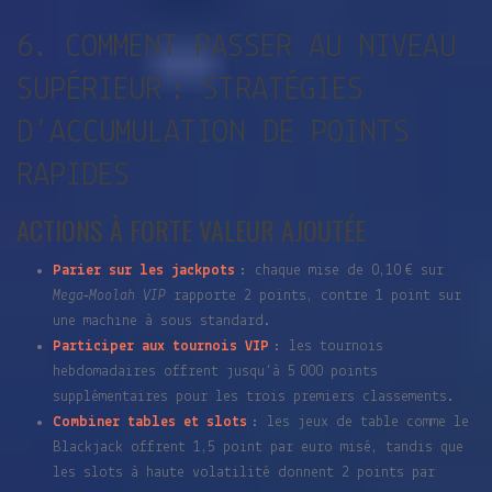
6. COMMENT PASSER AU NIVEAU
SUPÉRIEUR : STRATÉGIES
D’ACCUMULATION DE POINTS
RAPIDES
ACTIONS À FORTE VALEUR AJOUTÉE
Parier sur les jackpots
: chaque mise de 0,10 € sur
Mega‑Moolah VIP
rapporte 2 points, contre 1 point sur
une machine à sous standard.
Participer aux tournois VIP
: les tournois
hebdomadaires offrent jusqu’à 5 000 points
supplémentaires pour les trois premiers classements.
Combiner tables et slots
: les jeux de table comme le
Blackjack offrent 1,5 point par euro misé, tandis que
les slots à haute volatilité donnent 2 points par