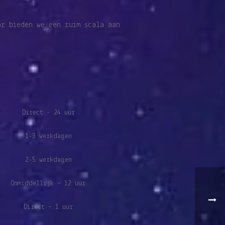
or bieden we een ruim scala aan
Direct – 24 uur
1-3 werkdagen
2-5 werkdagen
Onmiddellijk – 12 uur
Direct – 1 uur