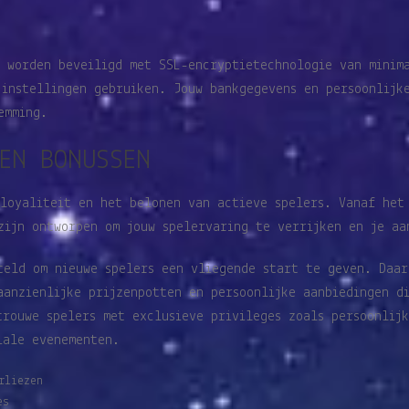
o worden beveiligd met SSL-encryptietechnologie van minim
 instellingen gebruiken. Jouw bankgegevens en persoonlijk
emming.
 EN BONUSSEN
loyaliteit en het belonen van actieve spelers. Vanaf het
zijn ontworpen om jouw spelervaring te verrijken en je aa
teld om nieuwe spelers een vliegende start te geven. Daar
aanzienlijke prijzenpotten en persoonlijke aanbiedingen d
rouwe spelers met exclusieve privileges zoals persoonlij
iale evenementen.
rliezen
es