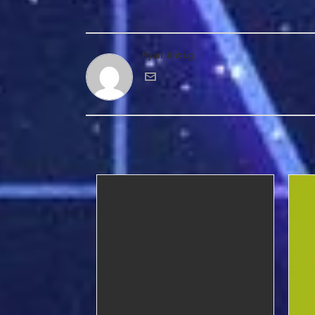
Ryan Antig