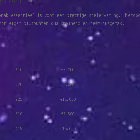
ALOPTIES
emak essentieel is voor een prettige spelervaring. Hierdo
ijn eigen pluspunten qua snelheid en gebruiksgemak.
€10
€5.000
€20
€3.000
€25
€10.000
€10
€7.500
€15
€15.000