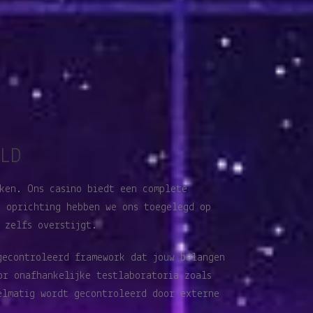
ELD
ken. Ons casino biedt een complete
e oprichting hebben we ons toegelegd op
 zelfs overstijgt.
gecontroleerd framework dat jouw belangen
or onafhankelijke testlaboratoria zoals
elmatig wordt gecontroleerd door externe