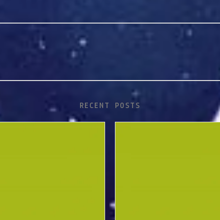
RECENT POSTS