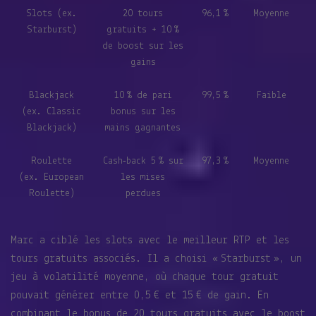
Slots (ex.
20 tours
96,1 %
Moyenne
Starburst)
gratuits + 10 %
de boost sur les
gains
Blackjack
10 % de pari
99,5 %
Faible
(ex. Classic
bonus sur les
Blackjack)
mains gagnantes
Roulette
Cash‑back 5 % sur
97,3 %
Moyenne
(ex. European
les mises
Roulette)
perdues
Marc a ciblé les slots avec le meilleur RTP et les
tours gratuits associés. Il a choisi « Starburst », un
jeu à volatilité moyenne, où chaque tour gratuit
pouvait générer entre 0,5 € et 15 € de gain. En
combinant le bonus de 20 tours gratuits avec le boost