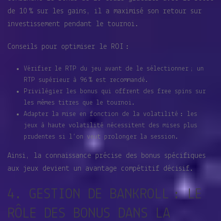
de 10 % sur les gains, il a maximisé son retour sur
investissement pendant le tournoi.
Conseils pour optimiser le ROI :
Vérifier le RTP du jeu avant de le sélectionner ; un
RTP supérieur à 96 % est recommandé.
Privilégier les bonus qui offrent des free spins sur
les mêmes titres que le tournoi.
Adapter la mise en fonction de la volatilité : les
jeux à haute volatilité nécessitent des mises plus
prudentes si l’on veut prolonger la session.
Ainsi, la connaissance précise des bonus spécifiques
aux jeux devient un avantage compétitif décisif.
4. GESTION DE BANKROLL : LE
RÔLE DES BONUS DANS LA