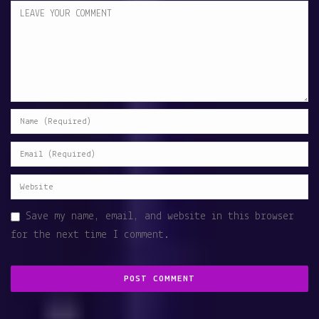
Save my name, email, and website in this browser
for the next time I comment.