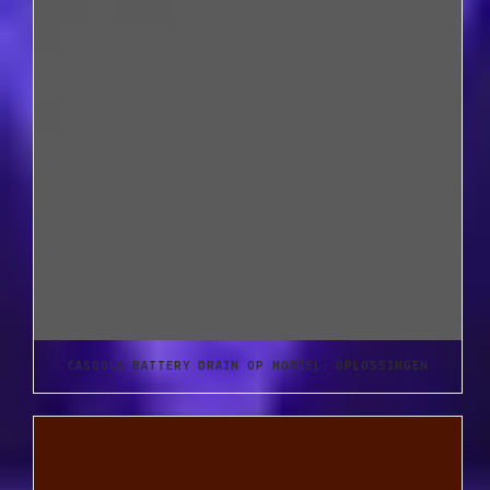
CASOOLA BATTERY DRAIN OP MOBIEL: OPLOSSINGEN