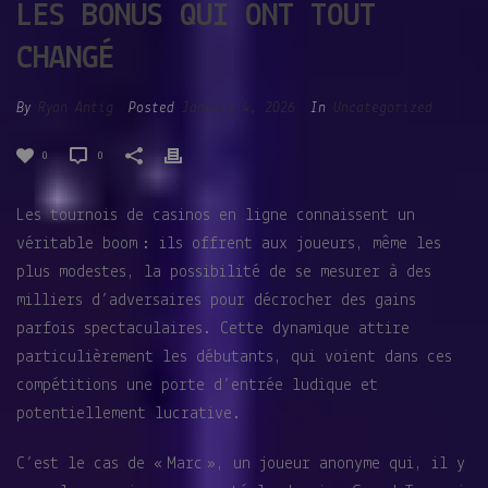
LES BONUS QUI ONT TOUT
CHANGÉ
By
Ryan Antig
Posted
January 4, 2026
In
Uncategorized
0
0
Les tournois de casinos en ligne connaissent un
véritable boom : ils offrent aux joueurs, même les
plus modestes, la possibilité de se mesurer à des
milliers d’adversaires pour décrocher des gains
parfois spectaculaires. Cette dynamique attire
particulièrement les débutants, qui voient dans ces
compétitions une porte d’entrée ludique et
potentiellement lucrative.
C’est le cas de « Marc », un joueur anonyme qui, il y