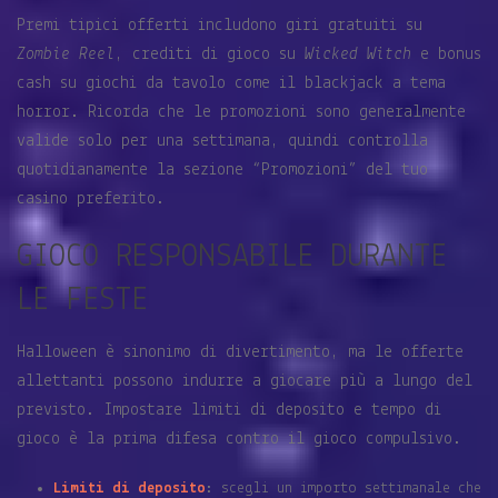
Premi tipici offerti includono giri gratuiti su
Zombie Reel
, crediti di gioco su
Wicked Witch
e bonus
cash su giochi da tavolo come il blackjack a tema
horror. Ricorda che le promozioni sono generalmente
valide solo per una settimana, quindi controlla
quotidianamente la sezione “Promozioni” del tuo
casino preferito.
GIOCO RESPONSABILE DURANTE
LE FESTE
Halloween è sinonimo di divertimento, ma le offerte
allettanti possono indurre a giocare più a lungo del
previsto. Impostare limiti di deposito e tempo di
gioco è la prima difesa contro il gioco compulsivo.
Limiti di deposito
: scegli un importo settimanale che