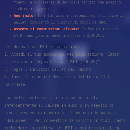
minuti, a differenza di bonifici bancari che possono
richiedere giorni.
Anonimato
: le informazioni personali sono limitate al
wallet, riducendo il rischio di furti di dati.
Assenza di commissioni elevate
: le fee di rete per
USDT sono generalmente inferiori a 0,01 USD.
Per depositare USDT su un casinò:
1. Accedi al tuo account e vai alla sezione “Cassa”.
2. Seleziona “Deposito” → “USDT (ERC‑20)”.
3. Copia l’indirizzo wallet del casinò.
4. Invia la quantità desiderata dal tuo wallet
personale.
Una volta confermato, il casinò accredita
immediatamente il valore in euro o in credito di
gioco, rendendo disponibile il bonus di benvenuto
“Halloween”. Per convertire le vincite in fiat, basta
richiedere un prelievo in USDT e poi trasferirle su