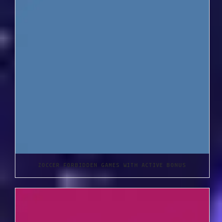
ZOCCER FORBIDDEN GAMES WITH ACTIVE BONUS