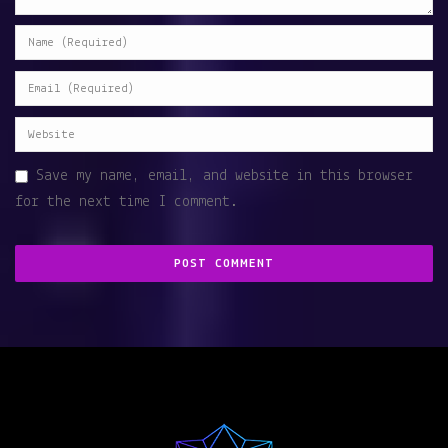
Save my name, email, and website in this browser
for the next time I comment.