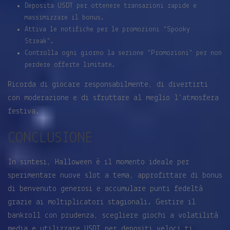
Deposita USDT per ottenere transazioni rapide e
massimizzare il bonus.
Attiva le notifiche per le promozioni “Spooky
Streak”.
Controlla ogni giorno la sezione “Promozioni” per non
perdere offerte limitate.
Ricorda di giocare responsabilmente, di divertirti
con moderazione e di sfruttare al meglio l’atmosfera
festiva.
CONCLUSIONE
In sintesi, Halloween è il momento ideale per
sperimentare nuove slot a tema, approfittare di bonus
di benvenuto generosi e accumulare punti fedeltà
grazie ai moltiplicatori stagionali. Gestire il
bankroll con prudenza, scegliere giochi a volatilità
media e utilizzare USDT per depositi veloci ti