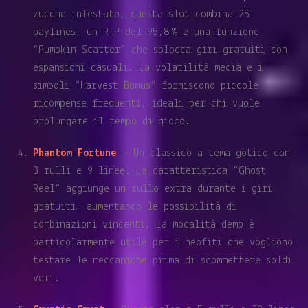
zucche infestato, questa slot combina 25
paylines, un RTP del 95,8 % e una funzione
“Pumpkin Scatter” che sblocca giri gratuiti con
espansioni casuali. La volatilità media e i
simboli “Harvest Bonus” forniscono piccole
ricompense frequenti, ideali per chi vuole
prolungare il tempo di gioco.
Phantom Fortune
– Un classico a tema gotico con
3 rulli e 9 linee. La caratteristica “Ghost
Reel” aggiunge un rullo extra durante i giri
gratuiti, aumentando le possibilità di
combinazioni vincenti. La modalità demo è
particolarmente utile per i neofiti che vogliono
testare le meccaniche prima di scommettere soldi
veri.