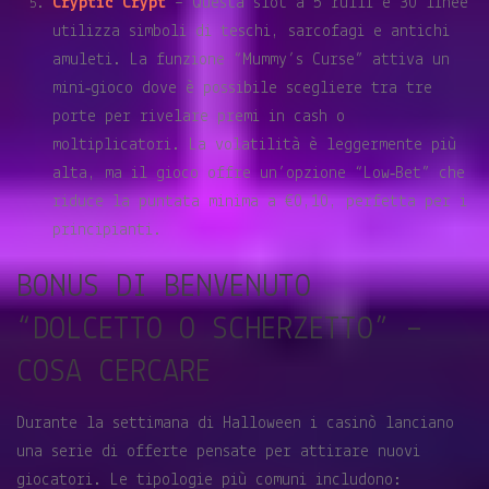
Cryptic Crypt
– Questa slot a 5 rulli e 30 linee
utilizza simboli di teschi, sarcofagi e antichi
amuleti. La funzione “Mummy’s Curse” attiva un
mini‑gioco dove è possibile scegliere tra tre
porte per rivelare premi in cash o
moltiplicatori. La volatilità è leggermente più
alta, ma il gioco offre un’opzione “Low‑Bet” che
riduce la puntata minima a €0,10, perfetta per i
principianti.
BONUS DI BENVENUTO
“DOLCETTO O SCHERZETTO” –
COSA CERCARE
Durante la settimana di Halloween i casinò lanciano
una serie di offerte pensate per attirare nuovi
giocatori. Le tipologie più comuni includono: