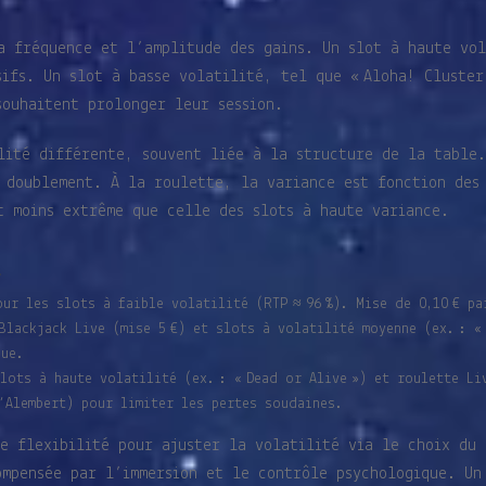
a fréquence et l’amplitude des gains. Un slot à haute vol
sifs. Un slot à basse volatilité, tel que « Aloha! Cluster
souhaitent prolonger leur session.
lité différente, souvent liée à la structure de la table
 doublement. À la roulette, la variance est fonction des
t moins extrême que celle des slots à haute variance.
L
our les slots à faible volatilité (RTP ≈ 96 %). Mise de 0,10 € p
Blackjack Live (mise 5 €) et slots à volatilité moyenne (ex. : «
gue.
slots à haute volatilité (ex. : « Dead or Alive ») et roulette L
’Alembert) pour limiter les pertes soudaines.
e flexibilité pour ajuster la volatilité via le choix du 
ompensée par l’immersion et le contrôle psychologique. Un