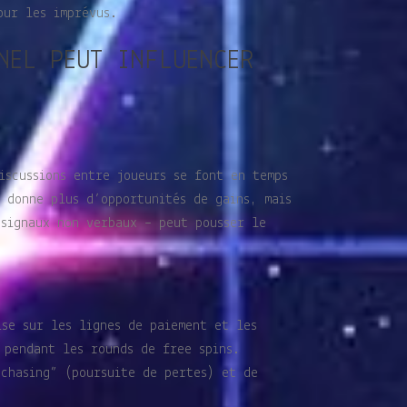
our les imprévus.
NEL PEUT INFLUENCER
iscussions entre joueurs se font en temps
 donne plus d’opportunités de gains, mais
 signaux non verbaux – peut pousser le
ise sur les lignes de paiement et les
 pendant les rounds de free spins.
chasing” (poursuite de pertes) et de