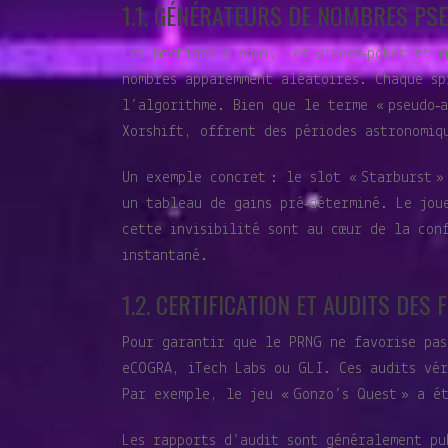
1.1. GÉNÉRATEURS DE NOMBRES PS
Les machines à sous, les vidéos‑poker et 
nombres apparemment aléatoires. Chaque sp
l’algorithme. Bien que le terme « pseudo‑
Xorshift, offrent des périodes astronomiq
Un exemple concret : le slot « Starburst 
un tableau de gains pré‑déterminé. Le jou
cette invisibilité sont au cœur de la con
instantané.
1.2. CERTIFICATION ET AUDITS DES
Pour garantir que le PRNG ne favorise pas
eCOGRA, iTech Labs ou GLI. Ces audits vér
Par exemple, le jeu « Gonzo’s Quest » a é
Les rapports d’audit sont généralement pu