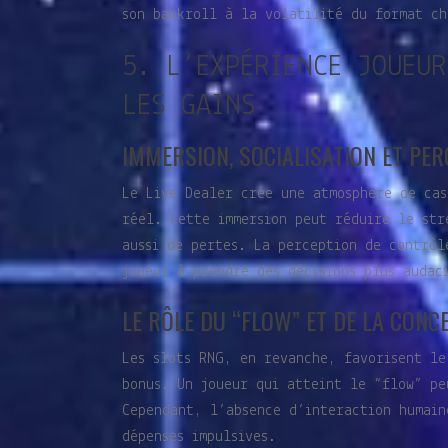
son bankroll à la volatilité du format ch
5. L’EXPÉRIENCE JOUEU
LES GAINS
IMMERSION, SOCIALISATION ET PE
Le Live Dealer crée une atmosphère de cas
réel. Cette immersion peut réduire le str
aussi de pertes. La perception de contrôl
joueur à prendre des décisions plus audac
LE RÔLE DU “FLOW” ET DE LA CONC
Les slots RNG, en revanche, favorisent le
bonus. Un joueur qui atteint le “flow” pe
Cependant, l’absence d’interaction humain
dépenses impulsives.