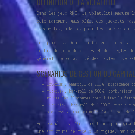
DÉFINITION DE LA VOLATILITÉ
Dans les jeux RNG, la volatilité mesure l
paie rarement mais offre des jackpots mas
fréquentes, idéales pour les joueurs qui 
Les jeux Live Dealer affichent une volati
nombre de jeux de cartes et des règles de
général, la volatilité des tables Live es
SCÉNARIOS DE GESTION DU CAPITA
Low‑risk : bankroll de 200 €, préférence p
Mid‑risk : bankroll de 500 €, combinaison 
toutes les 30 minutes pour éviter la fati
High‑risk : bankroll de 1 000 €, mise sur 
progressive (par exemple, la méthode de D
En résumé, les RNG offrent une plus grand
une structure de mise plus rigide, mais c