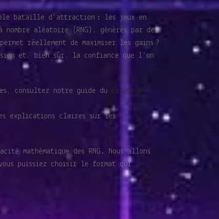
ble bataille d’attraction : les jeux en
à nombre aléatoire (RNG), générés par des
permet réellement de maximiser les gains ?
sion et, bien sûr, la confiance que l’on
ies, consultez notre guide du
casino en
es explications claires sur les
acité mathématique des RNG. Nous allons
vous puissiez choisir le format qui