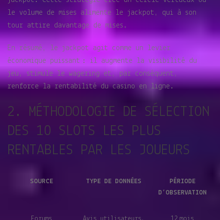
jackpot. Cette stratégie crée un cercle vertueux où
le volume de mises alimente le jackpot, qui à son
tour attire davantage de mises.
En résumé, le jackpot agit comme un levier
économique puissant : il augmente la visibilité du
jeu, stimule le wagering et, par conséquent,
renforce la rentabilité du casino en ligne.
2. MÉTHODOLOGIE DE SÉLECTION
DES 10 SLOTS LES PLUS
RENTABLES PAR LES JOUEURS
SOURCE
TYPE DE DONNÉES
PÉRIODE
D’OBSERVATION
Forums
Avis utilisateurs,
12 mois