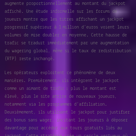
augmente proportionnellement au montant du jackpot
affiché. Une étude informelle sur les forums de
joueurs montre que les titres affichant un jackpot
progressif supérieur à 1 million d’euros voient leurs
volumes de mise doubler en moyenne. Cette hausse de
trafic se traduit immédiatement par une augmentation
du wagering global, même si le taux de redistribution
(RTP) reste inchangé.
Les opérateurs exploitent ce phénomène de deux
manières. Premièrement, ils intègrent le jackpot
comme un aimant de trafic : plus le montant est
élevé, plus le site attire de nouveaux joueurs,
notamment via les programmes d’affiliation.
Deuxièmement, ils utilisent le jackpot pour justifier
des bonus sans wager, incitant les joueurs à déposer
davantage pour accéder aux tours gratuits liés au