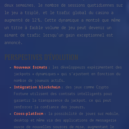
deux semaines, le nombre de sessions quotidiennes sur
le jeu a triplé, et le trafic global du casino a
augmenté de 12 %. Cette dynamique a montré que même
un titre à faible volume de jeu peut devenir un
aimant de trafic lorsqu’un gain exceptionnel est
annoncé.
PERSPECTIVES D’ÉVOLUTION
Nouveaux formats
: les développeurs expérimentent des
jackpots « dynamiques » qui s’ajustent en fonction du
nombre de joueurs actifs.
Intégration blockchain
: des jeux comme Crypto
Fortune utilisent des contrats intelligents pour
garantir la transparence du jackpot, ce qui peut
renforcer la confiance des joueurs.
Cross‑platform
: la possibilité de jouer sur mobile,
desktop et même via des applications de messagerie
ouvre de nouvelles sources de mise, augmentant le