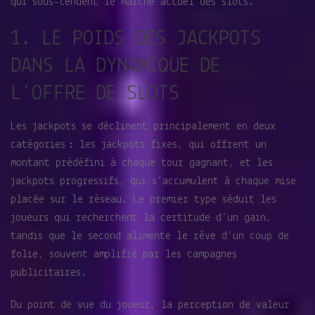
qui sous-tendent le marché actuel des slots.
1. LE POIDS DES JACKPOTS
DANS LA DYNAMIQUE DE
L’OFFRE DE SLOTS
Les jackpots se déclinent principalement en deux
catégories : les jackpots fixes, qui offrent un
montant prédéfini à chaque tour gagnant, et les
jackpots progressifs, qui s’accumulent à chaque mise
placée sur le réseau. Le premier type séduit les
joueurs qui recherchent la certitude d’un gain,
tandis que le second alimente le rêve d’un coup de
folie, souvent amplifié par les campagnes
publicitaires.
Du point de vue du joueur, la perception de valeur