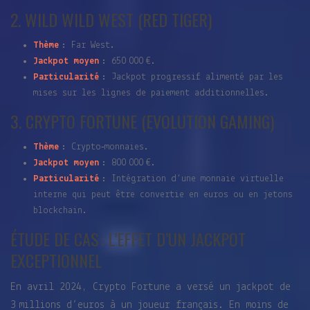
2. WILD WILD WEST (RED TIGER)
Thème
: Far West.
Jackpot moyen
: 650 000 €.
Particularité
: Jackpot progressif alimenté par les
mises sur les lignes de paiement additionnelles.
3. CRYPTO FORTUNE (EVOLUTION GAMING)
Thème
: Crypto‑monnaies.
Jackpot moyen
: 800 000 €.
Particularité
: Intégration d’une monnaie virtuelle
interne qui peut être convertie en euros ou en jetons
blockchain.
ÉTUDE DE CAS : L’EFFET D’UN JACKPOT
EXCEPTIONNEL
En avril 2024, Crypto Fortune a versé un jackpot de
3 millions d’euros à un joueur français. En moins de