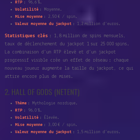
RTP
: 96,6 %.
Volatilité
: Moyenne.
Mise moyenne
: 2,50 € / spin.
Valeur moyenne du jackpot
: 1,2 million d’euros.
Statistiques clés
: 1,8 million de spins mensuels,
taux de déclenchement du jackpot 1 sur 25 000 spins.
La combinaison d’un RTP élevé et d’un jackpot
progressif visible crée un effet de réseau : chaque
nouveau joueur augmente la taille du jackpot, ce qui
attire encore plus de mises.
2. HALL OF GODS (NETENT)
Thème
: Mythologie nordique.
RTP
: 96,0 %.
Volatilité
: Élevée.
Mise moyenne
: 3,00 € / spin.
Valeur moyenne du jackpot
: 1,5 million d’euros.