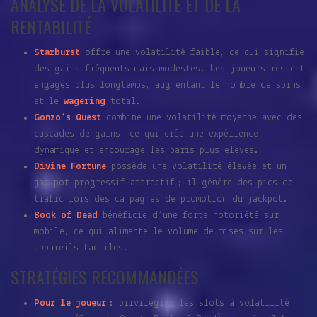
ANALYSE DE LA VOLATILITÉ ET DE LA
RENTABILITÉ
Starburst
offre une volatilité faible, ce qui signifie
des gains fréquents mais modestes. Les joueurs restent
engagés plus longtemps, augmentant le nombre de spins
et le
wagering
total.
Gonzo’s Quest
combine une volatilité moyenne avec des
cascades de gains, ce qui crée une expérience
dynamique et encourage les paris plus élevés.
Divine Fortune
possède une volatilité élevée et un
jackpot progressif attractif ; il génère des pics de
trafic lors des campagnes de promotion du jackpot.
Book of Dead
bénéficie d’une forte notoriété sur
mobile, ce qui alimente le volume de mises sur les
appareils tactiles.
STRATÉGIES RECOMMANDÉES
Pour le joueur
: privilégier les slots à volatilité