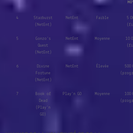
MO
4
Starburst
NetEnt
Faible
5 0
(NetEnt)
(fi
5
Gonzo’s
NetEnt
Moyenne
10 0
Quest
(fi
(NetEnt)
6
Divine
NetEnt
Élevée
500 
Fortune
(progr
(NetEnt)
7
Book of
Play’n GO
Moyenne
100 
Dead
(progr
(Play’n
GO)