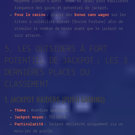
moyenne (Gonzo’s Quest, Book of Dead) pour équilibrer
fréquence des gains et potentiel de jackpot.
Pour le casino
: placer des
bonus sans wager
sur les
titres à volatilité élevée (Divine Fortune) afin de
stimuler le nombre de mises avant que le jackpot ne
soit atteint.
5. LES OUTSIDERS À FORT
POTENTIEL DE JACKPOT : LES 3
DERNIÈRES PLACES DU
CLASSEMENT
1. JACKPOT RAIDERS (PUSH GAMING)
Thème
: Aventure spatiale.
Jackpot moyen
: 750 000 €.
Particularité
: Jackpot déclenché uniquement via un
mini‑jeu de puzzle.