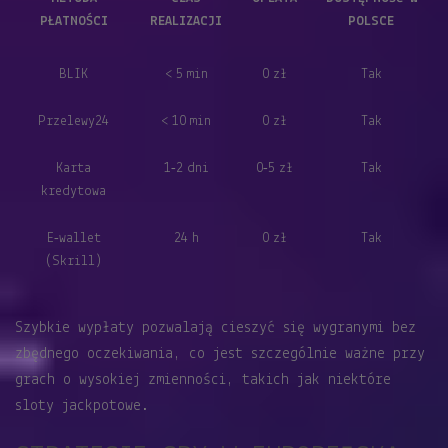
PŁATNOŚCI
REALIZACJI
POLSCE
BLIK
< 5 min
0 zł
Tak
Przelewy24
< 10 min
0 zł
Tak
Karta
1‑2 dni
0‑5 zł
Tak
kredytowa
E‑wallet
24 h
0 zł
Tak
(Skrill)
Szybkie wypłaty pozwalają cieszyć się wygranymi bez
zbędnego oczekiwania, co jest szczególnie ważne przy
grach o wysokiej zmienności, takich jak niektóre
sloty jackpotowe.