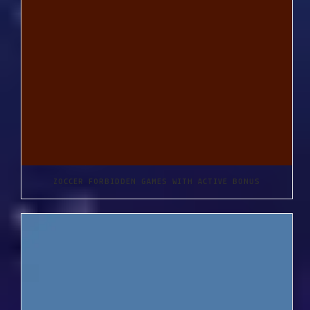
ZOCCER FORBIDDEN GAMES WITH ACTIVE BONUS