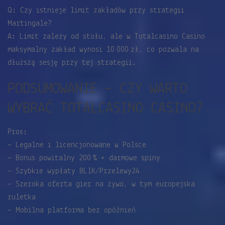
Q: Czy istnieje limit zakładów przy strategii
Martingale?
A: Limit zależy od stołu, ale w Totalcasino Casino
maksymalny zakład wynosi 10 000 zł, co pozwala na
dłuższą sesję przy tej strategii.
PODSUMOWANIE – CZY WARTO
WYBRAĆ TOTALCASINO CASINO?
Pros:
– Legalne i licencjonowane w Polsce
– Bonus powitalny 200 % + darmowe spiny
– Szybkie wypłaty BLIK/Przelewy24
– Szeroka oferta gier na żywo, w tym europejska
ruletka
– Mobilna platforma bez opóźnień