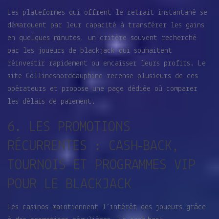
Les plateformes qui offrent le retrait instantané se
démarquent par leur capacité à transférer les gains
en quelques minutes, un critère souvent recherché
par les joueurs de blackjack qui souhaitent
réinvestir rapidement ou encaisser leurs profits. Le
site Collinesnorddauphine recense plusieurs de ces
opérateurs et propose une page dédiée où comparer
les délais de paiement.
6. LES PROMOTIONS
RÉCURRENTES : CASH‑BACK,
TOURNOIS ET PROGRAMMES VIP
POUR LE BLACKJACK
Les casinos maintiennent l’intérêt des joueurs grâce