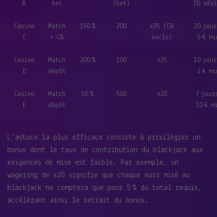
B
bet
(bet)
ID véri
Casino
Match
150 %
200
x25 (CB
20 jour
C
+ CB
exclu)
5 € mi
Casino
Match
200 %
100
x35
10 jour
D
dépôt
2 € mi
Casino
Match
50 %
500
x20
7 jour
E
dépôt
10 € m
L’astuce la plus efficace consiste à privilégier un
bonus dont le taux de contribution du blackjack aux
exigences de mise est faible. Par exemple, un
wagering de x20 signifie que chaque euro misé au
blackjack ne comptera que pour 5 % du total requis,
accélérant ainsi le retrait du bonus.