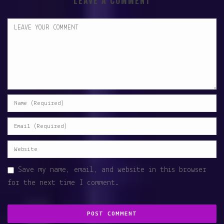
LEAVE A COMMENT
Save my name, email, and website in this browser
for the next time I comment.