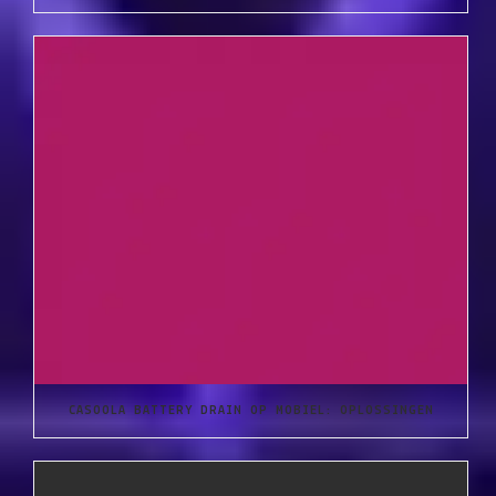
CASOOLA BATTERY DRAIN OP MOBIEL: OPLOSSINGEN