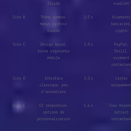
fluide
e‑wallet
Site B
Thème sombre,
2,5 s
Virements
menus parfois
bancaires
lourds
crypto
Site C
Design épuré,
1,0 s
PayPal,
bonne ergonomie
Skrill,
mobile
virement
instantan
Site D
Interface
3,0 s
Cartes
classique, peu
uniquemen
d’animations
Site E
UI responsive,
1,4 s
Tous moyen
options de
retrait
personnalisation
instantan