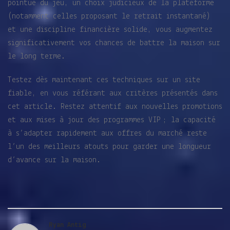
pointue du jeu, un choix judicieux de la plateforme
(notamment celles proposant le retrait instantané)
et une discipline financière solide, vous augmentez
significativement vos chances de battre la maison sur
le long terme.
Testez dès maintenant ces techniques sur un site
fiable, en vous référant aux critères présentés dans
cet article. Restez attentif aux nouvelles promotions
et aux mises à jour des programmes VIP ; la capacité
à s’adapter rapidement aux offres du marché reste
l’un des meilleurs atouts pour garder une longueur
d’avance sur la maison.
Ryan Antig