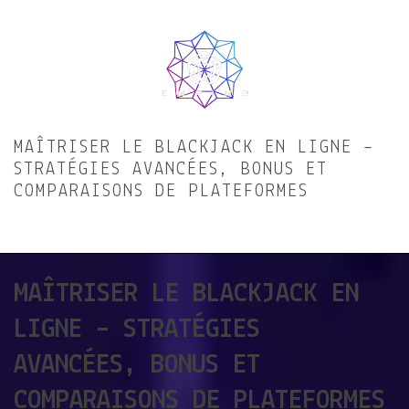
MAÎTRISER LE BLACKJACK EN LIGNE –
STRATÉGIES AVANCÉES, BONUS ET
COMPARAISONS DE PLATEFORMES
HOME
/
UNCATEGORIZED
/ MAÎTRISER LE BLACKJACK EN LIGNE – STRATÉGIES
AVANCÉES, BONUS ET COMPARAISONS DE PLATEFORMES
MAÎTRISER LE BLACKJACK EN
LIGNE – STRATÉGIES
AVANCÉES, BONUS ET
COMPARAISONS DE PLATEFORMES