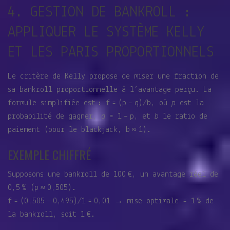
4. GESTION DE BANKROLL :
APPLIQUER LE SYSTÈME KELLY
ET LES PARIS PROPORTIONNELS
Le critère de Kelly propose de miser une fraction de
sa bankroll proportionnelle à l’avantage perçu. La
formule simplifiée est : f = (p – q)/b, où
p
est la
probabilité de gagner,
q
= 1 – p, et
b
le ratio de
paiement (pour le blackjack, b ≈ 1).
EXEMPLE CHIFFRÉ
Supposons une bankroll de 100 €, un avantage réel de
0,5 % (p ≈ 0,505).
f = (0,505 – 0,495)/1 = 0,01 → mise optimale = 1 % de
la bankroll, soit 1 €.