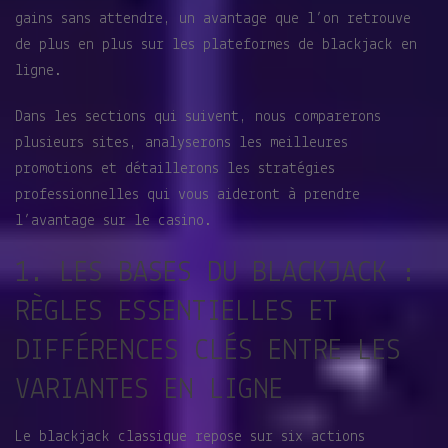
gains sans attendre, un avantage que l’on retrouve
de plus en plus sur les plateformes de blackjack en
ligne.
Dans les sections qui suivent, nous comparerons
plusieurs sites, analyserons les meilleures
promotions et détaillerons les stratégies
professionnelles qui vous aideront à prendre
l’avantage sur le casino.
1. LES BASES DU BLACKJACK :
RÈGLES ESSENTIELLES ET
DIFFÉRENCES CLÉS ENTRE LES
VARIANTES EN LIGNE
Le blackjack classique repose sur six actions