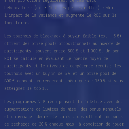
à des promotions régulières. Le cash‑back
hebdomadaire (ex. : 10 % des pertes nettes) réduit
l’impact de la variance et augmente le ROI sur le
long terme.
Les tournois de blackjack à buy‑in faible (ex. : 5 €)
offrent des prize pools proportionnels au nombre de
participants, souvent entre 500 € et 1 000 €. Un bon
ROI se calcule en évaluant le nombre moyen de
participants et le niveau de compétence requis ; les
tournois avec un buy‑in de 5 € et un prize pool de
800 € donnent un rendement théorique de 160 % si vous
atteignez le top 10.
Les programmes VIP récompensent la fidélité avec des
augmentations de limites de mise, des bonus mensuels
et un manager dédié. Certains clubs offrent un bonus
de recharge de 20 % chaque mois, à condition de jouer