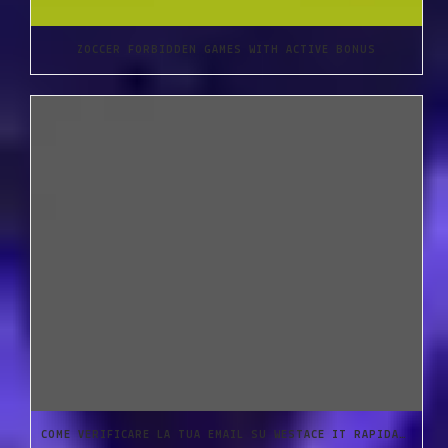
ZOCCER FORBIDDEN GAMES WITH ACTIVE BONUS
COME VERIFICARE LA TUA EMAIL SU WESTACE IT RAPIDAMENTE