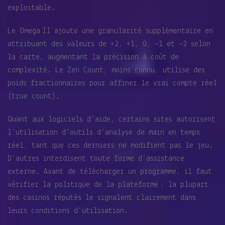
exploitable.
Le Omega II ajoute une granularité supplémentaire en
attribuant des valeurs de +2, +1, 0, –1 et –2 selon
la carte, augmentant la précision à coût de
complexité. Le Zen Count, moins connu, utilise des
poids fractionnaires pour affiner le vrai compte réel
(true count).
Quant aux logiciels d’aide, certains sites autorisent
l’utilisation d’outils d’analyse de main en temps
réel, tant que ces derniers ne modifient pas le jeu.
D’autres interdisent toute forme d’assistance
externe. Avant de télécharger un programme, il faut
vérifier la politique de la plateforme ; la plupart
des casinos réputés le signalent clairement dans
leurs conditions d’utilisation.