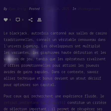
By
Ryan Antig
Posted
October 18, 2025
In
Uncategorized
0
0
Le blackjack, autrefois cantonné aux salles de casino
traditionnelles, connaît un véritable renouveau dans
l’univers i‑gaming. Les développeurs ont multiplié
les variantes, les graphismes haute définition et les
vitesses de jeu, tandis que les opérateurs rivalisent
d’offres promotionnelles pour attirer les joueurs
avides de gains rapides. Dans ce contexte, savoir
allier technique et bonus devient un atout décisif
pour optimiser son capital.
Pour ceux qui recherchent une expérience fluide, le
retrait instantané paris sportif
constitue un critère
de sélection important ; il permet de récupérer ses