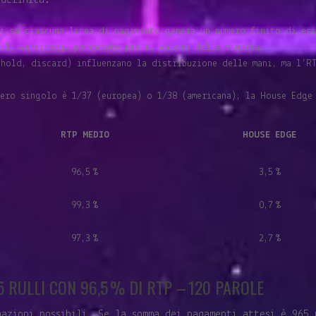
definita.
i su ciascuna linea di pagamento genera un numero finito di es
ili vincitori, ponderate per il valore della vincita.
hold, discard) influenzano la distribuzione delle mani, ma l’R
mero singolo è 1/37 (europea) o 1/38 (americana); la House Edge
RTP MEDIO
HOUSE EDGE
96,5 %
3,5 %
99,3 %
0,7 %
97,3 %
2,7 %
 RULLI CON 96,5 % DI RTP – 120 PAROLE
azioni possibili. Se la somma dei pagamenti attesi è 965 u