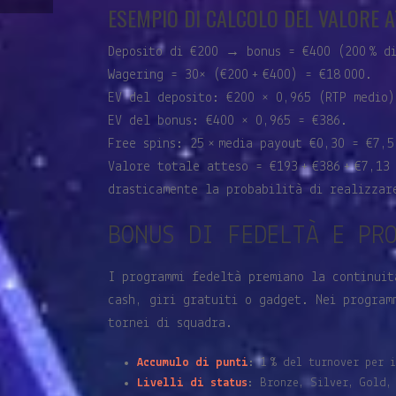
ESEMPIO DI CALCOLO DEL VALORE A
Deposito di €200 → bonus = €400 (200 % d
Wagering = 30× (€200 + €400) = €18 000.
EV del deposito: €200 × 0,965 (RTP medio)
EV del bonus: €400 × 0,965 = €386.
Free spins: 25 × media payout €0,30 = €7,
Valore totale atteso = €193 + €386 + €7,13
drasticamente la probabilità di realizzar
BONUS DI FEDELTÀ E PRO
I programmi fedeltà premiano la continuit
cash, giri gratuiti o gadget. Nei program
tornei di squadra.
Accumulo di punti
: 1 % del turnover per 
Livelli di status
: Bronze, Silver, Gold,