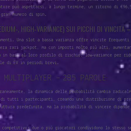
atore può aspettarsi, a lungo termine, un ritorno di €96,
 gran numero di spin.
DIUM‑, HIGH‑VARIANCE) SUI PICCHI DI VINCITA –
amenti. Una slot a bassa varianza offre vincite frequenti
era rari jackpot, ma con importi molto più alti, aumenta
a in base al loro profilo di rischio: low‑variance per ri
ale di EV in periodi brevi.
 MULTIPLAYER – 285 PAROLE
raneamente, la dinamica delle probabilità cambia radicalm
di tutti i partecipanti, creando una distribuzione di pre
ruttura predefinita, ma la probabilità di vincere dipende
 competitivo: due o più giocatori condividono lo stesso s