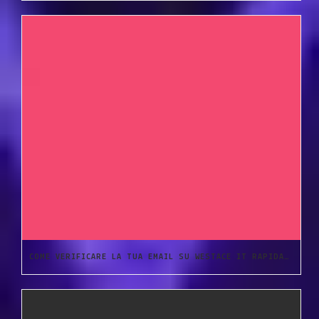
COME VERIFICARE LA TUA EMAIL SU WESTACE IT RAPIDAMENTE