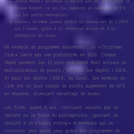
Joueur moyen : accumule 12 000 pts par an, atteignant le
niveau Argent, ce qui lui rapporte un cashback de 5 %
sur les pertes mensuelles.
Casino : le même joueur génère un revenu net de 1 200 €
sur l’année, grâce à la rétention accrue et à la
diminution du churn.
Un exemple de programme saisonnier : le « Christmas
Club » lancé par une plateforme en 2022. Chaque
dépôt pendant les 15 jours précédant Noël octroie un
multiplicateur de points : 2× pour les dépôts > 100 €,
3× pour les dépôts > 500 €. Au final, les membres du
club ont vu leur valeur de points augmenter de 40 %
en moyenne, stimulant davantage de mises.
Les films, quant à eux, concluent souvent par le
jackpot ou la fuite du protagoniste, ignorant la
réalité d’un « happy ending » économique qui se
construit jour après jour grâce aux programmes de