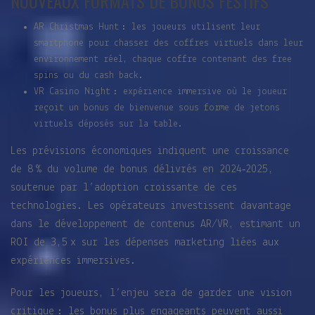
NOUVEAUX FORMATS DE BONUS FESTIFS
AR Christmas Hunt : les joueurs utilisent leur
smartphone pour chasser des coffres virtuels dans leur
environnement réel, chaque coffre contenant des free
spins ou du cash back.
VR Casino Night : expérience immersive où le joueur
reçoit un bonus de bienvenue sous forme de jetons
virtuels déposés sur la table.
Les prévisions économiques indiquent une croissance
de 8 % du volume de bonus délivrés en 2024‑2025,
soutenue par l’adoption croissante de ces
technologies. Les opérateurs investissent davantage
dans le développement de contenus AR/VR, estimant un
ROI de 3,5 x sur les dépenses marketing liées aux
expériences immersives.
Pour les joueurs, l’enjeu sera de garder une vision
critique : les bonus plus engageants peuvent aussi