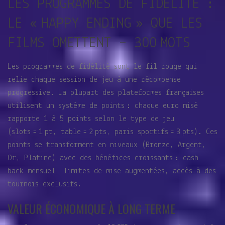
LES PROGRAMMES DE FIDÉLITÉ :
LE « HAPPY ENDING » QUE LES
FILMS OMETTENT – 300 MOTS
Les programmes de fidélité sont le fil rouge qui
relie chaque session de jeu à une récompense
progressive. La plupart des plateformes françaises
utilisent un système de points : chaque euro misé
rapporte 1 à 5 points selon le type de jeu
(slots = 1 pt, table = 2 pts, paris sportifs = 3 pts). Ces
points se transforment en niveaux (Bronze, Argent,
Or, Platine) avec des bénéfices croissants : cash
back mensuel, limites de mise augmentées, accès à des
tournois exclusifs.
VALEUR ÉCONOMIQUE À LONG TERME