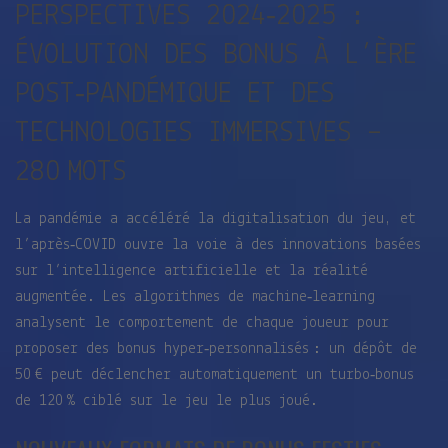
PERSPECTIVES 2024‑2025 :
ÉVOLUTION DES BONUS À L’ÈRE
POST‑PANDÉMIQUE ET DES
TECHNOLOGIES IMMERSIVES –
280 MOTS
La pandémie a accéléré la digitalisation du jeu, et
l’après‑COVID ouvre la voie à des innovations basées
sur l’intelligence artificielle et la réalité
augmentée. Les algorithmes de machine‑learning
analysent le comportement de chaque joueur pour
proposer des bonus hyper‑personnalisés : un dépôt de
50 € peut déclencher automatiquement un turbo‑bonus
de 120 % ciblé sur le jeu le plus joué.