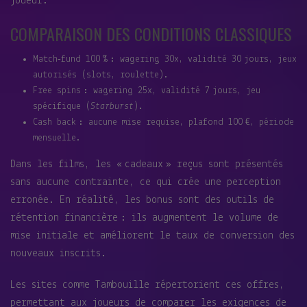
joueur.
COMPARAISON DES CONDITIONS CLASSIQUES
Match‑fund 100 % : wagering 30x, validité 30 jours, jeux
autorisés (slots, roulette).
Free spins : wagering 25x, validité 7 jours, jeu
spécifique (
Starburst
).
Cash back : aucune mise requise, plafond 100 €, période
mensuelle.
Dans les films, les « cadeaux » reçus sont présentés
sans aucune contrainte, ce qui crée une perception
erronée. En réalité, les bonus sont des outils de
rétention financière : ils augmentent le volume de
mise initiale et améliorent le taux de conversion des
nouveaux inscrits.
Les sites comme Tambouille répertorient ces offres,
permettant aux joueurs de comparer les exigences de