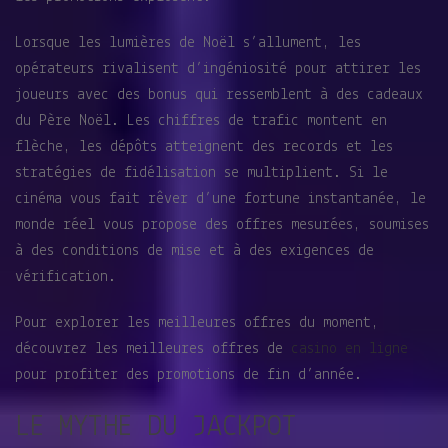
Lorsque les lumières de Noël s’allument, les
opérateurs rivalisent d’ingéniosité pour attirer les
joueurs avec des bonus qui ressemblent à des cadeaux
du Père Noël. Les chiffres de trafic montent en
flèche, les dépôts atteignent des records et les
stratégies de fidélisation se multiplient. Si le
cinéma vous fait rêver d’une fortune instantanée, le
monde réel vous propose des offres mesurées, soumises
à des conditions de mise et à des exigences de
vérification.
Pour explorer les meilleures offres du moment,
découvrez les meilleures offres de
casino en ligne
pour profiter des promotions de fin d’année.
LE MYTHE DU JACKPOT