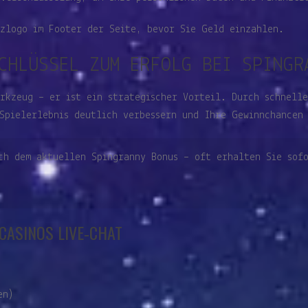
zlogo im Footer der Seite, bevor Sie Geld einzahlen.
SCHLÜSSEL ZUM ERFOLG BEI SPINGR
erkzeug – er ist ein strategischer Vorteil. Durch schnell
Spielerlebnis deutlich verbessern und Ihre Gewinnchancen
ch dem aktuellen Spingranny Bonus – oft erhalten Sie sofo
CASINOS LIVE‑CHAT
en)