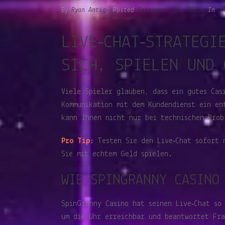
By
Ryan Antig
Posted
September 20, 2025
In
U
LIVE‑CHAT‑STRATEGI
SICH, SPIELEN UND 
Viele Spieler glauben, dass ein gutes Cas
Kommunikation mit dem Kundendienst ein en
kann Ihnen nicht nur bei technischen Prob
Pro Tip:
Testen Sie den Live‑Chat sofort
Sie mit echtem Geld spielen.
WIE SPINGRANNY CASINO
SpinGranny Casino hat seinen Live‑Chat so
um die Uhr erreichbar und beantwortet Fra