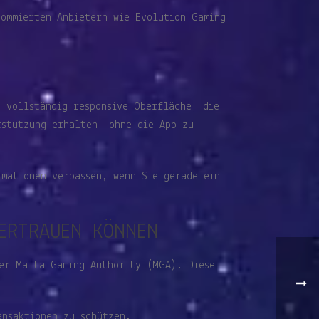
nommierten Anbietern wie Evolution Gaming
 vollständig responsive Oberfläche, die
rstützung erhalten, ohne die App zu
rmationen verpassen, wenn Sie gerade ein
ERTRAUEN KÖNNEN
der Malta Gaming Authority (MGA). Diese
ansaktionen zu schützen.