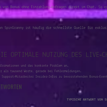
n von Bonus ohne Einzahlung‑Anfragen direkt im Chat. So e
on SpinGranny ist häufig die schnellste Quelle für exklus
IE OPTIMALE NUTZUNG DES LIVE‑C
formationen und das konkrete Problem an.
r als tausend Worte, gerade bei Fehlermeldungen.
 Support‑Mitarbeiter Insider‑Infos zu bevorstehenden Bonus‑Even
ANTWORTEN
TYPISCHE ANTWORT VON S