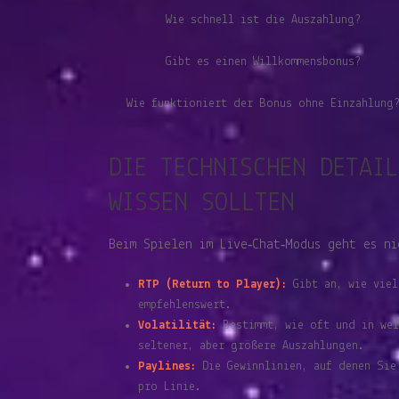
Wie schnell ist die Auszahlung?
Gibt es einen Willkommensbonus?
Wie funktioniert der Bonus ohne Einzahlung
DIE TECHNISCHEN DETAI
WISSEN SOLLTEN
Beim Spielen im Live‑Chat‑Modus geht es n
RTP (Return to Player):
Gibt an, wie viel
empfehlenswert.
Volatilität:
Bestimmt, wie oft und in wel
seltener, aber größere Auszahlungen.
Paylines:
Die Gewinnlinien, auf denen Sie 
pro Linie.