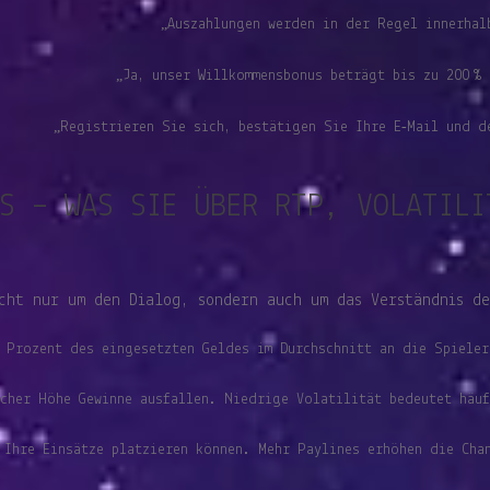
„Auszahlungen werden in der Regel innerhal
„Ja, unser Willkommensbonus beträgt bis zu 200 %
?
„Registrieren Sie sich, bestätigen Sie Ihre E‑Mail und d
LS – WAS SIE ÜBER RTP, VOLATIL
icht nur um den Dialog, sondern auch um das Verständnis d
 Prozent des eingesetzten Geldes im Durchschnitt an die Spieler
cher Höhe Gewinne ausfallen. Niedrige Volatilität bedeutet häuf
Ihre Einsätze platzieren können. Mehr Paylines erhöhen die Chan