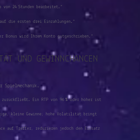
b von 24 Stunden bearbeitet.“
 auf die ersten drei Einzahlungen.“
er Bonus wird Ihrem Konto gutgeschrieben.“
ITÄT UND GEWINNCHANCEN
er Spielmechanik.
 zurückfließt. Ein RTP von 96 % oder höher ist
ige, kleine Gewinne; hohe Volatilität bringt
ce auf Treffer, reduzieren jedoch den Einsatz