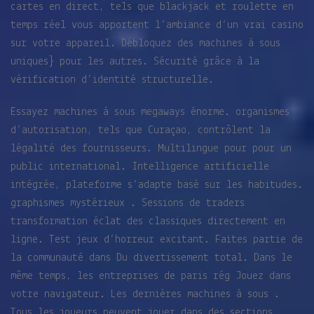
cartes en direct, tels que blackjack et roulette en
temps réel vous apportent l’ambiance d’un vrai casino
sur votre appareil. Débloquez des machines à sous
uniques} pour les autres. Sécurité grâce à la
vérification d’identité structurelle.
Essayez machines à sous megaways énorme. organismes
d’autorisation, tels que Curaçao, contrôlent la
légalité des fournisseurs. Multilingue pour pour un
public international. Intelligence artificielle
intégrée, plateforme s’adapte basé sur les habitudes.
graphismes mystérieux . Sessions de traders
transformation éclat des classiques directement en
ligne. Test jeux d’horreur excitant. Faites partie de
la communauté dans Du divertissement total. Dans le
même temps, les entreprises de paris rég Jouez dans
votre navigateur. Les dernières machines à sous .
Tous les joueurs peuvent jouer dans des sections