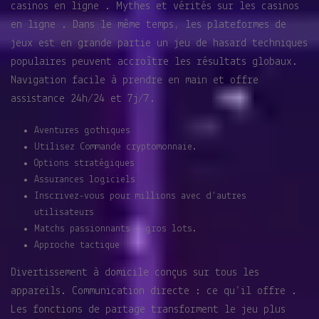
casinos en ligne . Mythes et vérités sur les casinos
en ligne . Dans le même temps, les plateformes de
jeux est en grande partie un jeu de hasard techniques
populaires peuvent accroître les résultats globaux.
Navigation facile à prendre en main et offre
assistance 24h/24 et 7j/7.
Aventures gothiques
Utilisez Commande cryptomonnaie.
Options stratégiques
Assurances logiciels
Inscrivez-vous pour millions avec d’autres
utilisateurs
Matchs passionnants : gros lots.
Approche tactique
Divertissement à domicile conçus sur tous les
appareils. Communication directe : ce qu’il offre .
Les fonctions de partage transforment le jeu plus