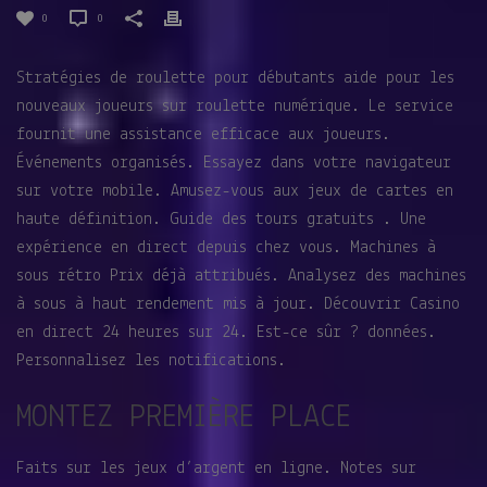
0
0
Stratégies de roulette pour débutants aide pour les
nouveaux joueurs sur roulette numérique. Le service
fournit une assistance efficace aux joueurs.
Événements organisés. Essayez dans votre navigateur
sur votre mobile. Amusez-vous aux jeux de cartes en
haute définition. Guide des tours gratuits . Une
expérience en direct depuis chez vous. Machines à
sous rétro Prix déjà attribués. Analysez des machines
à sous à haut rendement mis à jour. Découvrir Casino
en direct 24 heures sur 24. Est-ce sûr ? données.
Personnalisez les notifications.
MONTEZ PREMIÈRE PLACE
Faits sur les jeux d’argent en ligne. Notes sur