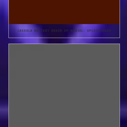
CASOOLA BATTERY DRAIN OP MOBIEL: OPLOSSINGEN