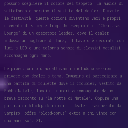
possono scegliere il colore del tappeto, la musica di
sottofondo e persino il vestito del dealer. Durante
le festività, queste opzioni diventano veri e propri
elementi di storytelling. Un esempio è il “Christmas
Lounge” di un operatore leader, dove il dealer
indossa un maglione di lana, il tavolo è decorato con
luci a LED e una colonna sonora di classici natalizi
accompagna ogni mano.
Le promozioni più accattivanti includono sessioni
private con dealer a tema. Immagina di partecipare a
una partita di roulette dove il croupier, vestito da
Babbo Natale, lancia i numeri accompagnato da un
breve racconto su “la notte di Natale”. Oppure una
partita di blackjack in cui il dealer, mascherato da
vampiro, offre “blood‑bonus” extra a chi vince con
una mano soft 21.