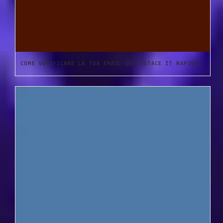
COME VERIFICARE LA TUA EMAIL SU WESTACE IT RAPIDAMENTE