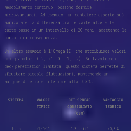
per le carte di valore 10, che, in presenza di
mescolamento continuo, possono fornire
micro‑vantaggi. Ad esempio, un contatore esperto può
monitorare la differenza tra le carte alte e le
carte basse in un intervallo di 20 mani, adattando la
puntata di conseguenza.
Un altro esempio è l’Omega II, che attribuisce valori
più granulari (+2, +1, 0, –1, –2). Su tavoli con
deck‑penetration limitata, questo sistema permette di
sfruttare piccole fluttuazioni, mantenendo un
margine di errore inferiore allo 0,3 %.
SISTEMA
VALORI
BET SPREAD
VANTAGGIO
TIPICI
CONSIGLIATO
TEORICO
(CSM)
Hi‑Lo
+1/0/‑1
1‑3 unità
+0,5 %