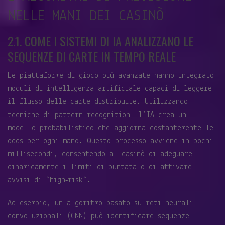
NELLE MANI DEI CASINÒ
2.1. COME I SISTEMI DI IA ANALIZZANO LE
SEQUENZE DI CARTE IN TEMPO REALE
Le piattaforme di gioco più avanzate hanno integrato
moduli di intelligenza artificiale capaci di leggere
il flusso delle carte distribuite. Utilizzando
tecniche di pattern recognition, l’IA crea un
modello probabilistico che aggiorna costantemente le
odds per ogni mano. Questo processo avviene in pochi
millisecondi, consentendo al casinò di adeguare
dinamicamente i limiti di puntata o di attivare
avvisi di “high‑risk”.
Ad esempio, un algoritmo basato su reti neurali
convoluzionali (CNN) può identificare sequenze