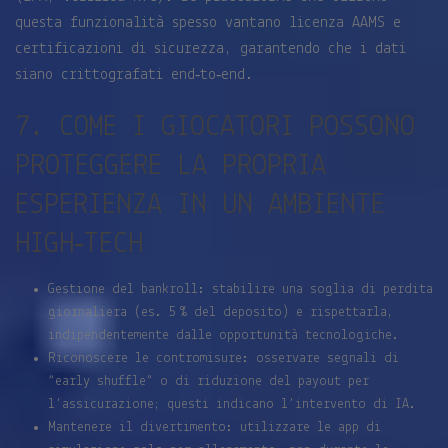
questa funzionalità spesso vantano licenza AAMS e
certificazioni di sicurezza, garantendo che i dati
siano crittografati end‑to‑end.
7. COME I GIOCATORI POSSONO
PROTEGGERE LA PROPRIA
ESPERIENZA IN UN AMBIENTE
HIGH‑TECH
Gestione del bankroll: stabilire una soglia di perdita
giornaliera (es. 5 % del deposito) e rispettarla,
indipendentemente dalle opportunità tecnologiche.
Riconoscere le contromisure: osservare segnali di
“early shuffle” o di riduzione del payout per
l’assicurazione; questi indicano l’intervento di IA.
Mantenere il divertimento: utilizzare le app di