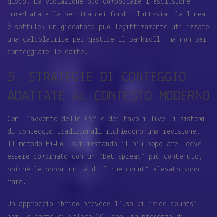
gioco. La violazione può comportare l’esclusione
immediata e la perdita dei fondi. Tuttavia, la linea
è sottile: un giocatore può legittimamente utilizzare
una calcolatrice per gestire il bankroll, ma non per
conteggiare le carte.
5. STRATEGIE DI CONTEGGIO
ADATTATE AL CONTESTO MODERNO
Con l’avvento delle CSM e dei tavoli live, i sistemi
di conteggio tradizionali richiedono una revisione.
Il metodo Hi‑Lo, pur restando il più popolare, deve
essere combinato con un “bet spread” più contenuto,
poiché le opportunità di “true count” elevato sono
rare.
Un approccio ibrido prevede l’uso di “side counts”