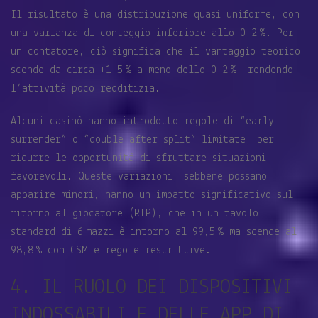
Il risultato è una distribuzione quasi uniforme, con
una varianza di conteggio inferiore allo 0,2 %. Per
un contatore, ciò significa che il vantaggio teorico
scende da circa +1,5 % a meno dello 0,2 %, rendendo
l’attività poco redditizia.
Alcuni casinò hanno introdotto regole di “early
surrender” o “double after split” limitate, per
ridurre le opportunità di sfruttare situazioni
favorevoli. Queste variazioni, sebbene possano
apparire minori, hanno un impatto significativo sul
ritorno al giocatore (RTP), che in un tavolo
standard di 6 mazzi è intorno al 99,5 % ma scende al
98,8 % con CSM e regole restrittive.
4. IL RUOLO DEI DISPOSITIVI
INDOSSABILI E DELLE APP DI