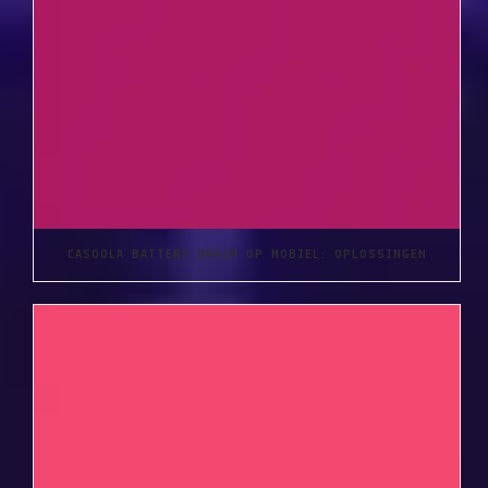
CASOOLA BATTERY DRAIN OP MOBIEL: OPLOSSINGEN