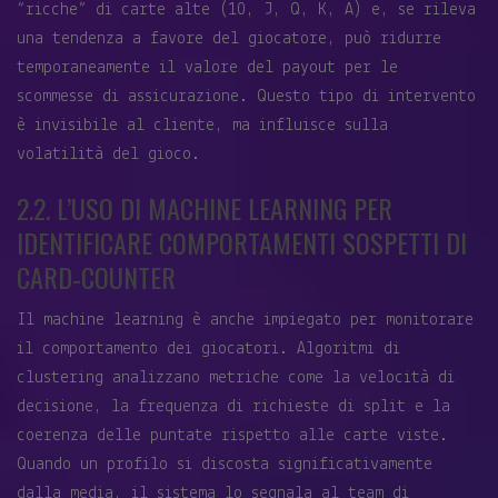
“ricche” di carte alte (10, J, Q, K, A) e, se rileva
una tendenza a favore del giocatore, può ridurre
temporaneamente il valore del payout per le
scommesse di assicurazione. Questo tipo di intervento
è invisibile al cliente, ma influisce sulla
volatilità del gioco.
2.2. L’USO DI MACHINE LEARNING PER
IDENTIFICARE COMPORTAMENTI SOSPETTI DI
CARD‑COUNTER
Il machine learning è anche impiegato per monitorare
il comportamento dei giocatori. Algoritmi di
clustering analizzano metriche come la velocità di
decisione, la frequenza di richieste di split e la
coerenza delle puntate rispetto alle carte viste.
Quando un profilo si discosta significativamente
dalla media, il sistema lo segnala al team di