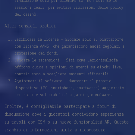
simulazione solo per allenamento, non durante le
sessioni reali, per evitare violazioni delle policy
del casinò.
Altri consigli pratici:
Verificare la licenza – Giocare solo su piattaforme
con licenza AAMS, che garantiscono audit regolari e
protezione dei fondi.
Leggere le recensioni – Siti come Lezionisulsofa
offrono guide e opinioni di utenti su giochi live,
contribuendo a scegliere ambienti affidabili.
Aggiornare il software – Mantenere il proprio
dispositivo (PC, smartphone, smartwatch) aggiornato
per ridurre vulnerabilità a jamming o malware.
Inoltre, è consigliabile partecipare a forum di
discussione dove i giocatori condividono esperienze
su tavoli con CSM o su nuove funzionalità AR. Questo
scambio di informazioni aiuta a riconoscere