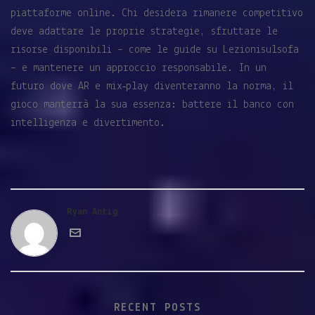
piattaforme online. Chi desidera rimanere competitivo
deve adattare le proprie strategie, sfruttare le
risorse disponibili – come le guide su Lezionisulsofa
– e mantenere un approccio responsabile. In un
futuro dove AR e mix‑play diventeranno la norma, il
gioco manterrà la sua essenza: battere il banco con
intelligenza e divertimento.
Ryan Antig
RECENT POSTS