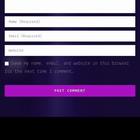
Save my name, email, and website in this browser
for the next time I comment.