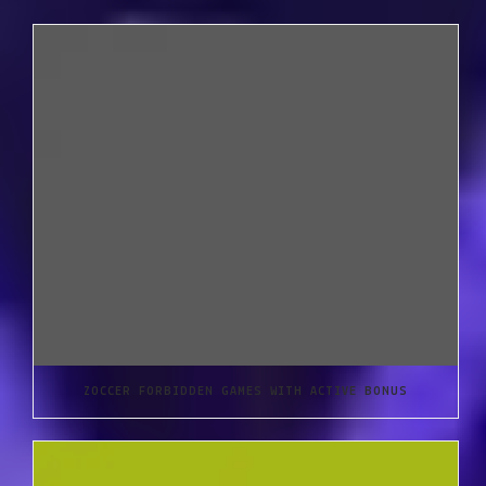
ZOCCER FORBIDDEN GAMES WITH ACTIVE BONUS