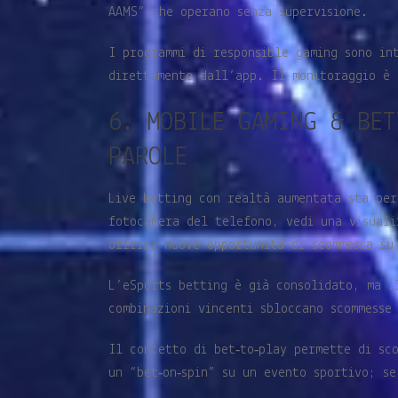
AAMS” che operano senza supervisione.
I programmi di responsible gaming sono int
direttamente dall’app. Il monitoraggio è 
6. MOBILE GAMING & BET
PAROLE
Live betting con realtà aumentata sta per
fotocamera del telefono, vedi una visuali
offrirà nuove opportunità di scommessa su 
L’eSports betting è già consolidato, ma i
combinazioni vincenti sbloccano scommesse
Il concetto di bet‑to‑play permette di sc
un “bet‑on‑spin” su un evento sportivo; s