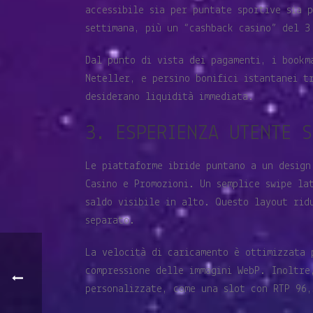
accessibile sia per puntate sportive sia 
settimana, più un “cashback casino” del 3
Dal punto di vista dei pagamenti, i bookm
Neteller, e persino bonifici istantanei t
desiderano liquidità immediata.
3. ESPERIENZA UTENTE S
Le piattaforme ibride puntano a un design
Casino e Promozioni. Un semplice swipe la
saldo visibile in alto. Questo layout rid
separato.
La velocità di caricamento è ottimizzata 
compressione delle immagini WebP. Inoltre
personalizzate, come una slot con RTP 96,