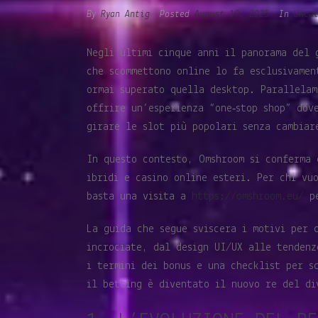
By
Ryan Antig
Posted
August 19, 2025
In
Unca
Negli ultimi cinque anni il panorama del 
che scommettono online lo fa esclusivamen
ormai superato quella desktop. Parallelam
offrire un’esperienza “one‑stop shop” dov
girare le slot più popolari senza cambiar
In questo contesto, Omshroom si conferma 
ibridi e casino online esteri. Per chi vu
basta una visita a
https://omshroom.eu/
pe
La guida che segue sviscera i motivi per 
incrociate, dal design UI/UX alle tendenz
i termini dei bonus e una checklist per s
il betting è diventato il nuovo re del di