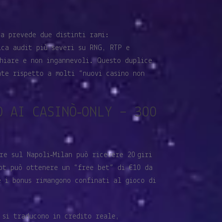
a prevede due distinti rami:
ica audit più severi su RNG, RTP e
hiare e non ingannevoli. Questo duplice
te rispetto a molti “nuovi casino non
O AI CASINÒ‑ONLY – 300
re sul Napoli‑Milan può ricevere 20 giri
ot può ottenere un “free bet” di €10 da
e i bonus rimangono confinati al gioco di
 si traducono in credito reale,