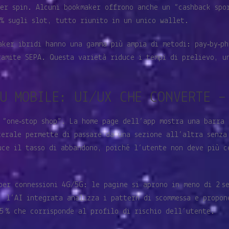
per spin. Alcuni bookmaker offrono anche un “cashback spo
 % sugli slot, tutto riunito in un unico wallet.
aker ibridi hanno una gamma più ampia di metodi: pay‑by‑p
ramite SEPA. Questa varietà riduce i tempi di prelievo, u
U MOBILE: UI/UX CHE CONVERTE –
 “one‑stop shop”. La home page dell’app mostra una barra 
terale permette di passare da una sezione all’altra senza
uce il tasso di abbandono, poiché l’utente non deve più c
per connessioni 4G/5G: le pagine si aprono in meno di 2 s
, l’AI integrata analizza i pattern di scommessa e propon
5 % che corrisponde al profilo di rischio dell’utente.