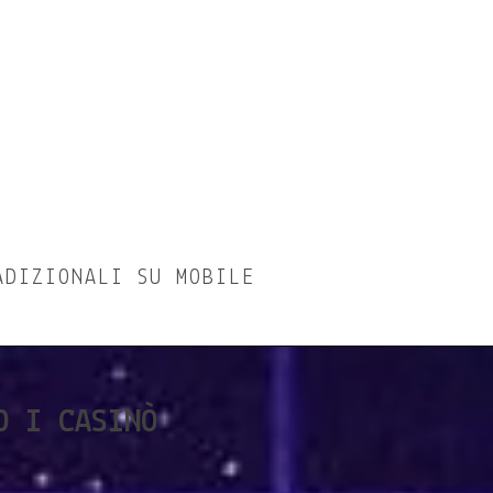
CT US
ADIZIONALI SU MOBILE
AKER ONLINE SUPERANO I CASINÒ TRADIZIONALI SU MOBILE
O I CASINÒ