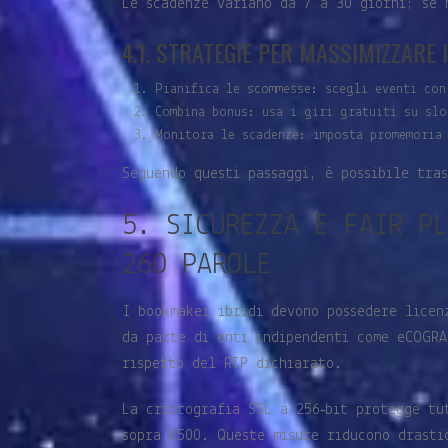
Le scadenze variano da 7 a 30 giorni; se 
4.1. STRATEGIE PER MASSIMIZZARE 
Pianifica le scommesse: scegli eventi con
Combina bonus: usa i giri gratuiti su slo
Monitora le scadenze: imposta promemoria 
Seguendo questi passaggi, è possibile tra
5. SICUREZZA E FAIR PL
260 PAROLE
I bookmaker ibridi devono possedere licen
da parte di enti indipendenti come eCOGRA
rispetto del RTP dichiarato.
La crittografia SSL a 256‑bit protegge tu
sopra €500. Queste misure riducono drasti