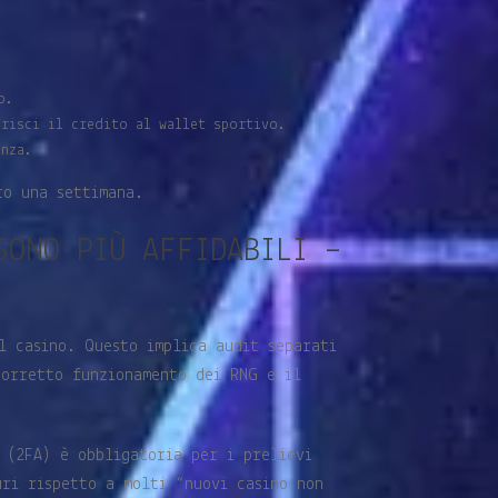
o.
erisci il credito al wallet sportivo.
enza.
ro una settimana.
SONO PIÙ AFFIDABILI –
l casino. Questo implica audit separati
corretto funzionamento dei RNG e il
 (2FA) è obbligatoria per i prelievi
uri rispetto a molti “nuovi casino non