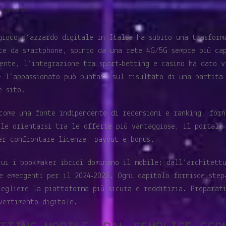
tegorized
gioco d’azzardo digitale in Italia ha subito una trasform
te da smartphone, spinto da una rete 4G/5G sempre più ca
ente, l’integrazione tra sport‑betting e casino ha dato v
e l’appassionato può puntare sul risultato di una partita 
e sito.
come una fonte indipendente di recensioni e ranking, forn
ole orientarsi tra le offerte più vantaggiose, il portale
r confrontare licenze, payout e bonus.
cui i bookmaker ibridi dominano il mobile: dall’architett
e emergenti per il 2024‑2025. Ogni capitolo fornisce step‑
cegliere la piattaforma più sicura e redditizia. Preparat
vertimento digitale.