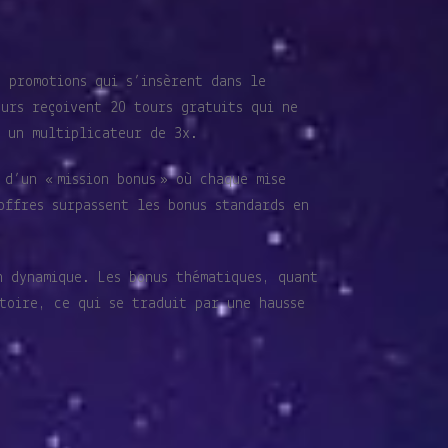
s promotions qui s’insèrent dans le
urs reçoivent 20 tours gratuits qui ne
t un multiplicateur de 3x.
d’un « mission bonus » où chaque mise
offres surpassent les bonus standards en
n dynamique. Les bonus thématiques, quant
toire, ce qui se traduit par une hausse