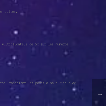
es cultes.
n multiplicateur de 5x sur les numéros
ante, rappelant les paris à haut risque de