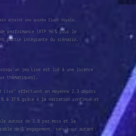
ain atteint une quinte flush royale.
 de performance (RTP 96 % pour le
nt partie intégrante du scénario.
lorsqu’un jeu Live est lié à une licence
ux thématiques).
d Live”
effectuent en moyenne 2,3 dépôts
 % à 37 % grâce à la narration continue et
ble autour de 1,8 par mois et la
urable de l’engagement, sans pour autant