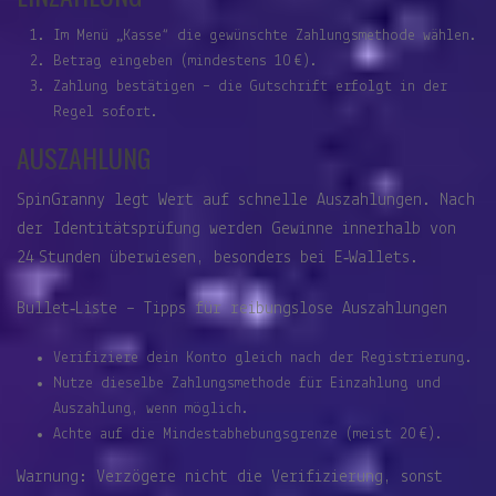
Im Menü „Kasse“ die gewünschte Zahlungsmethode wählen.
Betrag eingeben (mindestens 10 €).
Zahlung bestätigen – die Gutschrift erfolgt in der
Regel sofort.
AUSZAHLUNG
SpinGranny legt Wert auf schnelle Auszahlungen. Nach
der Identitätsprüfung werden Gewinne innerhalb von
24 Stunden überwiesen, besonders bei E‑Wallets.
Bullet‑Liste – Tipps für reibungslose Auszahlungen
Verifiziere dein Konto gleich nach der Registrierung.
Nutze dieselbe Zahlungsmethode für Einzahlung und
Auszahlung, wenn möglich.
Achte auf die Mindestabhebungsgrenze (meist 20 €).
Warnung: Verzögere nicht die Verifizierung, sonst