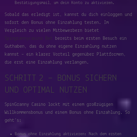
Bestätigungsmail, um dein Konto zu aktivieren.
Sobald das erledigt ist, kannst du dich einloggen und
sofort den Bonus ohne Einzahlung testen. Im
Vergleich zu vielen Mitbewerbern bietet
Spingrannycasino Bet
bereits beim ersten Besuch ein
Guthaben, das du ohne eigene Einzahlung nutzen
kannst – ein klarer Vorteil gegenüber Plattformen,
die erst eine Einzahlung verlangen.
SCHRITT 2 – BONUS SICHERN
UND OPTIMAL NUTZEN
SpinGranny Casino lockt mit einem großzügigen
Willkommensbonus und einem Bonus ohne Einzahlung. So
geht’s:
Bonus ohne Einzahlung aktivieren: Nach dem ersten