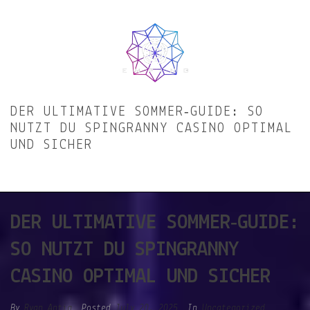
DER ULTIMATIVE SOMMER‑GUIDE: SO
NUTZT DU SPINGRANNY CASINO OPTIMAL
UND SICHER
HOME
/
UNCATEGORIZED
/ DER ULTIMATIVE SOMMER‑GUIDE: SO NUTZT DU
SPINGRANNY CASINO OPTIMAL UND SICHER
DER ULTIMATIVE SOMMER‑GUIDE:
SO NUTZT DU SPINGRANNY
CASINO OPTIMAL UND SICHER
By
Ryan Antig
Posted
July 20, 2025
In
Uncategorized