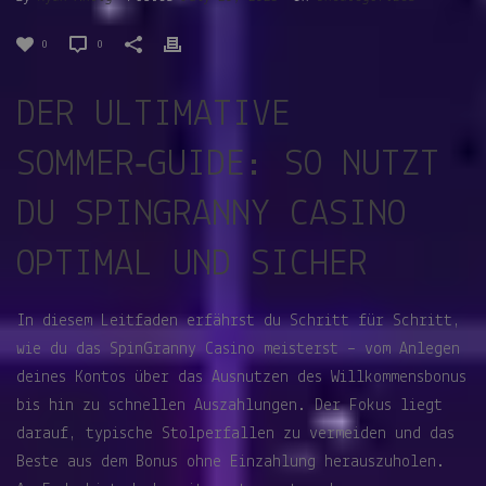
0
0
DER ULTIMATIVE
SOMMER‑GUIDE: SO NUTZT
DU SPINGRANNY CASINO
OPTIMAL UND SICHER
In diesem Leitfaden erfährst du Schritt für Schritt,
wie du das SpinGranny Casino meisterst – vom Anlegen
deines Kontos über das Ausnutzen des Willkommensbonus
bis hin zu schnellen Auszahlungen. Der Fokus liegt
darauf, typische Stolperfallen zu vermeiden und das
Beste aus dem Bonus ohne Einzahlung herauszuholen.