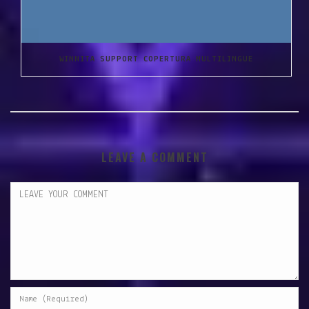
WINNITA SUPPORT COPERTURA MULTILINGUE
LEAVE A COMMENT