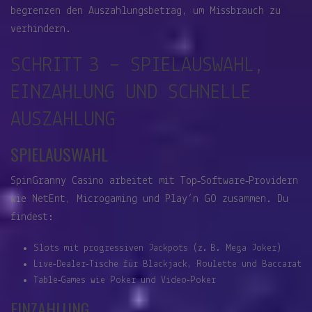
begrenzen den Auszahlungsbetrag, um Missbrauch zu
verhindern.
SCHRITT 3 – SPIELAUSWAHL,
EINZAHLUNG UND SCHNELLE
AUSZAHLUNG
SPIELAUSWAHL
SpinGranny Casino arbeitet mit Top‑Software‑Providern
wie NetEnt, Microgaming und Play’n GO zusammen. Du
findest:
Slots mit progressiven Jackpots (z. B. Mega Joker)
Live‑Dealer‑Tische für Blackjack, Roulette und Baccarat
Table‑Games wie Poker und Video‑Poker
EINZAHLUNG