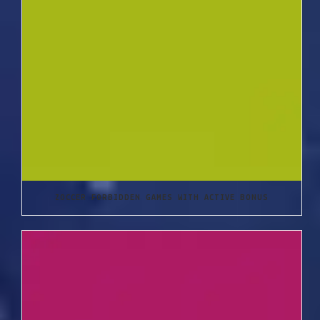
ZOCCER FORBIDDEN GAMES WITH ACTIVE BONUS