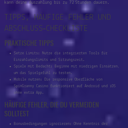
kann deine Auszahlung bis zu 72 Stunden dauern.
TIPPS, HÄUFIGE FEHLER UND
ABSCHLUSS‑CHECKLISTE
PRAKTISCHE TIPPS
Setze Limits: Nutze die integrierten Tools für
Einzahlungslimits und Sitzungszeit.
Spiele mit Bedacht: Beginne mit niedrigen Einsätzen,
um das Spielgefühl zu testen.
Mobile nutzen: Die responsive Oberfläche von
SpinGranny Casino funktioniert auf Android und iOS
ohne extra App.
HÄUFIGE FEHLER, DIE DU VERMEIDEN
SOLLTEST
Bonusbedingungen ignorieren: Ohne Kenntnis der