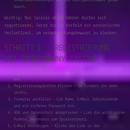
Umsatzanforderungen und die Gültigkeitsdauer genau
durch.
Wichtig: Nur Spieler ab 18 Jahren dürfen sich
registrieren. Setze dir im Vorfeld ein persönliches
Verlustlimit, um verantwortungsbewusst zu bleiben.
SCHRITT 1 – REGISTRIERUNG
BEI SPINGRANNY CASINO
Webseite öffnen – Rufe die Startseite des Anbieters
auf.
Registrierungsbutton klicken – Du findest ihn oben
rechts.
Formular ausfüllen – Gib Name, E‑Mail, Geburtsdatum
und ein sicheres Passwort ein.
AGB und Datenschutz akzeptieren – Lies die wichtigsten
Punkte, besonders zum Spielerschutz.
E‑Mail bestätigen – Klicke den Link in der