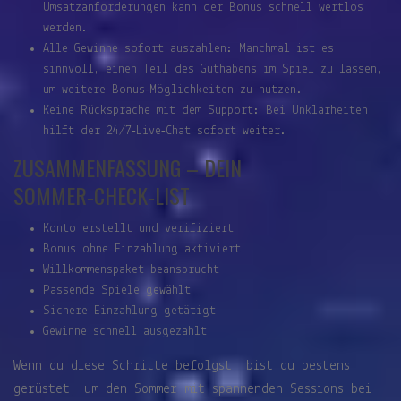
Umsatzanforderungen kann der Bonus schnell wertlos
werden.
Alle Gewinne sofort auszahlen: Manchmal ist es
sinnvoll, einen Teil des Guthabens im Spiel zu lassen,
um weitere Bonus‑Möglichkeiten zu nutzen.
Keine Rücksprache mit dem Support: Bei Unklarheiten
hilft der 24/7‑Live‑Chat sofort weiter.
ZUSAMMENFASSUNG – DEIN
SOMMER‑CHECK‑LIST
Konto erstellt und verifiziert
Bonus ohne Einzahlung aktiviert
Willkommenspaket beansprucht
Passende Spiele gewählt
Sichere Einzahlung getätigt
Gewinne schnell ausgezahlt
Wenn du diese Schritte befolgst, bist du bestens
gerüstet, um den Sommer mit spannenden Sessions bei