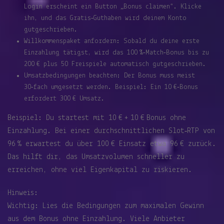
Login erscheint ein Button „Bonus claimen“. Klicke
ihn, und das Gratis‑Guthaben wird deinem Konto
gutgeschrieben.
Willkommenspaket anfordern: Sobald du deine erste
Einzahlung tätigst, wird das 100 %‑Match‑Bonus bis zu
200 € plus 50 Freispiele automatisch gutgeschrieben.
Umsatzbedingungen beachten: Der Bonus muss meist
30‑fach umgesetzt werden. Beispiel: Ein 10 €‑Bonus
erfordert 300 € Umsatz.
Beispiel: Du startest mit 10 € + 10 € Bonus ohne
Einzahlung. Bei einer durchschnittlichen Slot‑RTP von
96 % erwartest du über 100 € Einsatz etwa 96 € zurück.
Das hilft dir, das Umsatzvolumen schneller zu
erreichen, ohne viel Eigenkapital zu riskieren.
Hinweis:
Wichtig: Lies die Bedingungen zum maximalen Gewinn
aus dem Bonus ohne Einzahlung. Viele Anbieter