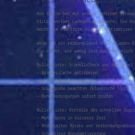
Xon Casino hat mit seiner modernen Server
blitzschneller Ladezeiten gemacht. Die Ko
macht die Plattform zu einer attraktiven 
Wenn Sie ein reibungsloses Online‑Casino-
Sie selbst, wie wenig Zeit zwischen Klick
Bullet‑Liste: Schnell‑Check vor dem Spiel
– Browser‑Cache aktivieren
– WLAN‑Verbindung prüfen
– Spielgröße beachten (klassische Slots b
– Bonusbedingungen sofort prüfen
Bullet‑Liste: Vorteile des schnellen Zugr
– Mehr Spins in kürzerer Zeit
– Reduziertes Risiko von Verbindungsabbrü
– Schnellere Bonusaktivierung