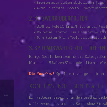
Erweiterungen prüfen: Werbeblocker können
Aktuelle Version: Moderne Browser unterst
2. NETZWERK ÜBERPRÜFEN
WLAN vs. Mobilfunk: WLAN ist in der Regel
Router neu starten: Ein einfacher Neustar
Ping testen: Online‑Tools zeigen, wie sch
3. SPIELAUSWAHL GEZIELT TREFFEN
Einige Spiele besitzen höhere Dateigrößen
klassische 5‑Walzen‑Slots oder Tischspiele
Did You Know?
Spiele mit weniger animiert
XON CASINOS BONUSWELT
Ein weiterer Bereich, in dem Geschwindigk
Willkommensbonus und das Bonus ohne Einza