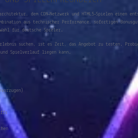
architektur, dem CDN‑Netzwerk und HTML5‑Spielen einen ent
mbination aus technischer Performance, sofortigen Bonusgu
Wahl für deutsche Spieler.
Erlebnis suchen, ist es Zeit, das Angebot zu testen. Prob
 und Spielverlauf liegen kann.
evorzugen)
iffs
chen