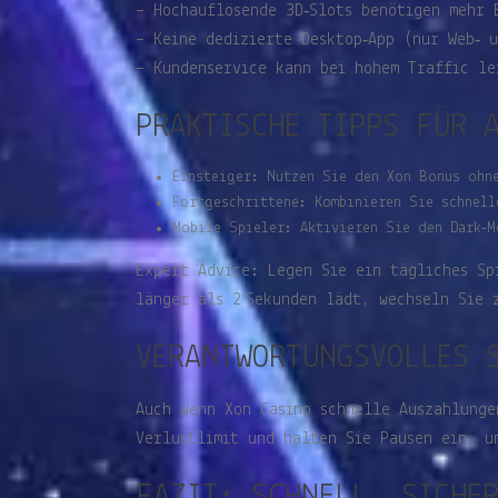
– Hochauflösende 3D‑Slots benötigen mehr 
– Keine dedizierte Desktop‑App (nur Web‑ u
– Kundenservice kann bei hohem Traffic le
PRAKTISCHE TIPPS FÜR 
Einsteiger: Nutzen Sie den Xon Bonus ohne
Fortgeschrittene: Kombinieren Sie schnell
Mobile Spieler: Aktivieren Sie den Dark‑M
Expert Advice: Legen Sie ein tägliches Sp
länger als 2 Sekunden lädt, wechseln Sie 
VERANTWORTUNGSVOLLES 
Auch wenn Xon Casino schnelle Auszahlunge
Verlustlimit und halten Sie Pausen ein, u
FAZIT: SCHNELL, SICHE