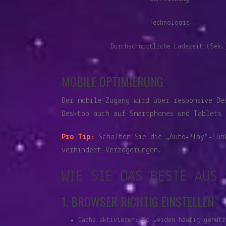
Technologie
Durchschnittliche Ladezeit (Sek.
MOBILE OPTIMIERUNG
Der mobile Zugang wird über responsive De
Desktop auch auf Smartphones und Tablets 
Pro Tip:
Schalten Sie die „Auto‑Play“-Fun
verhindert Verzögerungen.
WIE SIE DAS BESTE AUS
1. BROWSER RICHTIG EINSTELLEN
Cache aktivieren: So werden häufig genutz