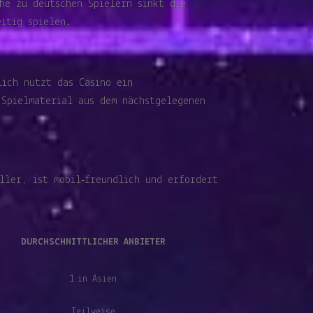
he zu deutschen Spielern sinkt die
itig spielen.
lich nutzt das Casino ein
 Spielmaterial aus dem nächstgelegenen
ller, ist mobil‑freundlich und erfordert
DURCHSCHNITTLICHER ANBIETER
1 in Asien
Teilweise