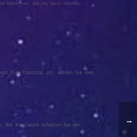
pte blockieren, die das Spiel starten.
keit Ihre Priorität ist, wählen Sie eher
n. Bei Xon Casino erhalten Sie den