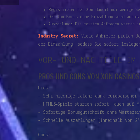
Registrieren bei Xon dauert nur wenige Se
Der Xon Bonus ohne Einzahlung wird automa
Auszahlung: Die meisten Anfragen werden i
Industry Secret:
Viele Anbieter prüfen Bo
der Einzahlung, sodass Sie sofort loslege
VOR- UND NACHTEILE IM
PROS UND CONS VON XON CASINOS
Pros:
– Sehr niedrige Latenz dank europäischer 
– HTML5‑Spiele starten sofort, auch auf M
– Sofortige Bonusgutschrift ohne Wartezei
– Schnelle Auszahlungen (innerhalb von 24
Cons: