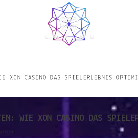
OUR MUSIC
THE BAND
EVENTS
GALLERY
CONTA
IE XON CASINO DAS SPIELERLEBNIS OPTIM
HOME
/
UNCATEGORIZED
/ BLITZSCHNELLE LAD
TEN: WIE XON CASINO DAS SPIELE
orized