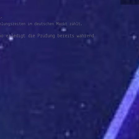
g.
hlungszeiten im deutschen Markt zählt.
no erledigt die Prüfung bereits während