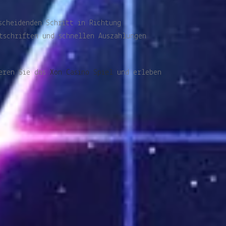
scheidenden Schritt in Richtung
tschriften und schnellen Auszahlungen
ieren Sie das
Xon Casino Spiel
und erleben