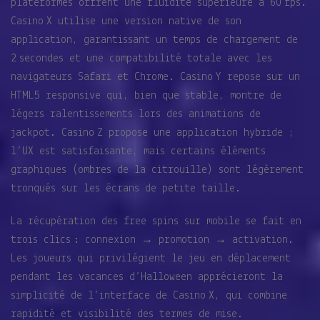
plateformes offrent une fluidité supérieure à 60 fps.
Casino X utilise une version native de son
application, garantissant un temps de chargement de
2 secondes et une compatibilité totale avec les
navigateurs Safari et Chrome. Casino Y repose sur un
HTML5 responsive qui, bien que stable, montre de
légers ralentissements lors des animations de
jackpot. Casino Z propose une application hybride ;
l’UX est satisfaisante, mais certains éléments
graphiques (ombres de la citrouille) sont légèrement
tronqués sur les écrans de petite taille.
La récupération des free spins sur mobile se fait en
trois clics : connexion → promotion → activation.
Les joueurs qui privilégient le jeu en déplacement
pendant les vacances d’Halloween apprécieront la
simplicité de l’interface de Casino X, qui combine
rapidité et visibilité des termes de mise.