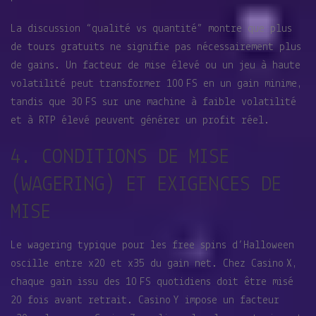
La discussion “qualité vs quantité” montre que plus
de tours gratuits ne signifie pas nécessairement plus
de gains. Un facteur de mise élevé ou un jeu à haute
volatilité peut transformer 100 FS en un gain minime,
tandis que 30 FS sur une machine à faible volatilité
et à RTP élevé peuvent générer un profit réel.
4. CONDITIONS DE MISE
(WAGERING) ET EXIGENCES DE
MISE
Le wagering typique pour les free spins d’Halloween
oscille entre x20 et x35 du gain net. Chez Casino X,
chaque gain issu des 10 FS quotidiens doit être misé
20 fois avant retrait. Casino Y impose un facteur