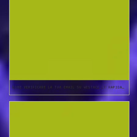
COME VERIFICARE LA TUA EMAIL SU WESTACE IT RAPIDAMENTE