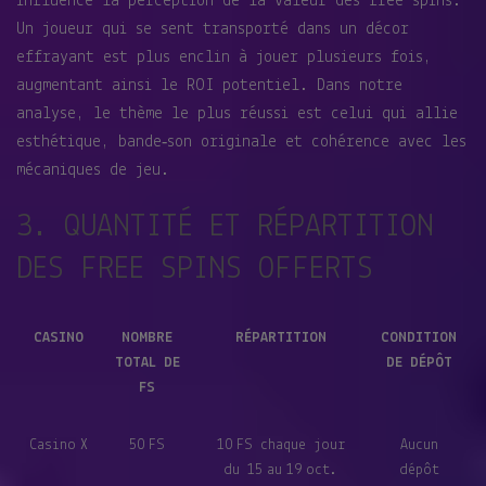
influence la perception de la valeur des free spins.
Un joueur qui se sent transporté dans un décor
effrayant est plus enclin à jouer plusieurs fois,
augmentant ainsi le ROI potentiel. Dans notre
analyse, le thème le plus réussi est celui qui allie
esthétique, bande‑son originale et cohérence avec les
mécaniques de jeu.
3. QUANTITÉ ET RÉPARTITION
DES FREE SPINS OFFERTS
CASINO
NOMBRE
RÉPARTITION
CONDITION
TOTAL DE
DE DÉPÔT
FS
Casino X
50 FS
10 FS chaque jour
Aucun
du 15 au 19 oct.
dépôt