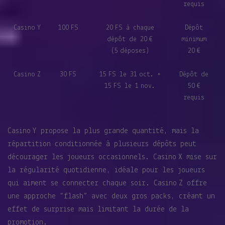
requis
Casino Y
100 FS
20 FS à chaque
Dépôt
dépôt de 20 €
minimum
(5 déposes)
20 €
Casino Z
30 FS
15 FS le 31 oct. +
Dépôt de
15 FS le 1 nov.
50 €
requis
Casino Y propose la plus grande quantité, mais la
répartition conditionnée à plusieurs dépôts peut
décourager les joueurs occasionnels. Casino X mise sur
la régularité quotidienne, idéale pour les joueurs
qui aiment se connecter chaque soir. Casino Z offre
une approche “flash” avec deux gros packs, créant un
effet de surprise mais limitant la durée de la
promotion.