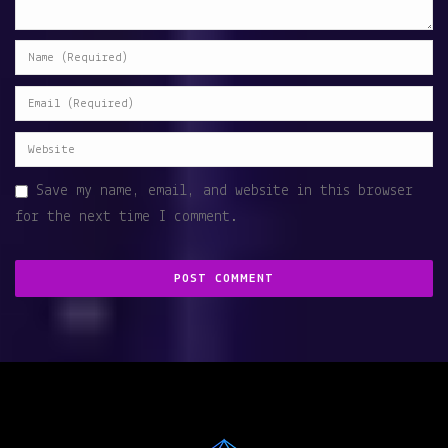
Save my name, email, and website in this browser
for the next time I comment.