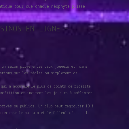
atique pour que chaque néophyte puisse
ASINOS EN LIGNE –
 un salon privé entre deux joueurs et, dans
estions sur les règles ou simplement de
 qui a accumulé le plus de points de fidélité
ompétition et incitent les joueurs à améliorer
privés ou publics. Un club peut regrouper 10 à
écompense le parrain et le filleul dès que le