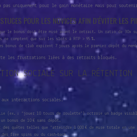
n pas uniquement pour le gain monétaire mais pour souteni
STUCES POUR LES NOVICES AFIN D’ÉVITER LES P
que le bonus doit être misé avant le retrait. Un ratio de 30x su
s ne comptent que sur les slots à RTP > 95 %.
es bonus de club expirent 7 jours après le premier dépôt du memb
ite les frustrations liées à des retraits bloqués.
ATION SOCIALE SUR LA RÉTENTION
 aux interactions sociales.
lie (ex. : “jouer 10 tours de roulette”) octroie un badge visib
 un bonus de 10 € sans dépôt.
t des quêtes telles que “atteindre 1 000 € de mise totale en une
 des free spins ou du cash‑back.