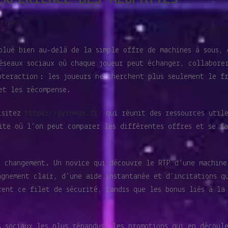
orized
olué bien au-delà de la simple offre de machines à sous, 
éseaux sociaux où chaque joueur peut échanger, collaborer
nteraction : les joueurs ne cherchent plus seulement le f
et les récompense.
visitez
https://gyromax.fr/
qui réunit des ressources utile
ite où l’on peut comparer les différentes offres et se fa
e changement. Un novice qui découvre le RTP d’une machine
agnement clair, d’une aide instantanée et d’incitations q
rent ce filet de sécurité, tandis que les bonus liés à la
s sociaux les plus répandus, les promotions qui en découl