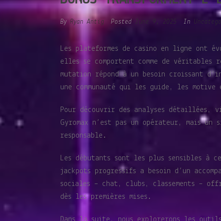
By
Ryan Antig
Posted
June 9, 2025
In
Uncateg
Les plateformes de casino en ligne ont év
elles se comportent comme de véritables r
mutation répond à un besoin croissant d’i
une communauté qui les guide, les motive 
Pour découvrir des analyses détaillées, 
Gyromax n’est pas un opérateur, mais un s
responsable.
Les débutants sont les plus sensibles à c
jackpots progressifs a besoin d’un accomp
sociales – chat, clubs, classements – off
dès les premières mises.
Dans la suite, nous explorerons les outil