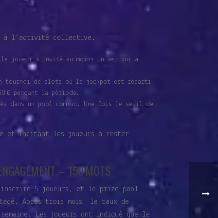
s à l’activité collective.
 le joueur a invité au moins un ami qui a
un tournoi de slots où le jackpot est réparti
50 € pendant la période.
nés dans un pool commun. Une fois le seuil de
e et incitant les joueurs à rester
‑ENGAGEMENT – 150 MOTS
inscrire 5 joueurs, et le prize pool
tagé. Après trois mois, le taux de
 semaine. Les joueurs ont indiqué que le