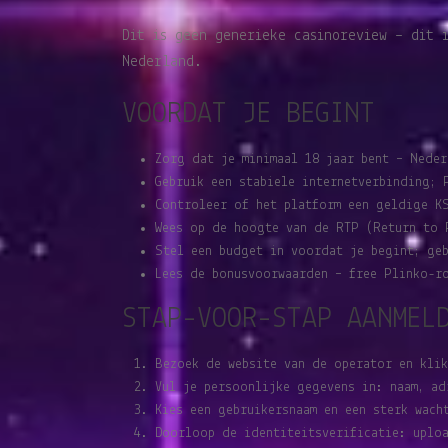
Dit is geen generieke casinoreview – dit 
Nederland.
VOORDAT JE BEGINT
Zorg dat je minimaal 18 jaar bent – Neder
Gebruik een stabiele internetverbinding; 
Controleer of het platform een geldige KS
Wees op de hoogte van de RTP (Return to P
Stel een budget in voordat je begint; geb
Lees de bonusvoorwaarden – free Plinko-ro
STAP-VOOR-STAP AANMEL
Bezoek de website van de operator en kli
Vul je persoonlijke gegevens in: naam, ad
Kies een gebruikersnaam en een sterk wach
Doorloop de identiteitsverificatie: uploa