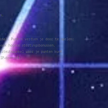
en.
ina). Punten verdien je door te spelen:
back hogere stortingsbonussen,
liteitswinkel waar je punten kunt
IP‑drempels.