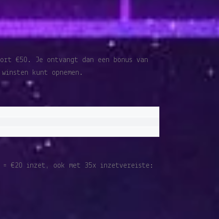
tort €50. Je ontvangt dan een bonus van
 winsten kunt opnemen.
 = €20 inzet, ook met 35x inzetvereiste: