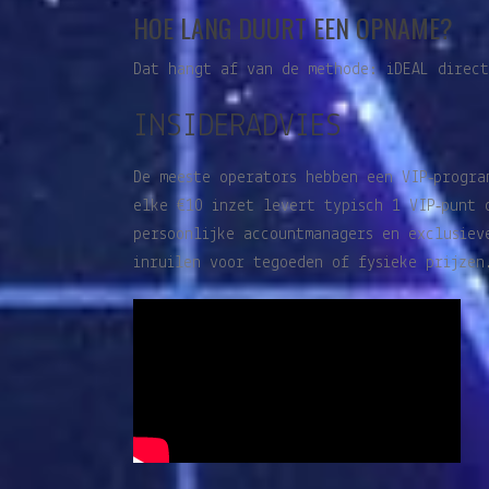
HOE LANG DUURT EEN OPNAME?
Dat hangt af van de methode: iDEAL direct
INSIDERADVIES
De meeste operators hebben een VIP‑progra
elke €10 inzet levert typisch 1 VIP‑punt 
persoonlijke accountmanagers en exclusiev
inruilen voor tegoeden of fysieke prijzen