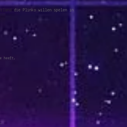
erland
die Plinko willen spelen in
e heeft.
.