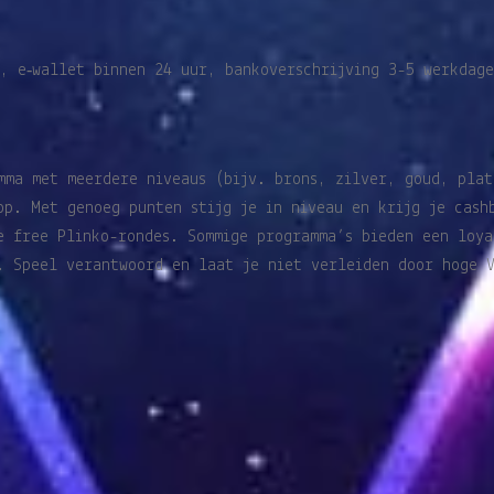
, e‑wallet binnen 24 uur, bankoverschrijving 3-5 werkdag
mma met meerdere niveaus (bijv. brons, zilver, goud, plat
op. Met genoeg punten stijg je in niveau en krijg je cash
e free Plinko-rondes. Sommige programma’s bieden een loya
. Speel verantwoord en laat je niet verleiden door hoge V