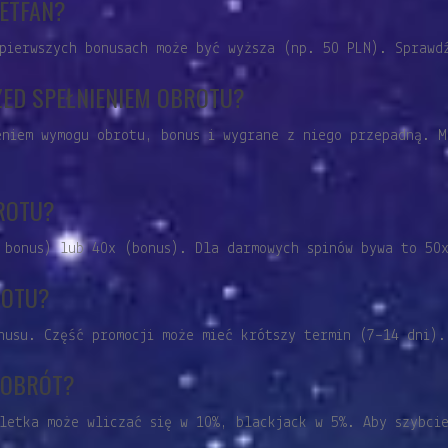
BETFAN?
pierwszych bonusach może być wyższa (np. 50 PLN). Sprawd
ZED SPEŁNIENIEM OBROTU?
eniem wymogu obrotu, bonus i wygrane z niego przepadną. M
BROTU?
 bonus) lub 40x (bonus). Dla darmowych spinów bywa to 50
ROTU?
nusu. Część promocji może mieć krótszy termin (7–14 dni).
 OBRÓT?
letka może wliczać się w 10%, blackjack w 5%. Aby szybci