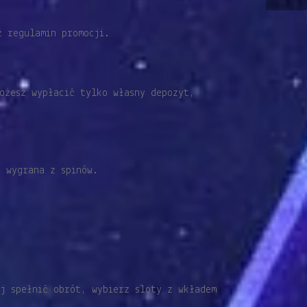
ź regulamin promocji.
ożesz wypłacić tylko własny depozyt,
x wygrana z spinów.
ej spełnić obrót, wybierz sloty z wkładem