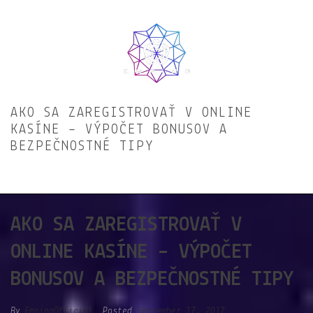
AKO SA ZAREGISTROVAŤ V ONLINE
KASÍNE – VÝPOČET BONUSOV A
BEZPEČNOSTNÉ TIPY
HOME
/
UNCATEGORIZED
/ AKO SA ZAREGISTROVAŤ V ONLINE KASÍNE – VÝPOČET
BONUSOV A BEZPEČNOSTNÉ TIPY
AKO SA ZAREGISTROVAŤ V
ONLINE KASÍNE – VÝPOČET
BONUSOV A BEZPEČNOSTNÉ TIPY
By
EmpingOfficial
Posted
September 17, 2017