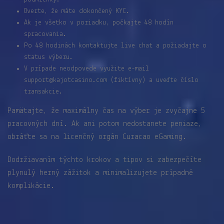
Overte, že máte dokončený KYC.
Ak je všetko v poriadku, počkajte 48 hodín
spracovania.
Po 48 hodinách kontaktujte live chat a požiadajte o
status výberu.
V prípade neodpovede využite e-mail
support@kajotcasino.com (fiktívny) a uveďte číslo
transakcie.
Pamätajte, že maximálny čas na výber je zvyčajne 5
pracovných dní. Ak ani potom nedostanete peniaze,
obráťte sa na licenčný orgán Curacao eGaming.
Dodržiavaním týchto krokov a tipov si zabezpečíte
plynulý herný zážitok a minimalizujete prípadné
komplikácie.