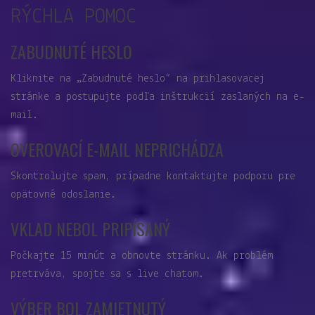
RÝCHLA POMOC
ZABUDNUTÉ HESLO
Kliknite na „Zabudnuté heslo“ na prihlasovacej
stránke a postupujte podľa inštrukcií zaslaných na e-
mail.
OVEROVACÍ E-MAIL NEPRICHÁDZA
Skontrolujte spam, prípadne kontaktujte podporu pre
opätovné odoslanie.
VKLAD NEBOL PRIPÍSANÝ
Počkajte 15 minút a obnovte stránku. Ak problém
pretrváva, spojte sa s live chatom.
VÝBER BOL ZAMIETNUTÝ