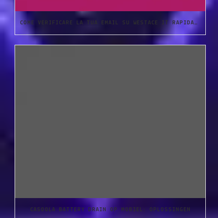
COME VERIFICARE LA TUA EMAIL SU WESTACE IT RAPIDAMENTE
CASOOLA BATTERY DRAIN OP MOBIEL: OPLOSSINGEN