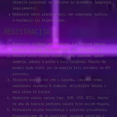
obratite pozornost na zahtjeve za okretanje (wagering
requirements).
Odaberite način plaćanja koji vam odgovara: kartice,
e-novčanici ili kriptovalute.
REGISTRACIJA
Posjetite službenu web stranicu Ice Fishing kasina.
Kliknite na gumb „Registracija“ ili „Pridruži se“.
Unesite svoje osobne podatke: ime, prezime, datum
rođenja, adresu e-pošte i broj telefona. Pazite da
podaci budu točni jer će kasnije biti potrebni za KYC
provjeru.
Stvorite korisničko ime i lozinku. Lozinka treba
sadržavati najmanje 8 znakova, uključujući velika i
mala slova te brojke.
Odaberite valutu računa (npr. EUR, USD, BTC). Imajte
na umu da kasnija promjena valute nije uvijek moguća.
Prihvatite uvjete korištenja i politiku privatnosti.
Preporučujemo da ih pročitate, posebno odjeljke o