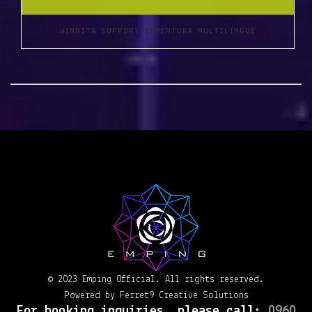
WINNITA SUPPORT COPERTURA MULTILINGUE
© 2023 Emping Official. All rights reserved.
Powered by Ferret9 Creative Solutions
For booking inquiries, please call:
0960