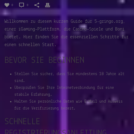
0
0
Willkommen zu diesem kurzen Guide für 5-gringo.org,
einer iGaming-Plattform, die Casino-Spiele und Boni
bietet. Hier finden Sie die essenziellen Schritte für
einen schnellen Start.
BEVOR SIE BEGINNEN
Stellen Sie sicher, dass Sie mindestens 18 Jahre alt
sind.
Überprüfen Sie Ihre Internetverbindung für eine
stabile Erfahrung.
Halten Sie persönliche Daten wie E-Mail und Ausweis
für die Verifizierung bereit.
SCHNELLE
REGISTRIERUNGSANLEITUNG