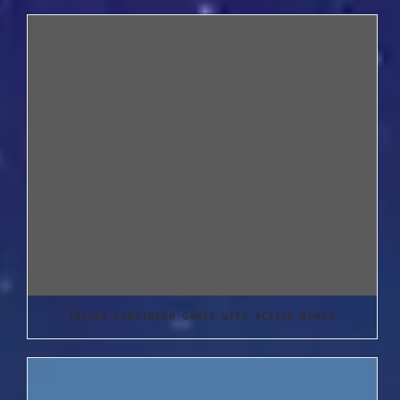
ZOCCER FORBIDDEN GAMES WITH ACTIVE BONUS