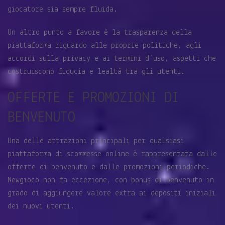
giocatore sia sempre fluida.
Un altro punto a favore è la trasparenza della
piattaforma riguardo alle proprie politiche, agli
accordi sulla privacy e ai termini d’uso, aspetti che
costruiscono fiducia e lealtà tra gli utenti.
OFFERTE E PROMOZIONI DI
BENVENUTO
Una delle attrazioni principali per qualsiasi
piattaforma di scommesse online è rappresentata dalle
offerte di benvenuto e dalle promozioni periodiche.
Newgioco non fa eccezione, con bonus di benvenuto in
grado di aggiungere valore extra ai depositi iniziali
dei nuovi utenti.