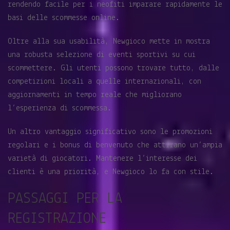
rendendo facile per i neofiti imparare rapidamente le
basi delle scommesse online.
Oltre alla sua usabilità, Newgioco mette in mostra
una robusta selezione di eventi sportivi su cui
scommettere. Gli utenti possono trovare tutto, dalle
competizioni locali a quelle internazionali, con
aggiornamenti in tempo reale che migliorano
l’esperienza di scommessa.
Un altro vantaggio significativo sono le promozioni
regolari e i bonus di benvenuto che attirano un’ampia
varietà di giocatori. Mantenere l’interesse dei
clienti è una priorità, e Newgioco lo fa con stile.
PASSAGGI PER LA
REGISTRAZIONE