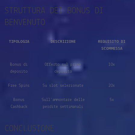
STRUTTURA DEI BONUS DI
BENVENUTO
TIPOLOGIA
DESCRIZIONE
REQUISITO DI
SCOMMESSA
Bonus di
Offerto sul primo
10x
deposito
deposito
Free Spins
Su slot selezionate
20x
Bonus
Sull’ammontare delle
5x
Cashback
perdite settimanali
CONCLUSIONE