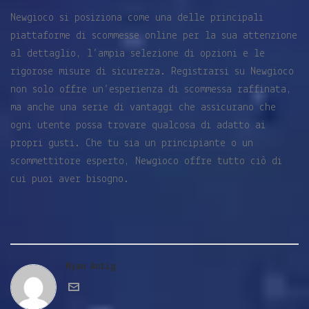
Newgioco si posiziona come una delle principali
piattaforme di scommesse online per la sua attenzione
al dettaglio, l’ampia selezione di opzioni e le
rigorose misure di sicurezza. Registrarsi su Newgioco
non solo offre un’esperienza di scommessa raffinata,
ma anche una serie di vantaggi che assicurano che
ogni utente possa trovare qualcosa di adatto ai
propri gusti. Che tu sia un principiante o un
scommettitore esperto, Newgioco offre tutto ciò di
cui puoi aver bisogno.
Ryan Antig