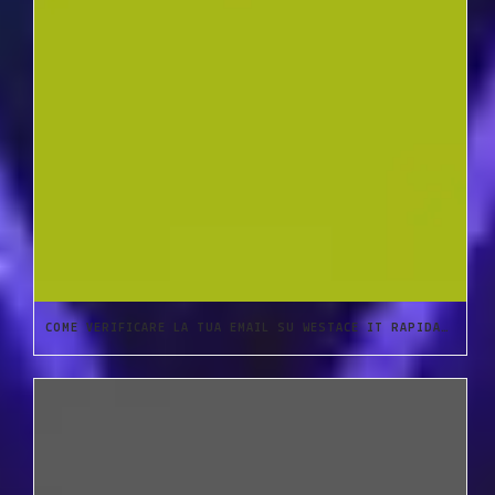
COME VERIFICARE LA TUA EMAIL SU WESTACE IT RAPIDAMENTE