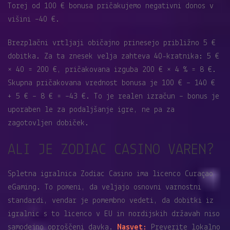
Torej od 100 € bonusa pričakujemo negativni donos v
višini –40 €.
Brezplačni vrtljaji običajno prinesejo približno 5 €
dobitka. Za ta znesek velja zahteva 40-kratnika: 5 €
× 40 = 200 €, pričakovana izguba 200 € × 4 % = 8 €.
Skupna pričakovana vrednost bonusa je 100 € – 140 €
+ 5 € – 8 € = –43 €. To je realen izračun – bonus je
uporaben le za podaljšanje igre, ne pa za
zagotovljen dobiček.
ALI JE ZODIAC CASINO VAREN?
Spletna igralnica Zodiac Casino ima licenco Curaçao
eGaming. To pomeni, da veljajo osnovni varnostni
standardi, vendar je pomembno vedeti, da dobitki iz
igralnic s to licenco v EU in nordijskih državah niso
samodejno oproščeni davka.
Nasvet:
Preverite lokalno