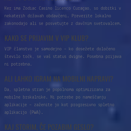
Ker ima Zodiac Casino licenco Curaçao, so dobitki v
nekaterih državah obdavčeni. Preverite lokalno
zakonodajo ali se posvetujte z davčnim svetovalcem.
KAKO SE PRIJAVIM V VIP KLUB?
VIP članstvo je samodejno – ko dosežete določeno
število točk, se vaš status dvigne. Posebna prijava
ni potrebna.
ALI LAHKO IGRAM NA MOBILNI NAPRAVI?
Da, spletna stran je popolnoma optimizirana za
mobilne brskalnike. Ni potrebe po nameščanju
aplikacije – zaženite jo kot progresivno spletno
aplikacijo (PWA).
KAJ STORIM, ČE POZABIM GESLO?