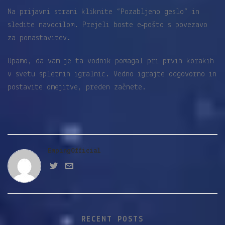
Na prijavni strani kliknite “Pozabljeno geslo” in
sledite navodilom. Prejeli boste e‑pošto s povezavo
za ponastavitev.
Upamo, da vam je ta vodnik pomagal pri prvih korakih
v svetu spletnih igralnic. Vedno igrajte odgovorno in
postavite omejitve, preden začnete.
EmpingOfficial
RECENT POSTS