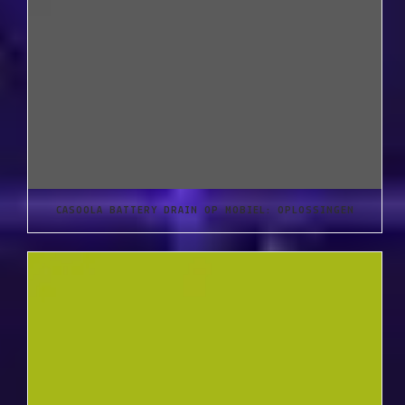
CASOOLA BATTERY DRAIN OP MOBIEL: OPLOSSINGEN