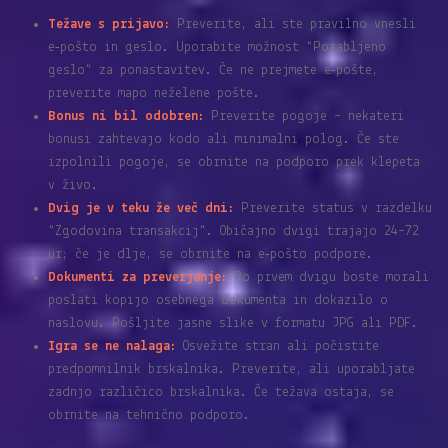
Težave s prijavo:
Preverite, ali ste pravilno vnesli
e‑pošto in geslo. Uporabite možnost “Pozabljeno
geslo” za ponastavitev. Če ne prejmete e‑pošte,
preverite mapo neželene pošte.
Bonus ni bil odobren:
Preverite pogoje – nekateri
bonusi zahtevajo kodo ali minimalni polog. Če ste
izpolnili pogoje, se obrnite na podporo prek klepeta
v živo.
Dvig je v teku že več dni:
Preverite status v razdelku
“Zgodovina transakcij”. Običajno dvigi trajajo 24–72
ur; če je dlje, se obrnite na e‑pošto podpore.
Dokumenti za preverjanje:
Po prvem dvigu boste morali
poslati kopijo osebnega dokumenta in dokazilo o
naslovu. Pošljite jasne slike v formatu JPG ali PDF.
Igra se ne nalaga:
Osvežite stran ali počistite
predpomnilnik brskalnika. Preverite, ali uporabljate
zadnjo različico brskalnika. Če težava ostaja, se
obrnite na tehnično podporo.